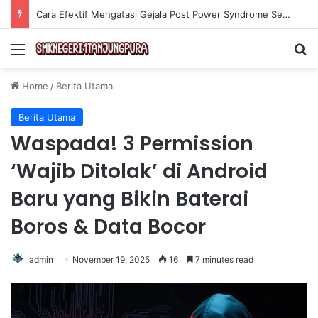
Olahraga Tanpa Alat untuk Menjaga Kebugaran Tubuh secara Efektif di Rumah
Menu
Se
Home
/
Berita Utama
Berita Utama
Waspada! 3 Permission
‘Wajib Ditolak’ di Android
Baru yang Bikin Baterai
Boros & Data Bocor
admin
November 19, 2025
16
7 minutes read