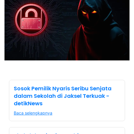
Sosok Pemilik Nyaris Seribu Senjata
dalam Sekolah di Jaksel Terkuak -
detikNews
Baca selengkapnya