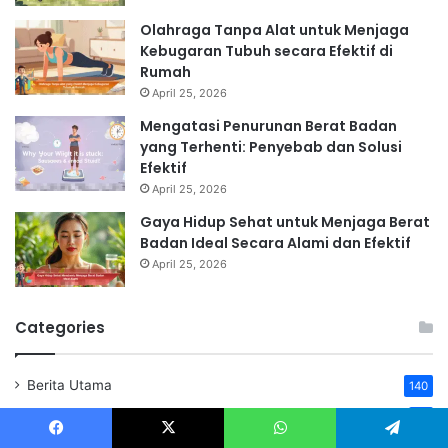
Olahraga Tanpa Alat untuk Menjaga
Kebugaran Tubuh secara Efektif di
Rumah
April 25, 2026
Mengatasi Penurunan Berat Badan
yang Terhenti: Penyebab dan Solusi
Efektif
April 25, 2026
Gaya Hidup Sehat untuk Menjaga Berat
Badan Ideal Secara Alami dan Efektif
April 25, 2026
Categories
Berita Utama
140
Berita
27
Facebook
X
WhatsApp
Telegram