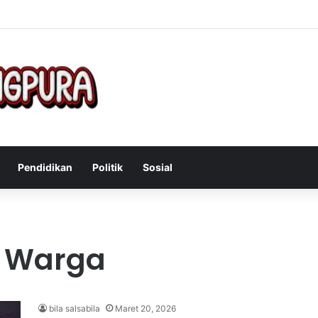
Mengatasi Gejala Post Power Syndrome Setelah Pensiun Kerja
Pendidikan
Politik
Sosial
ti Warga
bila salsabila
Maret 20, 2026