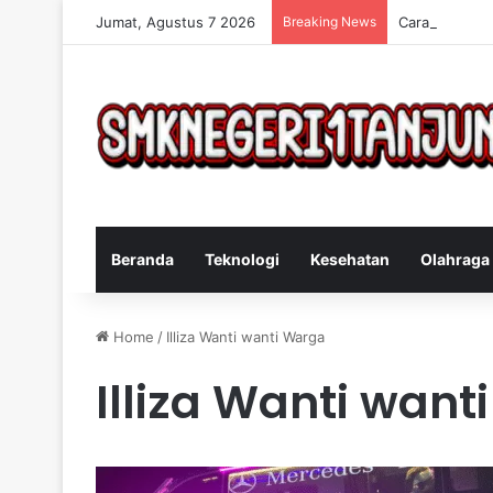
Jumat, Agustus 7 2026
Breaking News
Cara Efektif 
Beranda
Teknologi
Kesehatan
Olahraga
Home
/
Illiza Wanti wanti Warga
Illiza Wanti wan