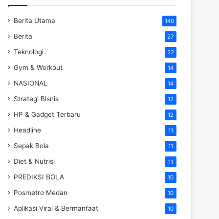
Berita Utama
140
Berita
27
Teknologi
22
Gym & Workout
14
NASIONAL
14
Strategi Bisnis
12
HP & Gadget Terbaru
12
Headline
11
Sepak Bola
11
Diet & Nutrisi
11
PREDIKSI BOLA
10
Posmetro Medan
10
Aplikasi Viral & Bermanfaat
10