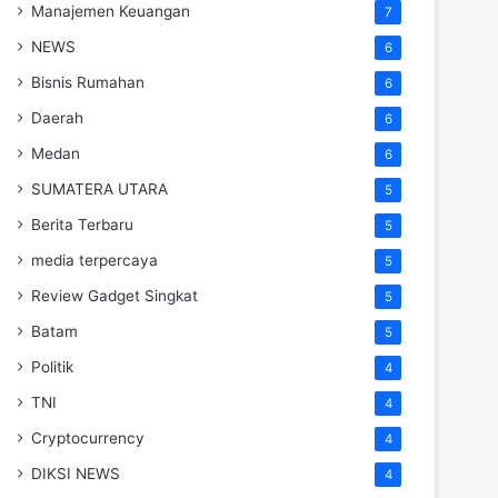
Manajemen Keuangan
7
NEWS
6
Bisnis Rumahan
6
Daerah
6
Medan
6
SUMATERA UTARA
5
Berita Terbaru
5
media terpercaya
5
Review Gadget Singkat
5
Batam
5
Politik
4
TNI
4
Cryptocurrency
4
DIKSI NEWS
4