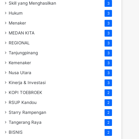
Skill yang Menghasilkan
3
Hukum
3
Menaker
3
MEDAN KITA
3
REGIONAL
3
Tanjungpinang
3
Kemenaker
3
Nusa Utara
3
Kinerja & Investasi
3
KOPI TOEBROEK
2
RSUP Kandou
2
Starry Rampengan
2
Tangerang Raya
2
BISNIS
2