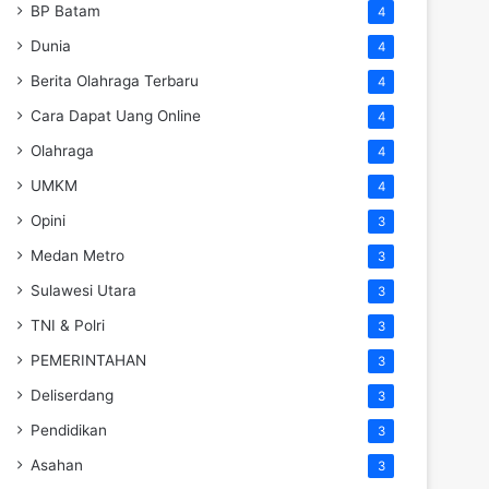
BP Batam
4
Dunia
4
Berita Olahraga Terbaru
4
Cara Dapat Uang Online
4
Olahraga
4
UMKM
4
Opini
3
Medan Metro
3
Sulawesi Utara
3
TNI & Polri
3
PEMERINTAHAN
3
Deliserdang
3
Pendidikan
3
Asahan
3