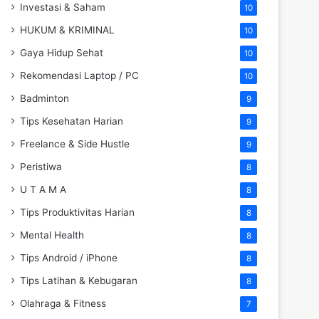
Investasi & Saham
10
HUKUM & KRIMINAL
10
Gaya Hidup Sehat
10
Rekomendasi Laptop / PC
10
Badminton
9
Tips Kesehatan Harian
9
Freelance & Side Hustle
9
Peristiwa
8
U T A M A
8
Tips Produktivitas Harian
8
Mental Health
8
Tips Android / iPhone
8
Tips Latihan & Kebugaran
8
Olahraga & Fitness
7