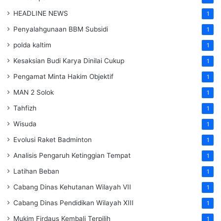
HEADLINE NEWS
1
Penyalahgunaan BBM Subsidi
1
polda kaltim
1
Kesaksian Budi Karya Dinilai Cukup
1
Pengamat Minta Hakim Objektif
1
MAN 2 Solok
1
Tahfizh
1
Wisuda
1
Evolusi Raket Badminton
1
Analisis Pengaruh Ketinggian Tempat
1
Latihan Beban
1
Cabang Dinas Kehutanan Wilayah VII
1
Cabang Dinas Pendidikan Wilayah XIII
1
Mukim Firdaus Kembali Terpilih
1