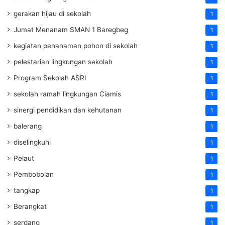
gerakan hijau di sekolah
1
Jumat Menanam SMAN 1 Baregbeg
1
kegiatan penanaman pohon di sekolah
1
pelestarian lingkungan sekolah
1
Program Sekolah ASRI
1
sekolah ramah lingkungan Ciamis
1
sinergi pendidikan dan kehutanan
1
balerang
1
diselingkuhi
1
Pelaut
1
Pembobolan
1
tangkap
1
Berangkat
1
serdang
1