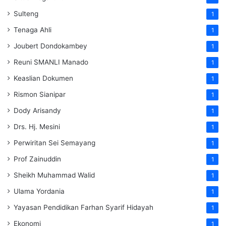
Sulteng
1
Tenaga Ahli
1
Joubert Dondokambey
1
Reuni SMANLI Manado
1
Keaslian Dokumen
1
Rismon Sianipar
1
Dody Arisandy
1
Drs. Hj. Mesini
1
Perwiritan Sei Semayang
1
Prof Zainuddin
1
Sheikh Muhammad Walid
1
Ulama Yordania
1
Yayasan Pendidikan Farhan Syarif Hidayah
1
Ekonomi
1