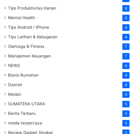
Tips Produktivitas Harian
8
Mental Health
8
Tips Android / iPhone
8
Tips Latihan & Kebugaran
8
Olahraga & Fitness
7
Manajemen Keuangan
7
NEWS
6
Bisnis Rumahan
6
Daerah
6
Medan
6
SUMATERA UTARA
5
Berita Terbaru
5
media terpercaya
5
Review Gadget Singkat
5