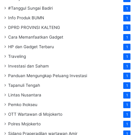
#Tanggul Sungai Badiri
1
Info Produk BUMN
1
DPRD PROVINSI KALTENG
1
Cara Memanfaatkan Gadget
1
HP dan Gadget Terbaru
1
Traveling
1
Investasi dan Saham
1
Panduan Mengungkap Peluang Investasi
1
Tapanuli Tengah
1
Lintas Nusantara
1
Pemko lhokseu
1
OTT Wartawan di Mojokerto
1
Polres Mojokerto
1
Sidang Praperadilan wartawan Amir
1