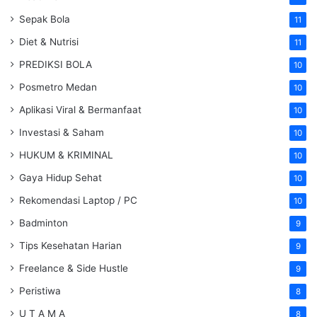
Sepak Bola
11
Diet & Nutrisi
11
PREDIKSI BOLA
10
Posmetro Medan
10
Aplikasi Viral & Bermanfaat
10
Investasi & Saham
10
HUKUM & KRIMINAL
10
Gaya Hidup Sehat
10
Rekomendasi Laptop / PC
10
Badminton
9
Tips Kesehatan Harian
9
Freelance & Side Hustle
9
Peristiwa
8
U T A M A
8