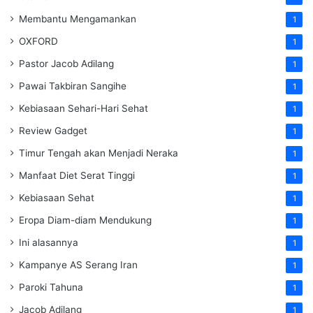
Membantu Mengamankan
1
OXFORD
1
Pastor Jacob Adilang
1
Pawai Takbiran Sangihe
1
Kebiasaan Sehari-Hari Sehat
1
Review Gadget
1
Timur Tengah akan Menjadi Neraka
1
Manfaat Diet Serat Tinggi
1
Kebiasaan Sehat
1
Eropa Diam-diam Mendukung
1
Ini alasannya
1
Kampanye AS Serang Iran
1
Paroki Tahuna
1
Jacob Adilang
1