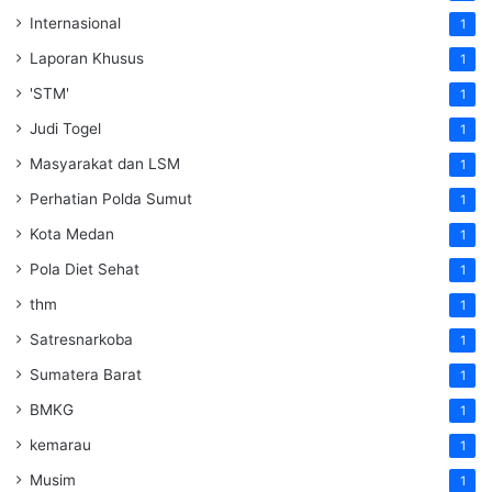
Internasional
1
Laporan Khusus
1
'STM'
1
Judi Togel
1
Masyarakat dan LSM
1
Perhatian Polda Sumut
1
Kota Medan
1
Pola Diet Sehat
1
thm
1
Satresnarkoba
1
Sumatera Barat
1
BMKG
1
kemarau
1
Musim
1