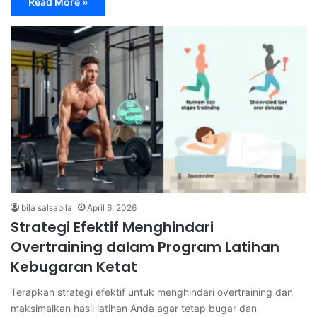
Read More »
bila salsabila
April 6, 2026
Strategi Efektif Menghindari
Overtraining dalam Program Latihan
Kebugaran Ketat
Terapkan strategi efektif untuk menghindari overtraining dan
maksimalkan hasil latihan Anda agar tetap bugar dan