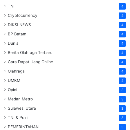
TNI
4
Cryptocurrency
4
DIKSI NEWS
4
BP Batam
4
Dunia
4
Berita Olahraga Terbaru
4
Cara Dapat Uang Online
4
Olahraga
4
UMKM
4
Opini
3
Medan Metro
3
Sulawesi Utara
3
TNI & Polri
3
PEMERINTAHAN
3