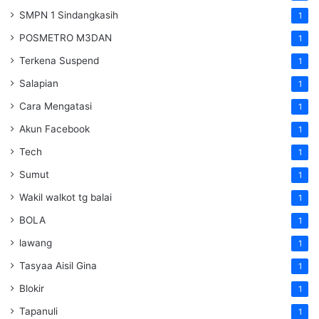
SMPN 1 Sindangkasih
1
POSMETRO M3DAN
1
Terkena Suspend
1
Salapian
1
Cara Mengatasi
1
Akun Facebook
1
Tech
1
Sumut
1
Wakil walkot tg balai
1
BOLA
1
lawang
1
Tasyaa Aisil Gina
1
Blokir
1
Tapanuli
1