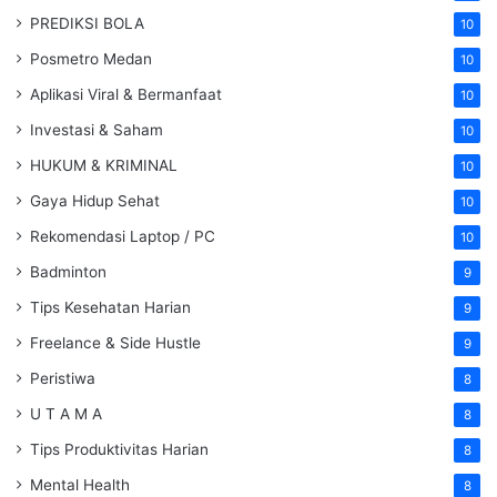
PREDIKSI BOLA
10
Posmetro Medan
10
Aplikasi Viral & Bermanfaat
10
Investasi & Saham
10
HUKUM & KRIMINAL
10
Gaya Hidup Sehat
10
Rekomendasi Laptop / PC
10
Badminton
9
Tips Kesehatan Harian
9
Freelance & Side Hustle
9
Peristiwa
8
U T A M A
8
Tips Produktivitas Harian
8
Mental Health
8