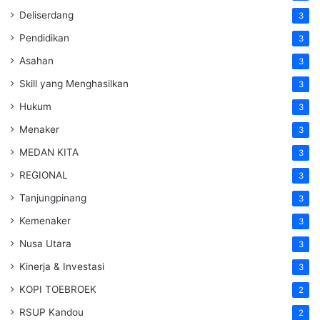
Deliserdang
3
Pendidikan
3
Asahan
3
Skill yang Menghasilkan
3
Hukum
3
Menaker
3
MEDAN KITA
3
REGIONAL
3
Tanjungpinang
3
Kemenaker
3
Nusa Utara
3
Kinerja & Investasi
3
KOPI TOEBROEK
2
RSUP Kandou
2