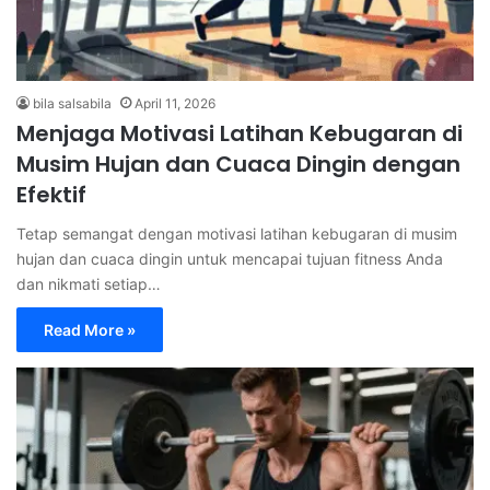
bila salsabila
April 11, 2026
Menjaga Motivasi Latihan Kebugaran di
Musim Hujan dan Cuaca Dingin dengan
Efektif
Tetap semangat dengan motivasi latihan kebugaran di musim
hujan dan cuaca dingin untuk mencapai tujuan fitness Anda
dan nikmati setiap…
Read More »