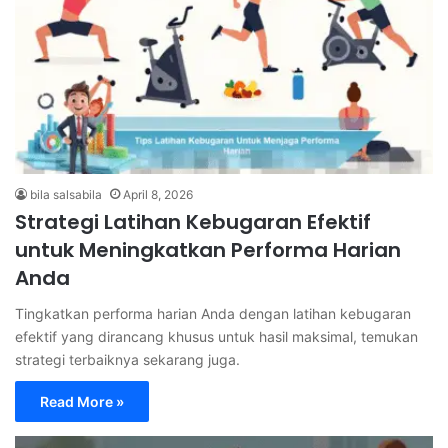
bila salsabila
April 8, 2026
Strategi Latihan Kebugaran Efektif
untuk Meningkatkan Performa Harian
Anda
Tingkatkan performa harian Anda dengan latihan kebugaran
efektif yang dirancang khusus untuk hasil maksimal, temukan
strategi terbaiknya sekarang juga.
Read More »