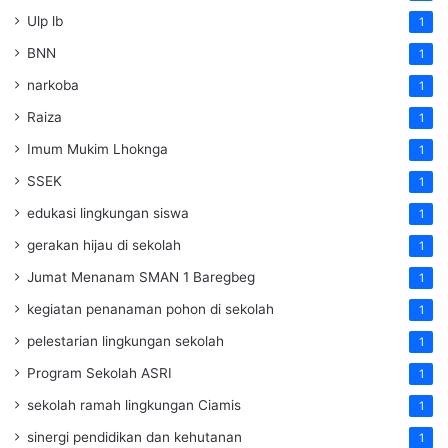
Ulp lb
1
BNN
1
narkoba
1
Raiza
1
Imum Mukim Lhoknga
1
SSEK
1
edukasi lingkungan siswa
1
gerakan hijau di sekolah
1
Jumat Menanam SMAN 1 Baregbeg
1
kegiatan penanaman pohon di sekolah
1
pelestarian lingkungan sekolah
1
Program Sekolah ASRI
1
sekolah ramah lingkungan Ciamis
1
sinergi pendidikan dan kehutanan
1