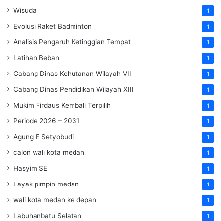
Wisuda
1
Evolusi Raket Badminton
1
Analisis Pengaruh Ketinggian Tempat
1
Latihan Beban
1
Cabang Dinas Kehutanan Wilayah VII
1
Cabang Dinas Pendidikan Wilayah XIII
1
Mukim Firdaus Kembali Terpilih
1
Periode 2026 – 2031
1
Agung E Setyobudi
1
calon wali kota medan
1
Hasyim SE
1
Layak pimpin medan
1
wali kota medan ke depan
1
Labuhanbatu Selatan
1