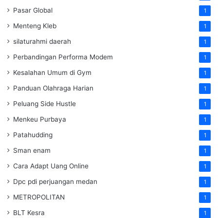
Pasar Global
1
Menteng Kleb
1
silaturahmi daerah
1
Perbandingan Performa Modem
1
Kesalahan Umum di Gym
1
Panduan Olahraga Harian
1
Peluang Side Hustle
1
Menkeu Purbaya
1
Patahudding
1
Sman enam
1
Cara Adapt Uang Online
1
Dpc pdi perjuangan medan
1
METROPOLITAN
1
BLT Kesra
1