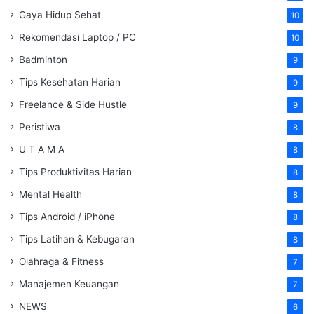
Gaya Hidup Sehat
10
Rekomendasi Laptop / PC
10
Badminton
9
Tips Kesehatan Harian
9
Freelance & Side Hustle
9
Peristiwa
8
U T A M A
8
Tips Produktivitas Harian
8
Mental Health
8
Tips Android / iPhone
8
Tips Latihan & Kebugaran
8
Olahraga & Fitness
7
Manajemen Keuangan
7
NEWS
6