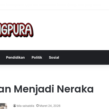
f Mengatasi Gejala Post Power Syndrome Setelah Pensiun Kerja
Pendidikan
Politik
Sosial
an Menjadi Neraka
bila salsabila
Maret 24, 2026