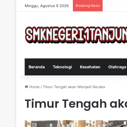
Minggu, Agustus 9 2026
Breaking News
Cara Efekti
Beranda
Teknologi
Kesehatan
Olahraga
Home
/
Timur Tengah akan Menjadi Neraka
Timur Tengah ak