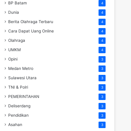
BP Batam
4
Dunia
4
Berita Olahraga Terbaru
4
Cara Dapat Uang Online
4
Olahraga
4
UMKM
4
Opini
3
Medan Metro
3
Sulawesi Utara
3
TNI & Polri
3
PEMERINTAHAN
3
Deliserdang
3
Pendidikan
3
Asahan
3