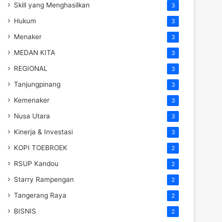
Skill yang Menghasilkan
3
Hukum
3
Menaker
3
MEDAN KITA
3
REGIONAL
3
Tanjungpinang
3
Kemenaker
3
Nusa Utara
3
Kinerja & Investasi
3
KOPI TOEBROEK
2
RSUP Kandou
2
Starry Rampengan
2
Tangerang Raya
2
BISNIS
2