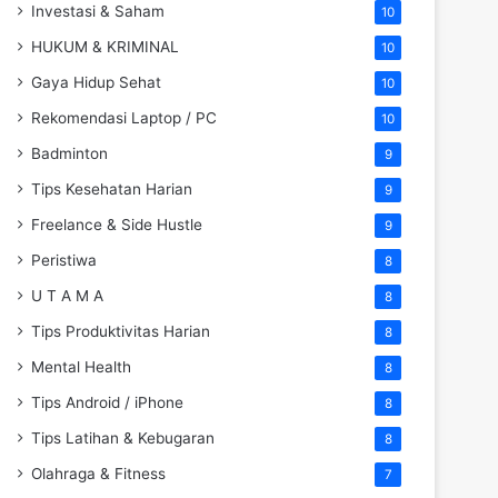
Investasi & Saham
10
HUKUM & KRIMINAL
10
Gaya Hidup Sehat
10
Rekomendasi Laptop / PC
10
Badminton
9
Tips Kesehatan Harian
9
Freelance & Side Hustle
9
Peristiwa
8
U T A M A
8
Tips Produktivitas Harian
8
Mental Health
8
Tips Android / iPhone
8
Tips Latihan & Kebugaran
8
Olahraga & Fitness
7