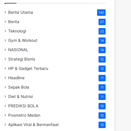
Berita Utama
140
Berita
27
Teknologi
22
Gym & Workout
14
NASIONAL
14
Strategi Bisnis
12
HP & Gadget Terbaru
12
Headline
11
Sepak Bola
11
Diet & Nutrisi
11
PREDIKSI BOLA
10
Posmetro Medan
10
Aplikasi Viral & Bermanfaat
10