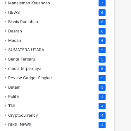
Manajemen Keuangan
7
NEWS
6
Bisnis Rumahan
6
Daerah
6
Medan
6
SUMATERA UTARA
5
Berita Terbaru
5
media terpercaya
5
Review Gadget Singkat
5
Batam
5
Politik
4
TNI
4
Cryptocurrency
4
DIKSI NEWS
4