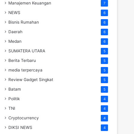
Manajemen Keuangan
7
NEWS
6
Bisnis Rumahan
6
Daerah
6
Medan
6
SUMATERA UTARA
5
Berita Terbaru
5
media terpercaya
5
Review Gadget Singkat
5
Batam
5
Politik
4
TNI
4
Cryptocurrency
4
DIKSI NEWS
4