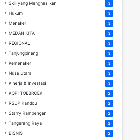
Skill yang Menghasilkan
3
Hukum
3
Menaker
3
MEDAN KITA
3
REGIONAL
3
Tanjungpinang
3
Kemenaker
3
Nusa Utara
3
Kinerja & Investasi
3
KOPI TOEBROEK
2
RSUP Kandou
2
Starry Rampengan
2
Tangerang Raya
2
BISNIS
2