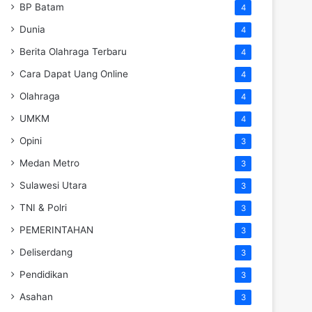
BP Batam
4
Dunia
4
Berita Olahraga Terbaru
4
Cara Dapat Uang Online
4
Olahraga
4
UMKM
4
Opini
3
Medan Metro
3
Sulawesi Utara
3
TNI & Polri
3
PEMERINTAHAN
3
Deliserdang
3
Pendidikan
3
Asahan
3