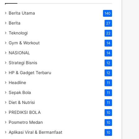
Berita Utama
140
Berita
27
Teknologi
22
Gym & Workout
14
NASIONAL
14
Strategi Bisnis
12
HP & Gadget Terbaru
12
Headline
11
Sepak Bola
11
Diet & Nutrisi
11
PREDIKSI BOLA
10
Posmetro Medan
10
Aplikasi Viral & Bermanfaat
10