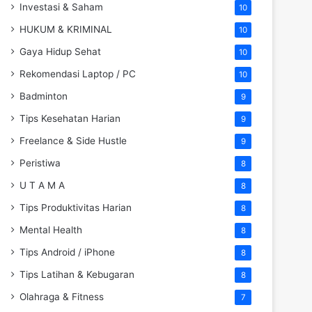
Investasi & Saham
10
HUKUM & KRIMINAL
10
Gaya Hidup Sehat
10
Rekomendasi Laptop / PC
10
Badminton
9
Tips Kesehatan Harian
9
Freelance & Side Hustle
9
Peristiwa
8
U T A M A
8
Tips Produktivitas Harian
8
Mental Health
8
Tips Android / iPhone
8
Tips Latihan & Kebugaran
8
Olahraga & Fitness
7