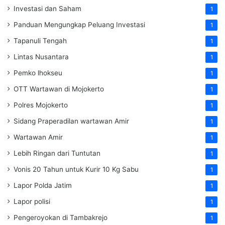
Investasi dan Saham
1
Panduan Mengungkap Peluang Investasi
1
Tapanuli Tengah
1
Lintas Nusantara
1
Pemko lhokseu
1
OTT Wartawan di Mojokerto
1
Polres Mojokerto
1
Sidang Praperadilan wartawan Amir
1
Wartawan Amir
1
Lebih Ringan dari Tuntutan
1
Vonis 20 Tahun untuk Kurir 10 Kg Sabu
1
Lapor Polda Jatim
1
Lapor polisi
1
Pengeroyokan di Tambakrejo
1