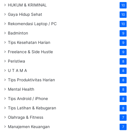
HUKUM & KRIMINAL
10
Gaya Hidup Sehat
10
Rekomendasi Laptop / PC
10
Badminton
9
Tips Kesehatan Harian
9
Freelance & Side Hustle
9
Peristiwa
8
U T A M A
8
Tips Produktivitas Harian
8
Mental Health
8
Tips Android / iPhone
8
Tips Latihan & Kebugaran
8
Olahraga & Fitness
7
Manajemen Keuangan
7