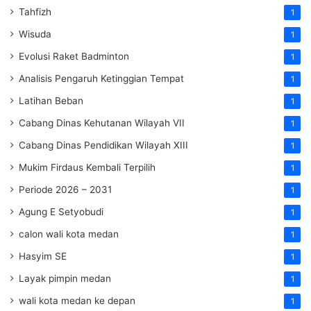
Tahfizh
1
Wisuda
1
Evolusi Raket Badminton
1
Analisis Pengaruh Ketinggian Tempat
1
Latihan Beban
1
Cabang Dinas Kehutanan Wilayah VII
1
Cabang Dinas Pendidikan Wilayah XIII
1
Mukim Firdaus Kembali Terpilih
1
Periode 2026 – 2031
1
Agung E Setyobudi
1
calon wali kota medan
1
Hasyim SE
1
Layak pimpin medan
1
wali kota medan ke depan
1