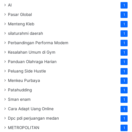
AI
1
Pasar Global
1
Menteng Kleb
1
silaturahmi daerah
1
Perbandingan Performa Modem
1
Kesalahan Umum di Gym
1
Panduan Olahraga Harian
1
Peluang Side Hustle
1
Menkeu Purbaya
1
Patahudding
1
Sman enam
1
Cara Adapt Uang Online
1
Dpc pdi perjuangan medan
1
METROPOLITAN
1