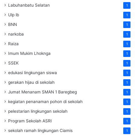
Labuhanbatu Selatan
1
Ulp lb
1
BNN
1
narkoba
1
Raiza
1
Imum Mukim Lhoknga
1
SSEK
1
edukasi lingkungan siswa
1
gerakan hijau di sekolah
1
Jumat Menanam SMAN 1 Baregbeg
1
kegiatan penanaman pohon di sekolah
1
pelestarian lingkungan sekolah
1
Program Sekolah ASRI
1
sekolah ramah lingkungan Ciamis
1