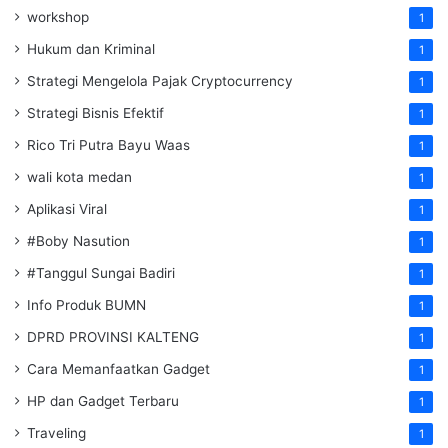
workshop
1
Hukum dan Kriminal
1
Strategi Mengelola Pajak Cryptocurrency
1
Strategi Bisnis Efektif
1
Rico Tri Putra Bayu Waas
1
wali kota medan
1
Aplikasi Viral
1
#Boby Nasution
1
#Tanggul Sungai Badiri
1
Info Produk BUMN
1
DPRD PROVINSI KALTENG
1
Cara Memanfaatkan Gadget
1
HP dan Gadget Terbaru
1
Traveling
1