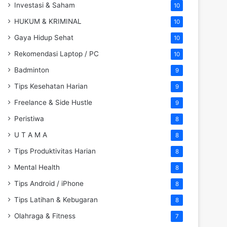
Investasi & Saham
10
HUKUM & KRIMINAL
10
Gaya Hidup Sehat
10
Rekomendasi Laptop / PC
10
Badminton
9
Tips Kesehatan Harian
9
Freelance & Side Hustle
9
Peristiwa
8
U T A M A
8
Tips Produktivitas Harian
8
Mental Health
8
Tips Android / iPhone
8
Tips Latihan & Kebugaran
8
Olahraga & Fitness
7