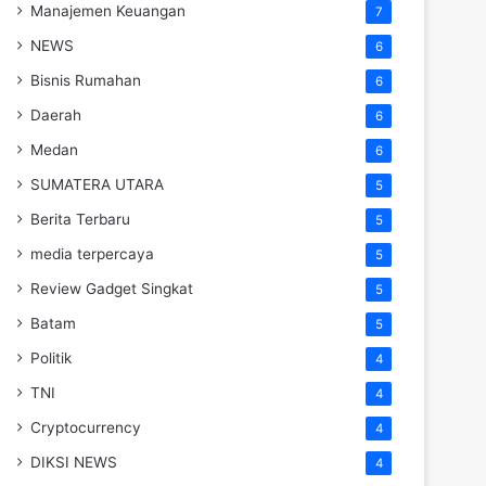
Manajemen Keuangan
7
NEWS
6
Bisnis Rumahan
6
Daerah
6
Medan
6
SUMATERA UTARA
5
Berita Terbaru
5
media terpercaya
5
Review Gadget Singkat
5
Batam
5
Politik
4
TNI
4
Cryptocurrency
4
DIKSI NEWS
4