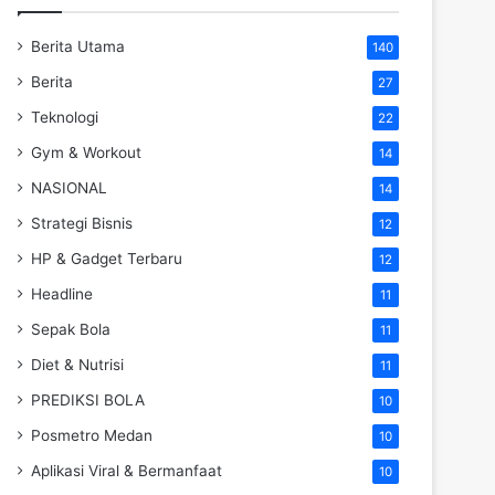
Berita Utama
140
Berita
27
Teknologi
22
Gym & Workout
14
NASIONAL
14
Strategi Bisnis
12
HP & Gadget Terbaru
12
Headline
11
Sepak Bola
11
Diet & Nutrisi
11
PREDIKSI BOLA
10
Posmetro Medan
10
Aplikasi Viral & Bermanfaat
10