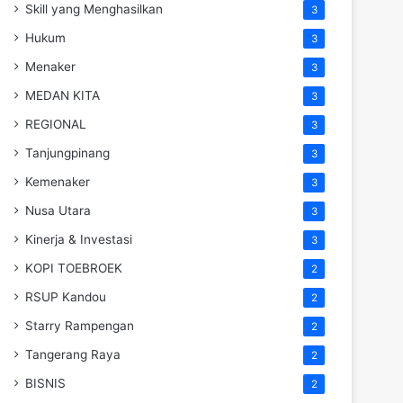
Skill yang Menghasilkan
3
Hukum
3
Menaker
3
MEDAN KITA
3
REGIONAL
3
Tanjungpinang
3
Kemenaker
3
Nusa Utara
3
Kinerja & Investasi
3
KOPI TOEBROEK
2
RSUP Kandou
2
Starry Rampengan
2
Tangerang Raya
2
BISNIS
2