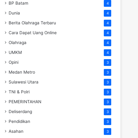
BP Batam
4
Dunia
4
Berita Olahraga Terbaru
4
Cara Dapat Uang Online
4
Olahraga
4
UMKM
4
Opini
3
Medan Metro
3
Sulawesi Utara
3
TNI & Polri
3
PEMERINTAHAN
3
Deliserdang
3
Pendidikan
3
Asahan
3