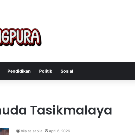
 Mengatasi Gejala Post Power Syndrome Setelah Pensiun Kerja
Pendidikan
Politik
Sosial
 muda Tasikmalaya
bila salsabila
April 6, 2026