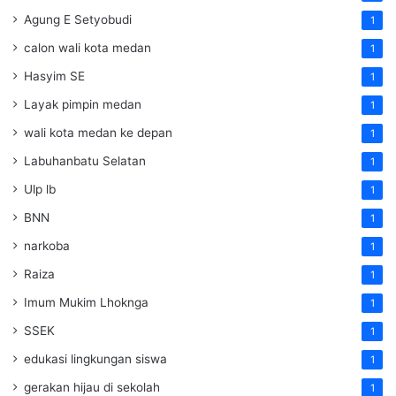
Agung E Setyobudi
1
calon wali kota medan
1
Hasyim SE
1
Layak pimpin medan
1
wali kota medan ke depan
1
Labuhanbatu Selatan
1
Ulp lb
1
BNN
1
narkoba
1
Raiza
1
Imum Mukim Lhoknga
1
SSEK
1
edukasi lingkungan siswa
1
gerakan hijau di sekolah
1