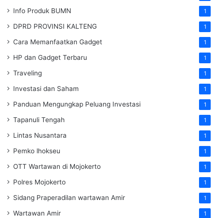
Info Produk BUMN
1
DPRD PROVINSI KALTENG
1
Cara Memanfaatkan Gadget
1
HP dan Gadget Terbaru
1
Traveling
1
Investasi dan Saham
1
Panduan Mengungkap Peluang Investasi
1
Tapanuli Tengah
1
Lintas Nusantara
1
Pemko lhokseu
1
OTT Wartawan di Mojokerto
1
Polres Mojokerto
1
Sidang Praperadilan wartawan Amir
1
Wartawan Amir
1