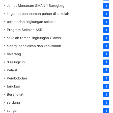
Jumat Menanam SMAN 1 Baregbeg
1
kegiatan penanaman pohon di sekolah
1
pelestarian lingkungan sekolah
1
Program Sekolah ASRI
1
sekolah ramah lingkungan Ciamis
1
sinergi pendidikan dan kehutanan
1
balerang
1
diselingkuhi
1
Pelaut
1
Pembobolan
1
tangkap
1
Berangkat
1
serdang
1
sungai
1