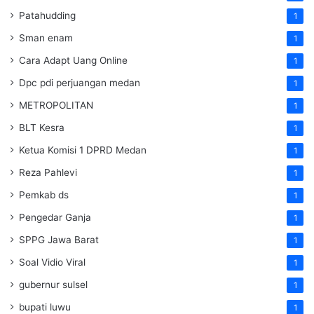
Patahudding
1
Sman enam
1
Cara Adapt Uang Online
1
Dpc pdi perjuangan medan
1
METROPOLITAN
1
BLT Kesra
1
Ketua Komisi 1 DPRD Medan
1
Reza Pahlevi
1
Pemkab ds
1
Pengedar Ganja
1
SPPG Jawa Barat
1
Soal Vidio Viral
1
gubernur sulsel
1
bupati luwu
1