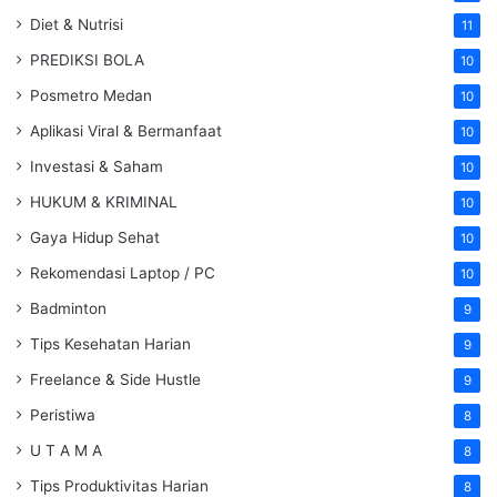
Diet & Nutrisi
11
PREDIKSI BOLA
10
Posmetro Medan
10
Aplikasi Viral & Bermanfaat
10
Investasi & Saham
10
HUKUM & KRIMINAL
10
Gaya Hidup Sehat
10
Rekomendasi Laptop / PC
10
Badminton
9
Tips Kesehatan Harian
9
Freelance & Side Hustle
9
Peristiwa
8
U T A M A
8
Tips Produktivitas Harian
8