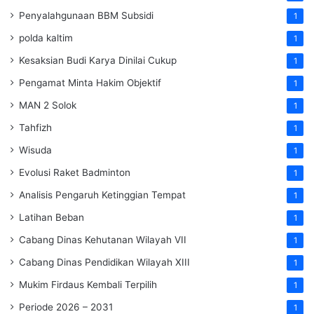
Penyalahgunaan BBM Subsidi
1
polda kaltim
1
Kesaksian Budi Karya Dinilai Cukup
1
Pengamat Minta Hakim Objektif
1
MAN 2 Solok
1
Tahfizh
1
Wisuda
1
Evolusi Raket Badminton
1
Analisis Pengaruh Ketinggian Tempat
1
Latihan Beban
1
Cabang Dinas Kehutanan Wilayah VII
1
Cabang Dinas Pendidikan Wilayah XIII
1
Mukim Firdaus Kembali Terpilih
1
Periode 2026 – 2031
1