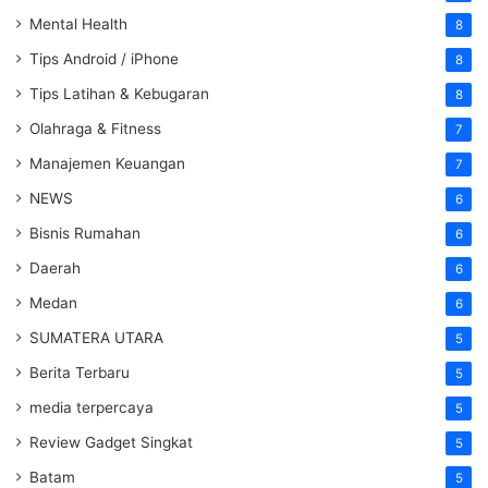
Mental Health
8
Tips Android / iPhone
8
Tips Latihan & Kebugaran
8
Olahraga & Fitness
7
Manajemen Keuangan
7
NEWS
6
Bisnis Rumahan
6
Daerah
6
Medan
6
SUMATERA UTARA
5
Berita Terbaru
5
media terpercaya
5
Review Gadget Singkat
5
Batam
5