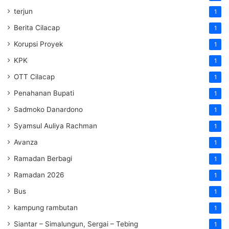
terjun
1
Berita Cilacap
1
Korupsi Proyek
1
KPK
1
OTT Cilacap
1
Penahanan Bupati
1
Sadmoko Danardono
1
Syamsul Auliya Rachman
1
Avanza
1
Ramadan Berbagi
1
Ramadan 2026
1
Bus
1
kampung rambutan
1
Siantar – Simalungun, Sergai – Tebing
1