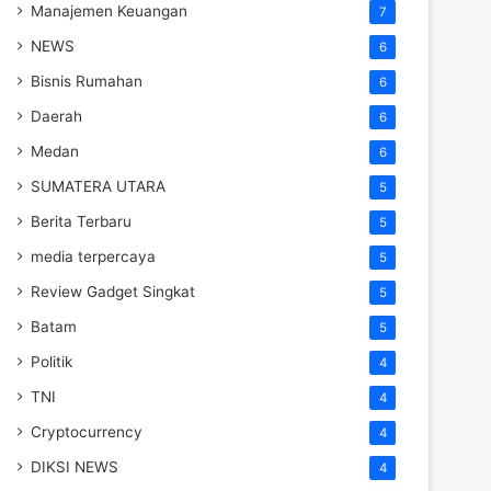
Manajemen Keuangan
7
NEWS
6
Bisnis Rumahan
6
Daerah
6
Medan
6
SUMATERA UTARA
5
Berita Terbaru
5
media terpercaya
5
Review Gadget Singkat
5
Batam
5
Politik
4
TNI
4
Cryptocurrency
4
DIKSI NEWS
4