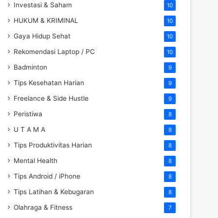
Investasi & Saham
10
HUKUM & KRIMINAL
10
Gaya Hidup Sehat
10
Rekomendasi Laptop / PC
10
Badminton
9
Tips Kesehatan Harian
9
Freelance & Side Hustle
9
Peristiwa
8
U T A M A
8
Tips Produktivitas Harian
8
Mental Health
8
Tips Android / iPhone
8
Tips Latihan & Kebugaran
8
Olahraga & Fitness
7