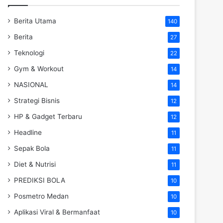
Berita Utama
140
Berita
27
Teknologi
22
Gym & Workout
14
NASIONAL
14
Strategi Bisnis
12
HP & Gadget Terbaru
12
Headline
11
Sepak Bola
11
Diet & Nutrisi
11
PREDIKSI BOLA
10
Posmetro Medan
10
Aplikasi Viral & Bermanfaat
10