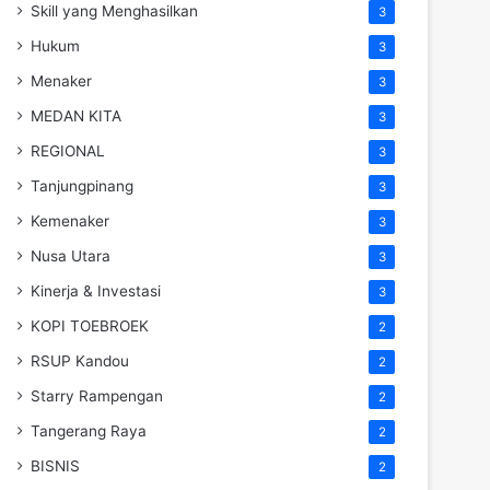
Skill yang Menghasilkan
3
Hukum
3
Menaker
3
MEDAN KITA
3
REGIONAL
3
Tanjungpinang
3
Kemenaker
3
Nusa Utara
3
Kinerja & Investasi
3
KOPI TOEBROEK
2
RSUP Kandou
2
Starry Rampengan
2
Tangerang Raya
2
BISNIS
2