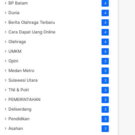
BP Batam
4
Dunia
4
Berita Olahraga Terbaru
4
Cara Dapat Uang Online
4
Olahraga
4
UMKM
4
Opini
3
Medan Metro
3
Sulawesi Utara
3
TNI & Polri
3
PEMERINTAHAN
3
Deliserdang
3
Pendidikan
3
Asahan
3