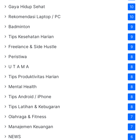
Gaya Hidup Sehat
10
Rekomendasi Laptop / PC
10
Badminton
9
Tips Kesehatan Harian
9
Freelance & Side Hustle
9
Peristiwa
8
U T A M A
8
Tips Produktivitas Harian
8
Mental Health
8
Tips Android / iPhone
8
Tips Latihan & Kebugaran
8
Olahraga & Fitness
7
Manajemen Keuangan
7
NEWS
6