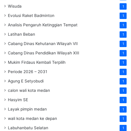
Wisuda
1
Evolusi Raket Badminton
1
Analisis Pengaruh Ketinggian Tempat
1
Latihan Beban
1
Cabang Dinas Kehutanan Wilayah VII
1
Cabang Dinas Pendidikan Wilayah XIII
1
Mukim Firdaus Kembali Terpilih
1
Periode 2026 – 2031
1
Agung E Setyobudi
1
calon wali kota medan
1
Hasyim SE
1
Layak pimpin medan
1
wali kota medan ke depan
1
Labuhanbatu Selatan
1