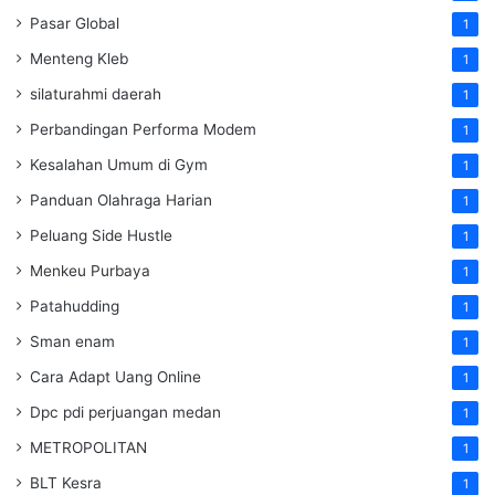
Pasar Global
1
Menteng Kleb
1
silaturahmi daerah
1
Perbandingan Performa Modem
1
Kesalahan Umum di Gym
1
Panduan Olahraga Harian
1
Peluang Side Hustle
1
Menkeu Purbaya
1
Patahudding
1
Sman enam
1
Cara Adapt Uang Online
1
Dpc pdi perjuangan medan
1
METROPOLITAN
1
BLT Kesra
1