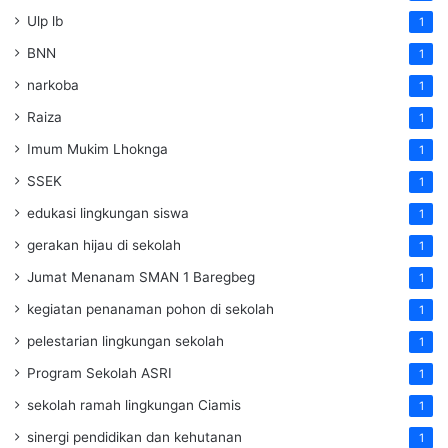
Ulp lb
1
BNN
1
narkoba
1
Raiza
1
Imum Mukim Lhoknga
1
SSEK
1
edukasi lingkungan siswa
1
gerakan hijau di sekolah
1
Jumat Menanam SMAN 1 Baregbeg
1
kegiatan penanaman pohon di sekolah
1
pelestarian lingkungan sekolah
1
Program Sekolah ASRI
1
sekolah ramah lingkungan Ciamis
1
sinergi pendidikan dan kehutanan
1