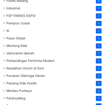
Polres Malang
2
Industrial
1
FSP FARKES KSPSI
1
Pemprov Sulsel
1
AI
1
Pasar Global
1
Menteng Kleb
1
silaturahmi daerah
1
Perbandingan Performa Modem
1
Kesalahan Umum di Gym
1
Panduan Olahraga Harian
1
Peluang Side Hustle
1
Menkeu Purbaya
1
Patahudding
1