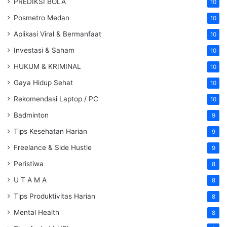
PREDIKSI BOLA
10
Posmetro Medan
10
Aplikasi Viral & Bermanfaat
10
Investasi & Saham
10
HUKUM & KRIMINAL
10
Gaya Hidup Sehat
10
Rekomendasi Laptop / PC
10
Badminton
9
Tips Kesehatan Harian
9
Freelance & Side Hustle
9
Peristiwa
8
U T A M A
8
Tips Produktivitas Harian
8
Mental Health
8