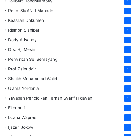
Joubert Dondokambey
1
Reuni SMANLI Manado
1
Keaslian Dokumen
1
Rismon Sianipar
1
Dody Arisandy
1
Drs. Hj. Mesini
1
Perwiritan Sei Semayang
1
Prof Zainuddin
1
Sheikh Muhammad Walid
1
Ulama Yordania
1
Yayasan Pendidikan Farhan Syarif Hidayah
1
Ekonomi
1
Istana Wapres
1
Ijazah Jokowi
1