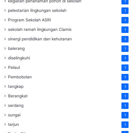
kegiatan penanaman pohon di sekolah
1
pelestarian lingkungan sekolah
1
Program Sekolah ASRI
1
sekolah ramah lingkungan Ciamis
1
sinergi pendidikan dan kehutanan
1
balerang
1
diselingkuhi
1
Pelaut
1
Pembobolan
1
tangkap
1
Berangkat
1
serdang
1
sungai
1
terjun
1