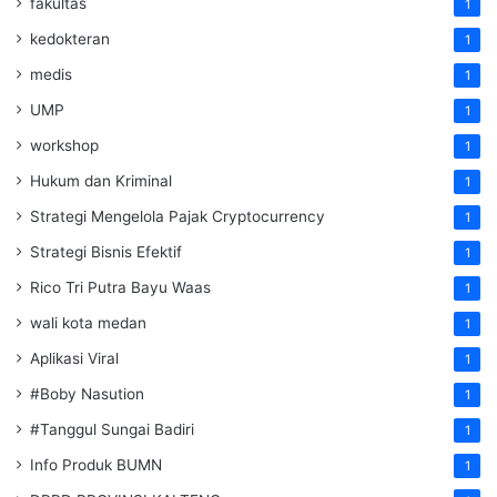
fakultas
1
kedokteran
1
medis
1
UMP
1
workshop
1
Hukum dan Kriminal
1
Strategi Mengelola Pajak Cryptocurrency
1
Strategi Bisnis Efektif
1
Rico Tri Putra Bayu Waas
1
wali kota medan
1
Aplikasi Viral
1
#Boby Nasution
1
#Tanggul Sungai Badiri
1
Info Produk BUMN
1