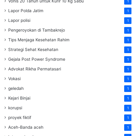
Vonis 20 Tahun untuk Kurir 10 Kg Sabu
1
Lapor Polda Jatim
1
Lapor polisi
1
Pengeroyokan di Tambakrejo
1
Tips Menjaga Kesehatan Rahim
1
Strategi Sehat Kesehatan
1
Gejala Post Power Syndrome
1
Advokat Rikha Permatasari
1
Vokasi
1
geledah
1
Kejari Binjai
1
korupsi
1
proyek fiktif
1
Aceh-Banda aceh
1