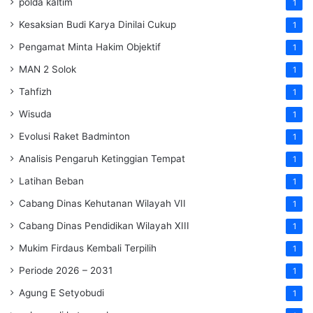
polda kaltim
1
Kesaksian Budi Karya Dinilai Cukup
1
Pengamat Minta Hakim Objektif
1
MAN 2 Solok
1
Tahfizh
1
Wisuda
1
Evolusi Raket Badminton
1
Analisis Pengaruh Ketinggian Tempat
1
Latihan Beban
1
Cabang Dinas Kehutanan Wilayah VII
1
Cabang Dinas Pendidikan Wilayah XIII
1
Mukim Firdaus Kembali Terpilih
1
Periode 2026 – 2031
1
Agung E Setyobudi
1