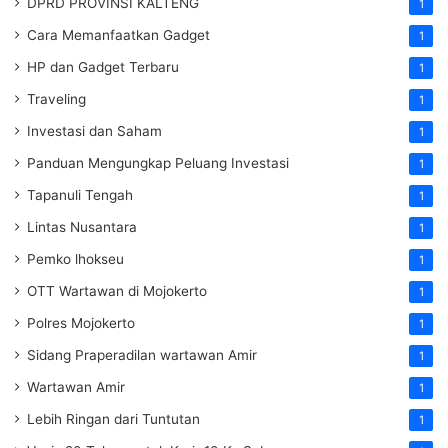
DPRD PROVINSI KALTENG
1
Cara Memanfaatkan Gadget
1
HP dan Gadget Terbaru
1
Traveling
1
Investasi dan Saham
1
Panduan Mengungkap Peluang Investasi
1
Tapanuli Tengah
1
Lintas Nusantara
1
Pemko lhokseu
1
OTT Wartawan di Mojokerto
1
Polres Mojokerto
1
Sidang Praperadilan wartawan Amir
1
Wartawan Amir
1
Lebih Ringan dari Tuntutan
1