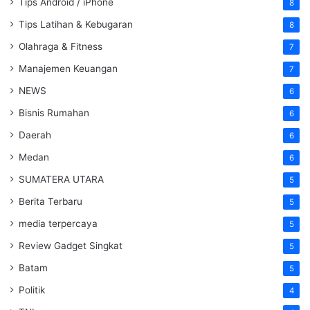
Tips Android / iPhone
8
Tips Latihan & Kebugaran
8
Olahraga & Fitness
7
Manajemen Keuangan
7
NEWS
6
Bisnis Rumahan
6
Daerah
6
Medan
6
SUMATERA UTARA
5
Berita Terbaru
5
media terpercaya
5
Review Gadget Singkat
5
Batam
5
Politik
4