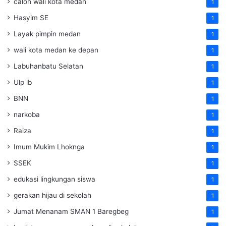
calon wali kota medan
1
Hasyim SE
1
Layak pimpin medan
1
wali kota medan ke depan
1
Labuhanbatu Selatan
1
Ulp lb
1
BNN
1
narkoba
1
Raiza
1
Imum Mukim Lhoknga
1
SSEK
1
edukasi lingkungan siswa
1
gerakan hijau di sekolah
1
Jumat Menanam SMAN 1 Baregbeg
1