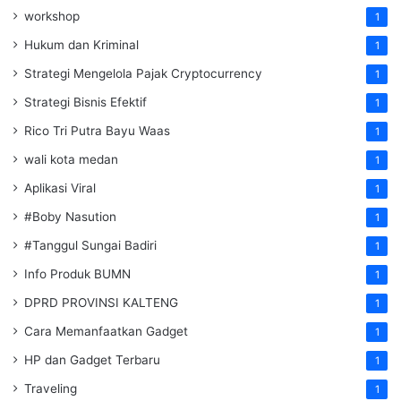
workshop
1
Hukum dan Kriminal
1
Strategi Mengelola Pajak Cryptocurrency
1
Strategi Bisnis Efektif
1
Rico Tri Putra Bayu Waas
1
wali kota medan
1
Aplikasi Viral
1
#Boby Nasution
1
#Tanggul Sungai Badiri
1
Info Produk BUMN
1
DPRD PROVINSI KALTENG
1
Cara Memanfaatkan Gadget
1
HP dan Gadget Terbaru
1
Traveling
1