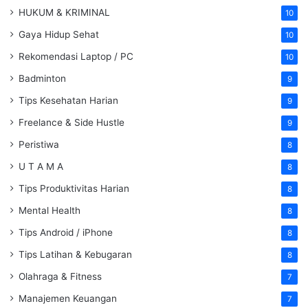
HUKUM & KRIMINAL
10
Gaya Hidup Sehat
10
Rekomendasi Laptop / PC
10
Badminton
9
Tips Kesehatan Harian
9
Freelance & Side Hustle
9
Peristiwa
8
U T A M A
8
Tips Produktivitas Harian
8
Mental Health
8
Tips Android / iPhone
8
Tips Latihan & Kebugaran
8
Olahraga & Fitness
7
Manajemen Keuangan
7