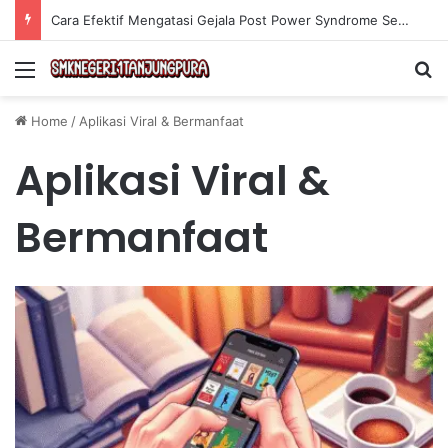
Olahraga Tanpa Alat untuk Menjaga Kebugaran Tubuh secara Efektif di Rumah
Menu
Se
Home
/
Aplikasi Viral & Bermanfaat
Aplikasi Viral &
Bermanfaat