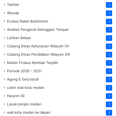
Tahfizh
1
Wisuda
1
Evolusi Raket Badminton
1
Analisis Pengaruh Ketinggian Tempat
1
Latihan Beban
1
Cabang Dinas Kehutanan Wilayah VII
1
Cabang Dinas Pendidikan Wilayah XIII
1
Mukim Firdaus Kembali Terpilih
1
Periode 2026 – 2031
1
Agung E Setyobudi
1
calon wali kota medan
1
Hasyim SE
1
Layak pimpin medan
1
wali kota medan ke depan
1