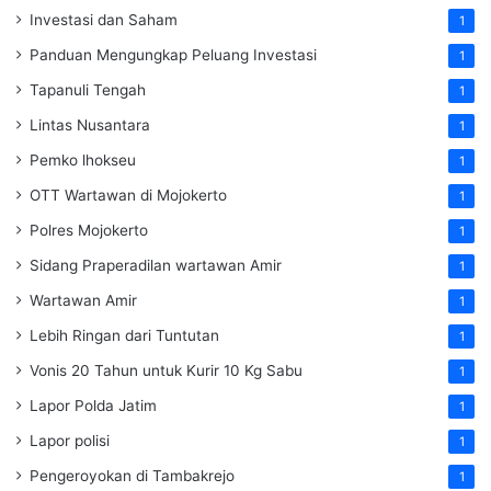
Investasi dan Saham
1
Panduan Mengungkap Peluang Investasi
1
Tapanuli Tengah
1
Lintas Nusantara
1
Pemko lhokseu
1
OTT Wartawan di Mojokerto
1
Polres Mojokerto
1
Sidang Praperadilan wartawan Amir
1
Wartawan Amir
1
Lebih Ringan dari Tuntutan
1
Vonis 20 Tahun untuk Kurir 10 Kg Sabu
1
Lapor Polda Jatim
1
Lapor polisi
1
Pengeroyokan di Tambakrejo
1