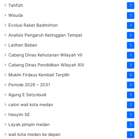
Tahfizh
1
Wisuda
1
Evolusi Raket Badminton
1
Analisis Pengaruh Ketinggian Tempat
1
Latihan Beban
1
Cabang Dinas Kehutanan Wilayah VII
1
Cabang Dinas Pendidikan Wilayah XIII
1
Mukim Firdaus Kembali Terpilih
1
Periode 2026 – 2031
1
Agung E Setyobudi
1
calon wali kota medan
1
Hasyim SE
1
Layak pimpin medan
1
wali kota medan ke depan
1