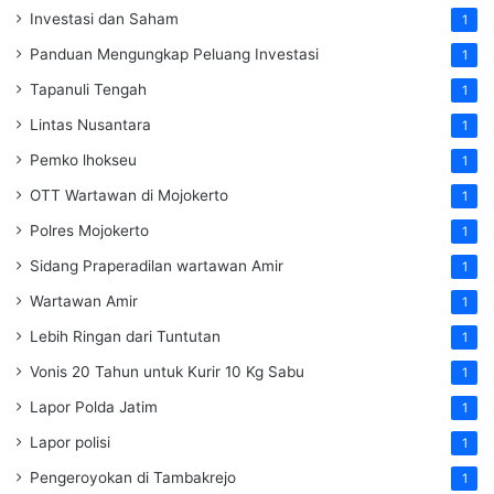
Investasi dan Saham
1
Panduan Mengungkap Peluang Investasi
1
Tapanuli Tengah
1
Lintas Nusantara
1
Pemko lhokseu
1
OTT Wartawan di Mojokerto
1
Polres Mojokerto
1
Sidang Praperadilan wartawan Amir
1
Wartawan Amir
1
Lebih Ringan dari Tuntutan
1
Vonis 20 Tahun untuk Kurir 10 Kg Sabu
1
Lapor Polda Jatim
1
Lapor polisi
1
Pengeroyokan di Tambakrejo
1