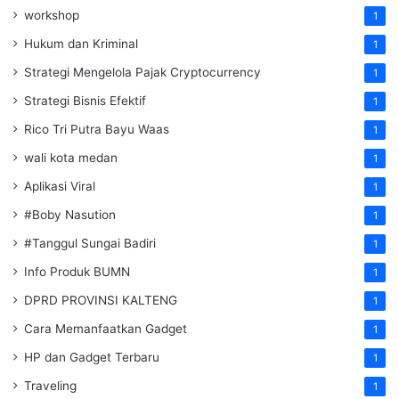
workshop
1
Hukum dan Kriminal
1
Strategi Mengelola Pajak Cryptocurrency
1
Strategi Bisnis Efektif
1
Rico Tri Putra Bayu Waas
1
wali kota medan
1
Aplikasi Viral
1
#Boby Nasution
1
#Tanggul Sungai Badiri
1
Info Produk BUMN
1
DPRD PROVINSI KALTENG
1
Cara Memanfaatkan Gadget
1
HP dan Gadget Terbaru
1
Traveling
1