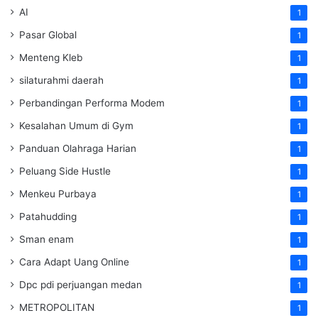
AI
1
Pasar Global
1
Menteng Kleb
1
silaturahmi daerah
1
Perbandingan Performa Modem
1
Kesalahan Umum di Gym
1
Panduan Olahraga Harian
1
Peluang Side Hustle
1
Menkeu Purbaya
1
Patahudding
1
Sman enam
1
Cara Adapt Uang Online
1
Dpc pdi perjuangan medan
1
METROPOLITAN
1