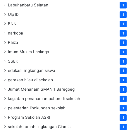
Labuhanbatu Selatan
1
Ulp lb
1
BNN
1
narkoba
1
Raiza
1
Imum Mukim Lhoknga
1
SSEK
1
edukasi lingkungan siswa
1
gerakan hijau di sekolah
1
Jumat Menanam SMAN 1 Baregbeg
1
kegiatan penanaman pohon di sekolah
1
pelestarian lingkungan sekolah
1
Program Sekolah ASRI
1
sekolah ramah lingkungan Ciamis
1