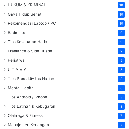
HUKUM & KRIMINAL
10
Gaya Hidup Sehat
10
Rekomendasi Laptop / PC
10
Badminton
9
Tips Kesehatan Harian
9
Freelance & Side Hustle
9
Peristiwa
8
U T A M A
8
Tips Produktivitas Harian
8
Mental Health
8
Tips Android / iPhone
8
Tips Latihan & Kebugaran
8
Olahraga & Fitness
7
Manajemen Keuangan
7