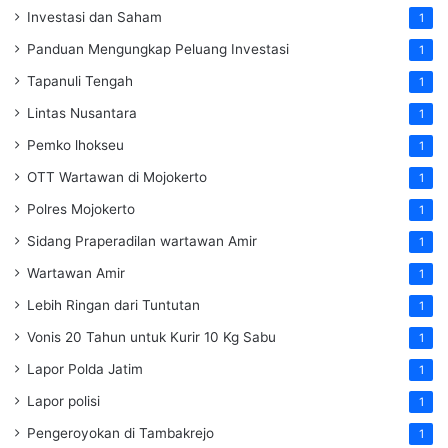
Investasi dan Saham
1
Panduan Mengungkap Peluang Investasi
1
Tapanuli Tengah
1
Lintas Nusantara
1
Pemko lhokseu
1
OTT Wartawan di Mojokerto
1
Polres Mojokerto
1
Sidang Praperadilan wartawan Amir
1
Wartawan Amir
1
Lebih Ringan dari Tuntutan
1
Vonis 20 Tahun untuk Kurir 10 Kg Sabu
1
Lapor Polda Jatim
1
Lapor polisi
1
Pengeroyokan di Tambakrejo
1