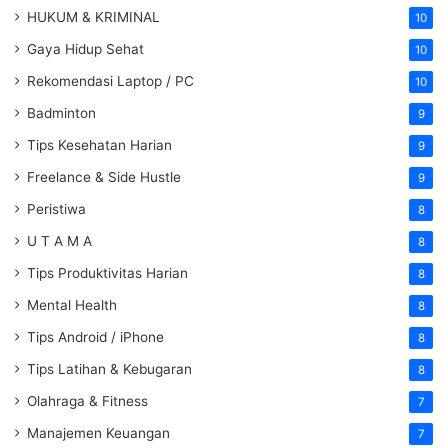
HUKUM & KRIMINAL
10
Gaya Hidup Sehat
10
Rekomendasi Laptop / PC
10
Badminton
9
Tips Kesehatan Harian
9
Freelance & Side Hustle
9
Peristiwa
8
U T A M A
8
Tips Produktivitas Harian
8
Mental Health
8
Tips Android / iPhone
8
Tips Latihan & Kebugaran
8
Olahraga & Fitness
7
Manajemen Keuangan
7