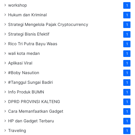
workshop
1
Hukum dan Kriminal
1
Strategi Mengelola Pajak Cryptocurrency
1
Strategi Bisnis Efektif
1
Rico Tri Putra Bayu Waas
1
wali kota medan
1
Aplikasi Viral
1
#Boby Nasution
1
#Tanggul Sungai Badiri
1
Info Produk BUMN
1
DPRD PROVINSI KALTENG
1
Cara Memanfaatkan Gadget
1
HP dan Gadget Terbaru
1
Traveling
1