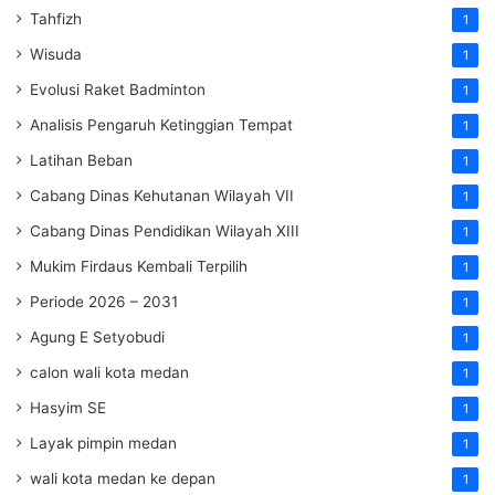
Tahfizh
1
Wisuda
1
Evolusi Raket Badminton
1
Analisis Pengaruh Ketinggian Tempat
1
Latihan Beban
1
Cabang Dinas Kehutanan Wilayah VII
1
Cabang Dinas Pendidikan Wilayah XIII
1
Mukim Firdaus Kembali Terpilih
1
Periode 2026 – 2031
1
Agung E Setyobudi
1
calon wali kota medan
1
Hasyim SE
1
Layak pimpin medan
1
wali kota medan ke depan
1