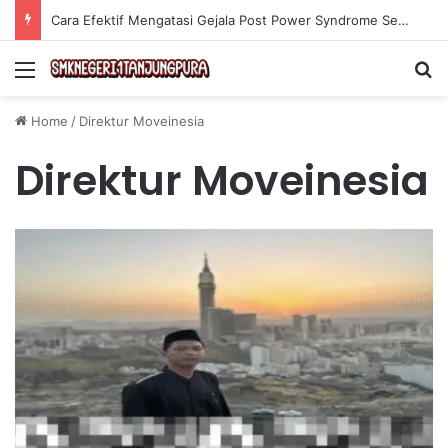
Olahraga Tanpa Alat untuk Menjaga Kebugaran Tubuh secara Efektif di Rumah
Menu
Se
Home
/
Direktur Moveinesia
Direktur Moveinesia