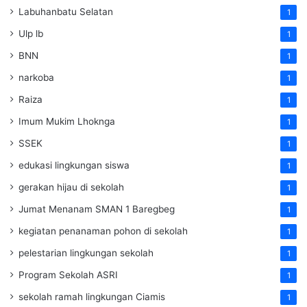
Labuhanbatu Selatan
1
Ulp lb
1
BNN
1
narkoba
1
Raiza
1
Imum Mukim Lhoknga
1
SSEK
1
edukasi lingkungan siswa
1
gerakan hijau di sekolah
1
Jumat Menanam SMAN 1 Baregbeg
1
kegiatan penanaman pohon di sekolah
1
pelestarian lingkungan sekolah
1
Program Sekolah ASRI
1
sekolah ramah lingkungan Ciamis
1