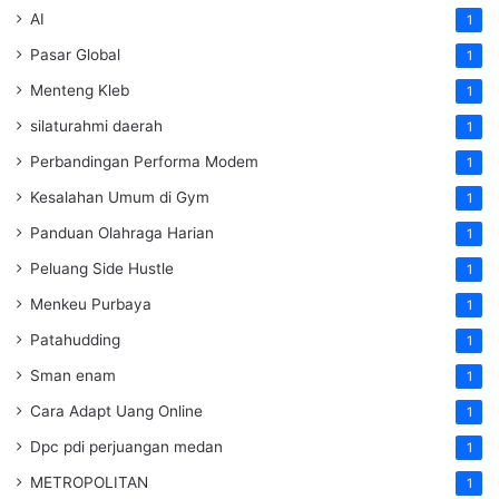
AI
1
Pasar Global
1
Menteng Kleb
1
silaturahmi daerah
1
Perbandingan Performa Modem
1
Kesalahan Umum di Gym
1
Panduan Olahraga Harian
1
Peluang Side Hustle
1
Menkeu Purbaya
1
Patahudding
1
Sman enam
1
Cara Adapt Uang Online
1
Dpc pdi perjuangan medan
1
METROPOLITAN
1