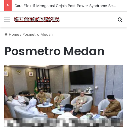
Olahraga Tanpa Alat untuk Menjaga Kebugaran Tubuh secara Efektif di Rumah
Menu
Se
Home
/
Posmetro Medan
Posmetro Medan