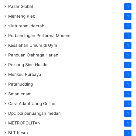
Pasar Global
1
Menteng Kleb
1
silaturahmi daerah
1
Perbandingan Performa Modem
1
Kesalahan Umum di Gym
1
Panduan Olahraga Harian
1
Peluang Side Hustle
1
Menkeu Purbaya
1
Patahudding
1
Sman enam
1
Cara Adapt Uang Online
1
Dpc pdi perjuangan medan
1
METROPOLITAN
1
BLT Kesra
1