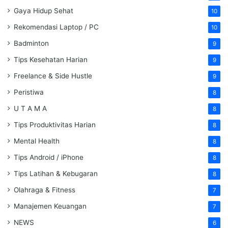
Gaya Hidup Sehat
10
Rekomendasi Laptop / PC
10
Badminton
9
Tips Kesehatan Harian
9
Freelance & Side Hustle
9
Peristiwa
8
U T A M A
8
Tips Produktivitas Harian
8
Mental Health
8
Tips Android / iPhone
8
Tips Latihan & Kebugaran
8
Olahraga & Fitness
7
Manajemen Keuangan
7
NEWS
6