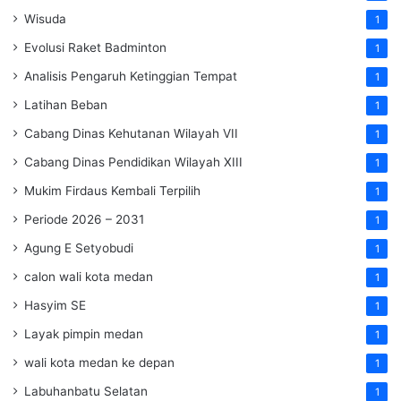
Wisuda
1
Evolusi Raket Badminton
1
Analisis Pengaruh Ketinggian Tempat
1
Latihan Beban
1
Cabang Dinas Kehutanan Wilayah VII
1
Cabang Dinas Pendidikan Wilayah XIII
1
Mukim Firdaus Kembali Terpilih
1
Periode 2026 – 2031
1
Agung E Setyobudi
1
calon wali kota medan
1
Hasyim SE
1
Layak pimpin medan
1
wali kota medan ke depan
1
Labuhanbatu Selatan
1