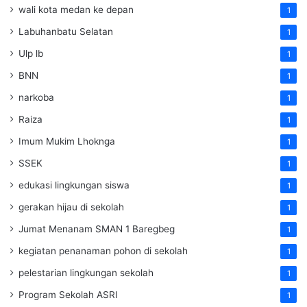
wali kota medan ke depan
1
Labuhanbatu Selatan
1
Ulp lb
1
BNN
1
narkoba
1
Raiza
1
Imum Mukim Lhoknga
1
SSEK
1
edukasi lingkungan siswa
1
gerakan hijau di sekolah
1
Jumat Menanam SMAN 1 Baregbeg
1
kegiatan penanaman pohon di sekolah
1
pelestarian lingkungan sekolah
1
Program Sekolah ASRI
1