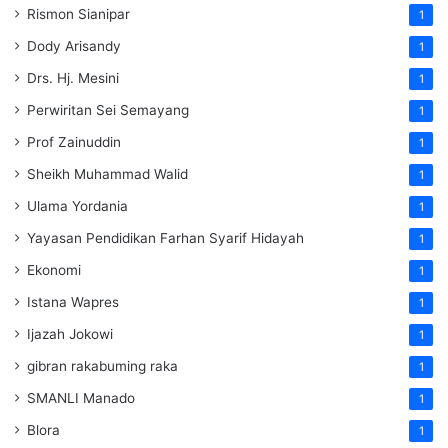
Rismon Sianipar
1
Dody Arisandy
1
Drs. Hj. Mesini
1
Perwiritan Sei Semayang
1
Prof Zainuddin
1
Sheikh Muhammad Walid
1
Ulama Yordania
1
Yayasan Pendidikan Farhan Syarif Hidayah
1
Ekonomi
1
Istana Wapres
1
Ijazah Jokowi
1
gibran rakabuming raka
1
SMANLI Manado
1
Blora
1