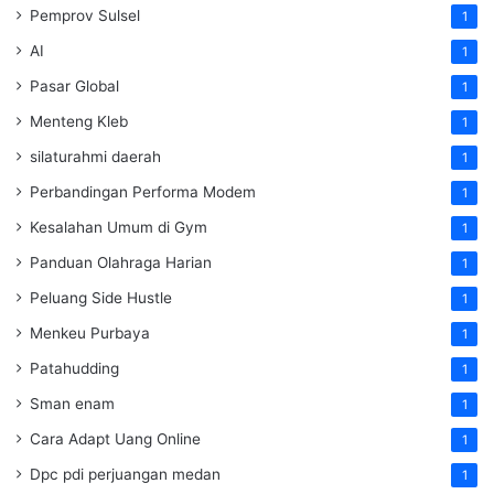
Pemprov Sulsel
1
AI
1
Pasar Global
1
Menteng Kleb
1
silaturahmi daerah
1
Perbandingan Performa Modem
1
Kesalahan Umum di Gym
1
Panduan Olahraga Harian
1
Peluang Side Hustle
1
Menkeu Purbaya
1
Patahudding
1
Sman enam
1
Cara Adapt Uang Online
1
Dpc pdi perjuangan medan
1