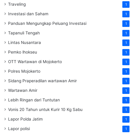
Traveling
1
Investasi dan Saham
1
Panduan Mengungkap Peluang Investasi
1
Tapanuli Tengah
1
Lintas Nusantara
1
Pemko lhokseu
1
OTT Wartawan di Mojokerto
1
Polres Mojokerto
1
Sidang Praperadilan wartawan Amir
1
Wartawan Amir
1
Lebih Ringan dari Tuntutan
1
Vonis 20 Tahun untuk Kurir 10 Kg Sabu
1
Lapor Polda Jatim
1
Lapor polisi
1