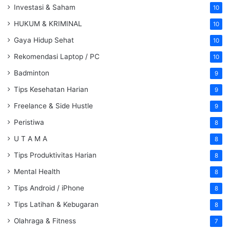
Investasi & Saham
10
HUKUM & KRIMINAL
10
Gaya Hidup Sehat
10
Rekomendasi Laptop / PC
10
Badminton
9
Tips Kesehatan Harian
9
Freelance & Side Hustle
9
Peristiwa
8
U T A M A
8
Tips Produktivitas Harian
8
Mental Health
8
Tips Android / iPhone
8
Tips Latihan & Kebugaran
8
Olahraga & Fitness
7