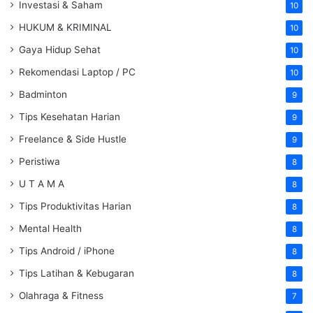
Investasi & Saham
10
HUKUM & KRIMINAL
10
Gaya Hidup Sehat
10
Rekomendasi Laptop / PC
10
Badminton
9
Tips Kesehatan Harian
9
Freelance & Side Hustle
9
Peristiwa
8
U T A M A
8
Tips Produktivitas Harian
8
Mental Health
8
Tips Android / iPhone
8
Tips Latihan & Kebugaran
8
Olahraga & Fitness
7