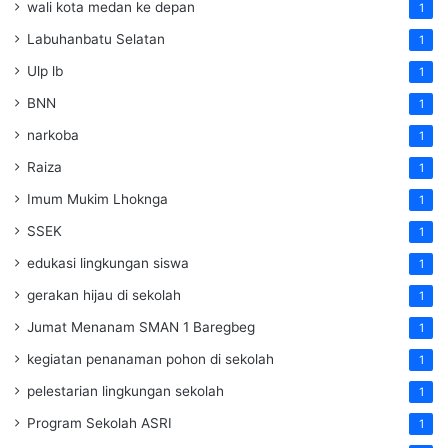
wali kota medan ke depan
1
Labuhanbatu Selatan
1
Ulp lb
1
BNN
1
narkoba
1
Raiza
1
Imum Mukim Lhoknga
1
SSEK
1
edukasi lingkungan siswa
1
gerakan hijau di sekolah
1
Jumat Menanam SMAN 1 Baregbeg
1
kegiatan penanaman pohon di sekolah
1
pelestarian lingkungan sekolah
1
Program Sekolah ASRI
1