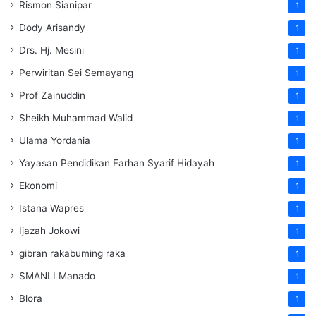
Rismon Sianipar
1
Dody Arisandy
1
Drs. Hj. Mesini
1
Perwiritan Sei Semayang
1
Prof Zainuddin
1
Sheikh Muhammad Walid
1
Ulama Yordania
1
Yayasan Pendidikan Farhan Syarif Hidayah
1
Ekonomi
1
Istana Wapres
1
Ijazah Jokowi
1
gibran rakabuming raka
1
SMANLI Manado
1
Blora
1