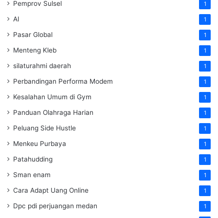
Pemprov Sulsel
1
AI
1
Pasar Global
1
Menteng Kleb
1
silaturahmi daerah
1
Perbandingan Performa Modem
1
Kesalahan Umum di Gym
1
Panduan Olahraga Harian
1
Peluang Side Hustle
1
Menkeu Purbaya
1
Patahudding
1
Sman enam
1
Cara Adapt Uang Online
1
Dpc pdi perjuangan medan
1