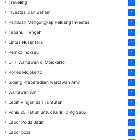
Traveling
1
Investasi dan Saham
1
Panduan Mengungkap Peluang Investasi
1
Tapanuli Tengah
1
Lintas Nusantara
1
Pemko lhokseu
1
OTT Wartawan di Mojokerto
1
Polres Mojokerto
1
Sidang Praperadilan wartawan Amir
1
Wartawan Amir
1
Lebih Ringan dari Tuntutan
1
Vonis 20 Tahun untuk Kurir 10 Kg Sabu
1
Lapor Polda Jatim
1
Lapor polisi
1