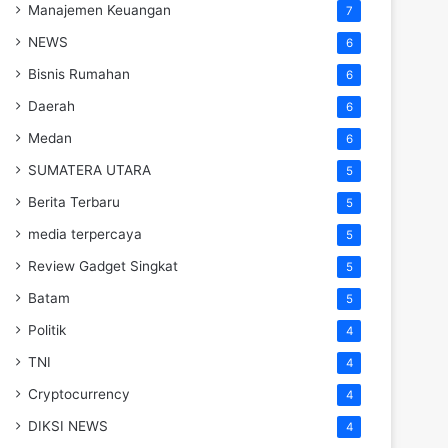
Manajemen Keuangan
7
NEWS
6
Bisnis Rumahan
6
Daerah
6
Medan
6
SUMATERA UTARA
5
Berita Terbaru
5
media terpercaya
5
Review Gadget Singkat
5
Batam
5
Politik
4
TNI
4
Cryptocurrency
4
DIKSI NEWS
4