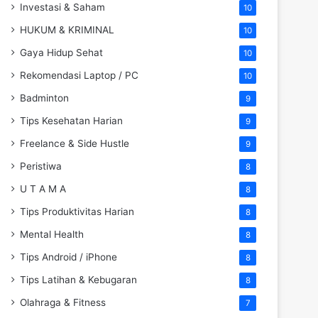
Investasi & Saham
10
HUKUM & KRIMINAL
10
Gaya Hidup Sehat
10
Rekomendasi Laptop / PC
10
Badminton
9
Tips Kesehatan Harian
9
Freelance & Side Hustle
9
Peristiwa
8
U T A M A
8
Tips Produktivitas Harian
8
Mental Health
8
Tips Android / iPhone
8
Tips Latihan & Kebugaran
8
Olahraga & Fitness
7