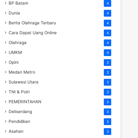
BP Batam
4
Dunia
4
Berita Olahraga Terbaru
4
Cara Dapat Uang Online
4
Olahraga
4
UMKM
4
Opini
3
Medan Metro
3
Sulawesi Utara
3
TNI & Polri
3
PEMERINTAHAN
3
Deliserdang
3
Pendidikan
3
Asahan
3