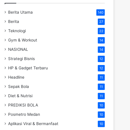
Berita Utama
140
Berita
27
Teknologi
22
Gym & Workout
14
NASIONAL
14
Strategi Bisnis
12
HP & Gadget Terbaru
12
Headline
11
Sepak Bola
11
Diet & Nutrisi
11
PREDIKSI BOLA
10
Posmetro Medan
10
Aplikasi Viral & Bermanfaat
10