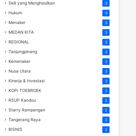
Skill yang Menghasilkan
3
Hukum
3
Menaker
3
MEDAN KITA
3
REGIONAL
3
Tanjungpinang
3
Kemenaker
3
Nusa Utara
3
Kinerja & Investasi
3
KOPI TOEBROEK
2
RSUP Kandou
2
Starry Rampengan
2
Tangerang Raya
2
BISNIS
2