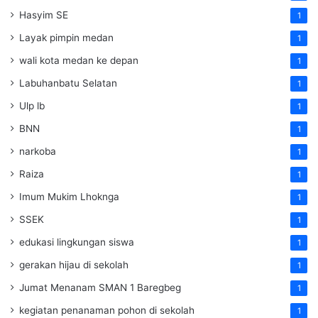
Hasyim SE
1
Layak pimpin medan
1
wali kota medan ke depan
1
Labuhanbatu Selatan
1
Ulp lb
1
BNN
1
narkoba
1
Raiza
1
Imum Mukim Lhoknga
1
SSEK
1
edukasi lingkungan siswa
1
gerakan hijau di sekolah
1
Jumat Menanam SMAN 1 Baregbeg
1
kegiatan penanaman pohon di sekolah
1