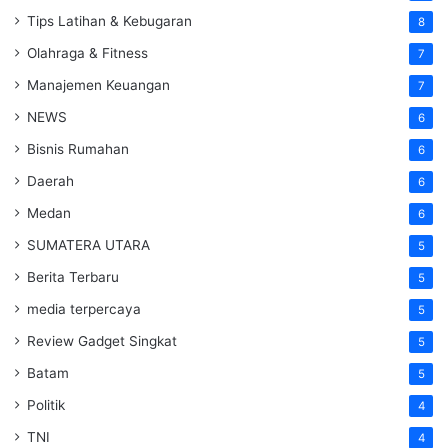
Tips Latihan & Kebugaran
8
Olahraga & Fitness
7
Manajemen Keuangan
7
NEWS
6
Bisnis Rumahan
6
Daerah
6
Medan
6
SUMATERA UTARA
5
Berita Terbaru
5
media terpercaya
5
Review Gadget Singkat
5
Batam
5
Politik
4
TNI
4