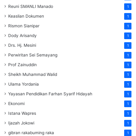
Reuni SMANLI Manado
1
Keaslian Dokumen
1
Rismon Sianipar
1
Dody Arisandy
1
Drs. Hj. Mesini
1
Perwiritan Sei Semayang
1
Prof Zainuddin
1
Sheikh Muhammad Walid
1
Ulama Yordania
1
Yayasan Pendidikan Farhan Syarif Hidayah
1
Ekonomi
1
Istana Wapres
1
Ijazah Jokowi
1
gibran rakabuming raka
1