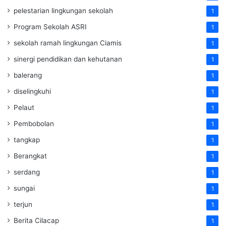
pelestarian lingkungan sekolah
1
Program Sekolah ASRI
1
sekolah ramah lingkungan Ciamis
1
sinergi pendidikan dan kehutanan
1
balerang
1
diselingkuhi
1
Pelaut
1
Pembobolan
1
tangkap
1
Berangkat
1
serdang
1
sungai
1
terjun
1
Berita Cilacap
1