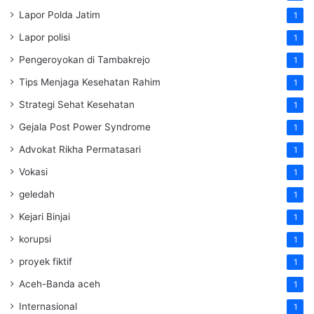
Lapor Polda Jatim
1
Lapor polisi
1
Pengeroyokan di Tambakrejo
1
Tips Menjaga Kesehatan Rahim
1
Strategi Sehat Kesehatan
1
Gejala Post Power Syndrome
1
Advokat Rikha Permatasari
1
Vokasi
1
geledah
1
Kejari Binjai
1
korupsi
1
proyek fiktif
1
Aceh-Banda aceh
1
Internasional
1