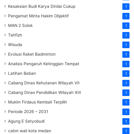
Kesaksian Budi Karya Dinilai Cukup
1
Pengamat Minta Hakim Objektif
1
MAN 2 Solok
1
Tahfizh
1
Wisuda
1
Evolusi Raket Badminton
1
Analisis Pengaruh Ketinggian Tempat
1
Latihan Beban
1
Cabang Dinas Kehutanan Wilayah VII
1
Cabang Dinas Pendidikan Wilayah XIII
1
Mukim Firdaus Kembali Terpilih
1
Periode 2026 – 2031
1
Agung E Setyobudi
1
calon wali kota medan
1