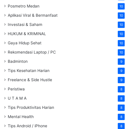
Posmetro Medan
10
Aplikasi Viral & Bermanfaat
10
Investasi & Saham
10
HUKUM & KRIMINAL
10
Gaya Hidup Sehat
10
Rekomendasi Laptop / PC
10
Badminton
9
Tips Kesehatan Harian
9
Freelance & Side Hustle
9
Peristiwa
8
U T A M A
8
Tips Produktivitas Harian
8
Mental Health
8
Tips Android / iPhone
8