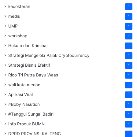
kedokteran
1
medis
1
UMP
1
workshop
1
Hukum dan Kriminal
1
Strategi Mengelola Pajak Cryptocurrency
1
Strategi Bisnis Efektif
1
Rico Tri Putra Bayu Waas
1
wali kota medan
1
Aplikasi Viral
1
#Boby Nasution
1
#Tanggul Sungai Badiri
1
Info Produk BUMN
1
DPRD PROVINSI KALTENG
1