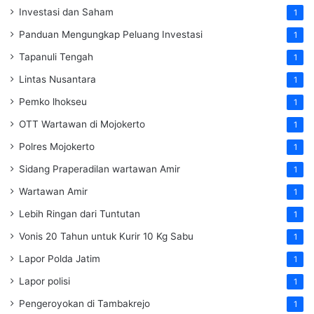
Investasi dan Saham
1
Panduan Mengungkap Peluang Investasi
1
Tapanuli Tengah
1
Lintas Nusantara
1
Pemko lhokseu
1
OTT Wartawan di Mojokerto
1
Polres Mojokerto
1
Sidang Praperadilan wartawan Amir
1
Wartawan Amir
1
Lebih Ringan dari Tuntutan
1
Vonis 20 Tahun untuk Kurir 10 Kg Sabu
1
Lapor Polda Jatim
1
Lapor polisi
1
Pengeroyokan di Tambakrejo
1