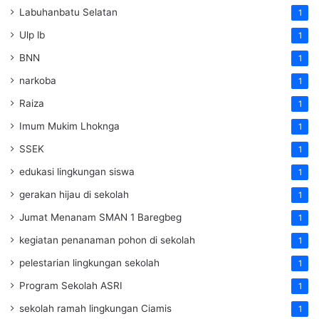
Labuhanbatu Selatan
1
Ulp lb
1
BNN
1
narkoba
1
Raiza
1
Imum Mukim Lhoknga
1
SSEK
1
edukasi lingkungan siswa
1
gerakan hijau di sekolah
1
Jumat Menanam SMAN 1 Baregbeg
1
kegiatan penanaman pohon di sekolah
1
pelestarian lingkungan sekolah
1
Program Sekolah ASRI
1
sekolah ramah lingkungan Ciamis
1