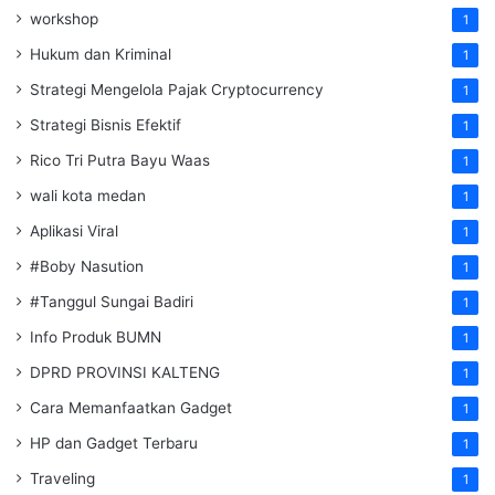
workshop
1
Hukum dan Kriminal
1
Strategi Mengelola Pajak Cryptocurrency
1
Strategi Bisnis Efektif
1
Rico Tri Putra Bayu Waas
1
wali kota medan
1
Aplikasi Viral
1
#Boby Nasution
1
#Tanggul Sungai Badiri
1
Info Produk BUMN
1
DPRD PROVINSI KALTENG
1
Cara Memanfaatkan Gadget
1
HP dan Gadget Terbaru
1
Traveling
1