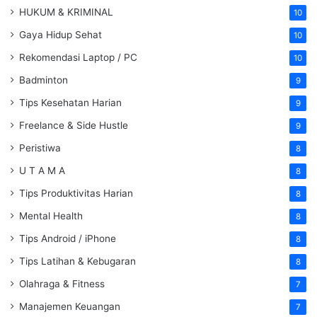
HUKUM & KRIMINAL
10
Gaya Hidup Sehat
10
Rekomendasi Laptop / PC
10
Badminton
9
Tips Kesehatan Harian
9
Freelance & Side Hustle
9
Peristiwa
8
U T A M A
8
Tips Produktivitas Harian
8
Mental Health
8
Tips Android / iPhone
8
Tips Latihan & Kebugaran
8
Olahraga & Fitness
7
Manajemen Keuangan
7