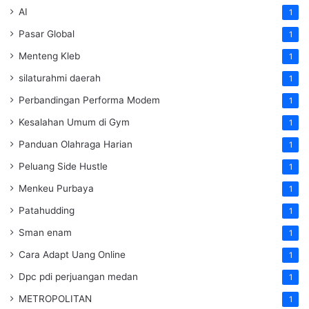
AI
1
Pasar Global
1
Menteng Kleb
1
silaturahmi daerah
1
Perbandingan Performa Modem
1
Kesalahan Umum di Gym
1
Panduan Olahraga Harian
1
Peluang Side Hustle
1
Menkeu Purbaya
1
Patahudding
1
Sman enam
1
Cara Adapt Uang Online
1
Dpc pdi perjuangan medan
1
METROPOLITAN
1