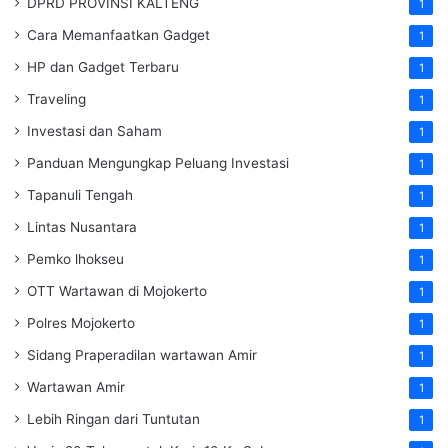
DPRD PROVINSI KALTENG
1
Cara Memanfaatkan Gadget
1
HP dan Gadget Terbaru
1
Traveling
1
Investasi dan Saham
1
Panduan Mengungkap Peluang Investasi
1
Tapanuli Tengah
1
Lintas Nusantara
1
Pemko lhokseu
1
OTT Wartawan di Mojokerto
1
Polres Mojokerto
1
Sidang Praperadilan wartawan Amir
1
Wartawan Amir
1
Lebih Ringan dari Tuntutan
1