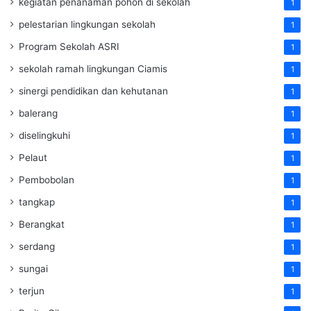
kegiatan penanaman pohon di sekolah
1
pelestarian lingkungan sekolah
1
Program Sekolah ASRI
1
sekolah ramah lingkungan Ciamis
1
sinergi pendidikan dan kehutanan
1
balerang
1
diselingkuhi
1
Pelaut
1
Pembobolan
1
tangkap
1
Berangkat
1
serdang
1
sungai
1
terjun
1