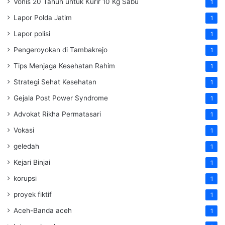
Vonis 20 Tahun untuk Kurir 10 Kg Sabu
1
Lapor Polda Jatim
1
Lapor polisi
1
Pengeroyokan di Tambakrejo
1
Tips Menjaga Kesehatan Rahim
1
Strategi Sehat Kesehatan
1
Gejala Post Power Syndrome
1
Advokat Rikha Permatasari
1
Vokasi
1
geledah
1
Kejari Binjai
1
korupsi
1
proyek fiktif
1
Aceh-Banda aceh
1