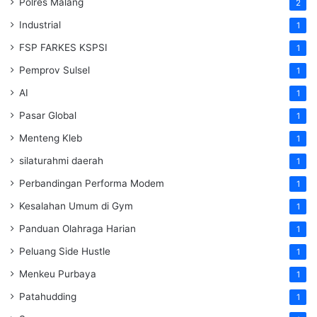
Polres Malang
2
Industrial
1
FSP FARKES KSPSI
1
Pemprov Sulsel
1
AI
1
Pasar Global
1
Menteng Kleb
1
silaturahmi daerah
1
Perbandingan Performa Modem
1
Kesalahan Umum di Gym
1
Panduan Olahraga Harian
1
Peluang Side Hustle
1
Menkeu Purbaya
1
Patahudding
1