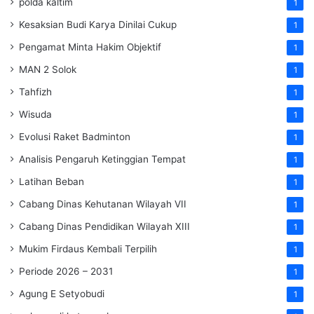
polda kaltim
1
Kesaksian Budi Karya Dinilai Cukup
1
Pengamat Minta Hakim Objektif
1
MAN 2 Solok
1
Tahfizh
1
Wisuda
1
Evolusi Raket Badminton
1
Analisis Pengaruh Ketinggian Tempat
1
Latihan Beban
1
Cabang Dinas Kehutanan Wilayah VII
1
Cabang Dinas Pendidikan Wilayah XIII
1
Mukim Firdaus Kembali Terpilih
1
Periode 2026 – 2031
1
Agung E Setyobudi
1