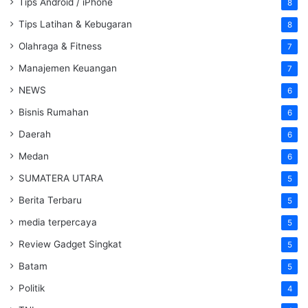
Tips Android / iPhone
8
Tips Latihan & Kebugaran
8
Olahraga & Fitness
7
Manajemen Keuangan
7
NEWS
6
Bisnis Rumahan
6
Daerah
6
Medan
6
SUMATERA UTARA
5
Berita Terbaru
5
media terpercaya
5
Review Gadget Singkat
5
Batam
5
Politik
4