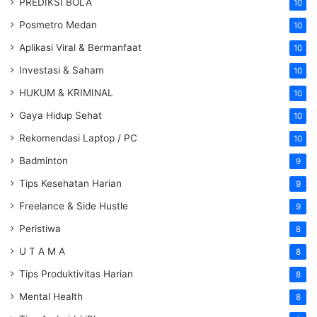
PREDIKSI BOLA
10
Posmetro Medan
10
Aplikasi Viral & Bermanfaat
10
Investasi & Saham
10
HUKUM & KRIMINAL
10
Gaya Hidup Sehat
10
Rekomendasi Laptop / PC
10
Badminton
9
Tips Kesehatan Harian
9
Freelance & Side Hustle
9
Peristiwa
8
U T A M A
8
Tips Produktivitas Harian
8
Mental Health
8