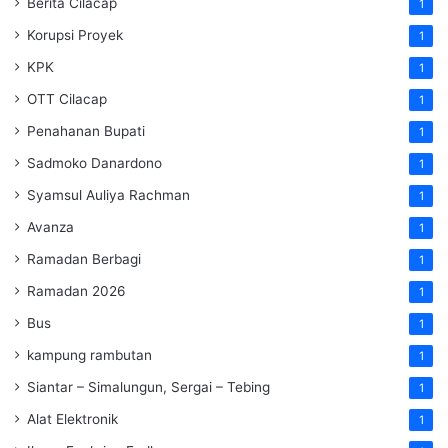
Berita Cilacap
1
Korupsi Proyek
1
KPK
1
OTT Cilacap
1
Penahanan Bupati
1
Sadmoko Danardono
1
Syamsul Auliya Rachman
1
Avanza
1
Ramadan Berbagi
1
Ramadan 2026
1
Bus
1
kampung rambutan
1
Siantar – Simalungun, Sergai – Tebing
1
Alat Elektronik
1