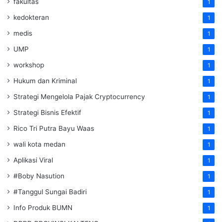
fakultas
1
kedokteran
1
medis
1
UMP
1
workshop
1
Hukum dan Kriminal
1
Strategi Mengelola Pajak Cryptocurrency
1
Strategi Bisnis Efektif
1
Rico Tri Putra Bayu Waas
1
wali kota medan
1
Aplikasi Viral
1
#Boby Nasution
1
#Tanggul Sungai Badiri
1
Info Produk BUMN
1