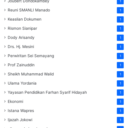
Joubert Dondokambey
1
Reuni SMANLI Manado
1
Keaslian Dokumen
1
Rismon Sianipar
1
Dody Arisandy
1
Drs. Hj. Mesini
1
Perwiritan Sei Semayang
1
Prof Zainuddin
1
Sheikh Muhammad Walid
1
Ulama Yordania
1
Yayasan Pendidikan Farhan Syarif Hidayah
1
Ekonomi
1
Istana Wapres
1
Ijazah Jokowi
1