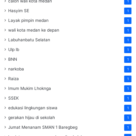
calon wali kota medan
1
Hasyim SE
1
Layak pimpin medan
1
wali kota medan ke depan
1
Labuhanbatu Selatan
1
Ulp lb
1
BNN
1
narkoba
1
Raiza
1
Imum Mukim Lhoknga
1
SSEK
1
edukasi lingkungan siswa
1
gerakan hijau di sekolah
1
Jumat Menanam SMAN 1 Baregbeg
1