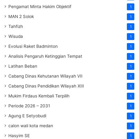
Pengamat Minta Hakim Objektif
1
MAN 2 Solok
1
Tahfizh
1
Wisuda
1
Evolusi Raket Badminton
1
Analisis Pengaruh Ketinggian Tempat
1
Latihan Beban
1
Cabang Dinas Kehutanan Wilayah VII
1
Cabang Dinas Pendidikan Wilayah XIII
1
Mukim Firdaus Kembali Terpilih
1
Periode 2026 – 2031
1
Agung E Setyobudi
1
calon wali kota medan
1
Hasyim SE
1