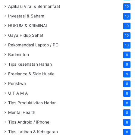
Aplikasi Viral & Bermanfaat
10
Investasi & Saham
10
HUKUM & KRIMINAL
10
Gaya Hidup Sehat
10
Rekomendasi Laptop / PC
10
Badminton
9
Tips Kesehatan Harian
9
Freelance & Side Hustle
9
Peristiwa
8
U T A M A
8
Tips Produktivitas Harian
8
Mental Health
8
Tips Android / iPhone
8
Tips Latihan & Kebugaran
8