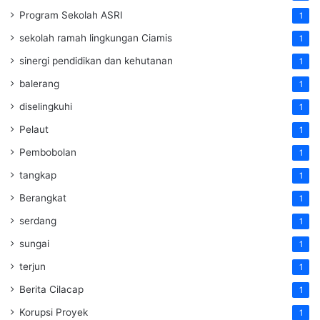
Program Sekolah ASRI
1
sekolah ramah lingkungan Ciamis
1
sinergi pendidikan dan kehutanan
1
balerang
1
diselingkuhi
1
Pelaut
1
Pembobolan
1
tangkap
1
Berangkat
1
serdang
1
sungai
1
terjun
1
Berita Cilacap
1
Korupsi Proyek
1