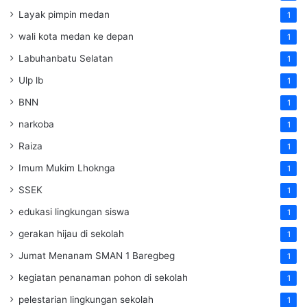
Layak pimpin medan
1
wali kota medan ke depan
1
Labuhanbatu Selatan
1
Ulp lb
1
BNN
1
narkoba
1
Raiza
1
Imum Mukim Lhoknga
1
SSEK
1
edukasi lingkungan siswa
1
gerakan hijau di sekolah
1
Jumat Menanam SMAN 1 Baregbeg
1
kegiatan penanaman pohon di sekolah
1
pelestarian lingkungan sekolah
1