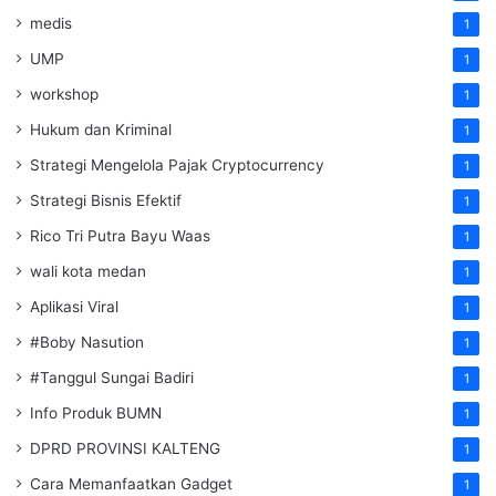
medis
1
UMP
1
workshop
1
Hukum dan Kriminal
1
Strategi Mengelola Pajak Cryptocurrency
1
Strategi Bisnis Efektif
1
Rico Tri Putra Bayu Waas
1
wali kota medan
1
Aplikasi Viral
1
#Boby Nasution
1
#Tanggul Sungai Badiri
1
Info Produk BUMN
1
DPRD PROVINSI KALTENG
1
Cara Memanfaatkan Gadget
1