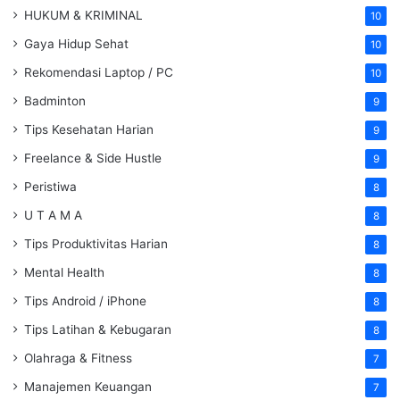
HUKUM & KRIMINAL
10
Gaya Hidup Sehat
10
Rekomendasi Laptop / PC
10
Badminton
9
Tips Kesehatan Harian
9
Freelance & Side Hustle
9
Peristiwa
8
U T A M A
8
Tips Produktivitas Harian
8
Mental Health
8
Tips Android / iPhone
8
Tips Latihan & Kebugaran
8
Olahraga & Fitness
7
Manajemen Keuangan
7