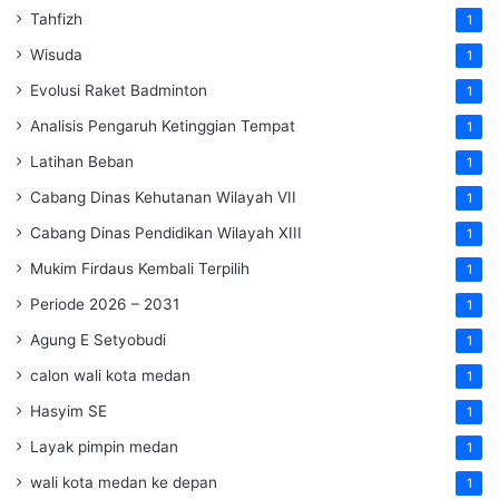
Tahfizh
1
Wisuda
1
Evolusi Raket Badminton
1
Analisis Pengaruh Ketinggian Tempat
1
Latihan Beban
1
Cabang Dinas Kehutanan Wilayah VII
1
Cabang Dinas Pendidikan Wilayah XIII
1
Mukim Firdaus Kembali Terpilih
1
Periode 2026 – 2031
1
Agung E Setyobudi
1
calon wali kota medan
1
Hasyim SE
1
Layak pimpin medan
1
wali kota medan ke depan
1