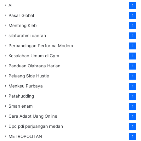
AI
1
Pasar Global
1
Menteng Kleb
1
silaturahmi daerah
1
Perbandingan Performa Modem
1
Kesalahan Umum di Gym
1
Panduan Olahraga Harian
1
Peluang Side Hustle
1
Menkeu Purbaya
1
Patahudding
1
Sman enam
1
Cara Adapt Uang Online
1
Dpc pdi perjuangan medan
1
METROPOLITAN
1