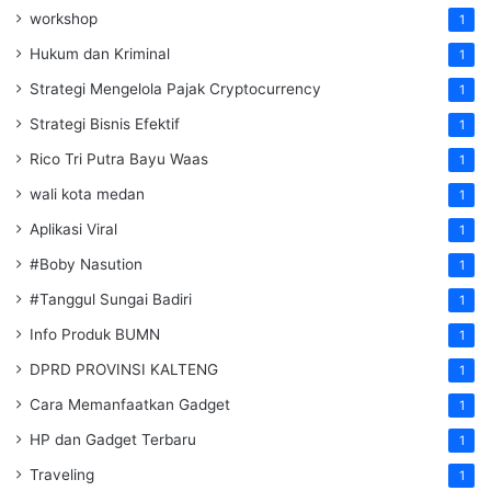
workshop
1
Hukum dan Kriminal
1
Strategi Mengelola Pajak Cryptocurrency
1
Strategi Bisnis Efektif
1
Rico Tri Putra Bayu Waas
1
wali kota medan
1
Aplikasi Viral
1
#Boby Nasution
1
#Tanggul Sungai Badiri
1
Info Produk BUMN
1
DPRD PROVINSI KALTENG
1
Cara Memanfaatkan Gadget
1
HP dan Gadget Terbaru
1
Traveling
1