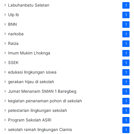
Labuhanbatu Selatan
1
Ulp lb
1
BNN
1
narkoba
1
Raiza
1
Imum Mukim Lhoknga
1
SSEK
1
edukasi lingkungan siswa
1
gerakan hijau di sekolah
1
Jumat Menanam SMAN 1 Baregbeg
1
kegiatan penanaman pohon di sekolah
1
pelestarian lingkungan sekolah
1
Program Sekolah ASRI
1
sekolah ramah lingkungan Ciamis
1