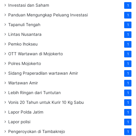
Investasi dan Saham
1
Panduan Mengungkap Peluang Investasi
1
Tapanuli Tengah
1
Lintas Nusantara
1
Pemko lhokseu
1
OTT Wartawan di Mojokerto
1
Polres Mojokerto
1
Sidang Praperadilan wartawan Amir
1
Wartawan Amir
1
Lebih Ringan dari Tuntutan
1
Vonis 20 Tahun untuk Kurir 10 Kg Sabu
1
Lapor Polda Jatim
1
Lapor polisi
1
Pengeroyokan di Tambakrejo
1