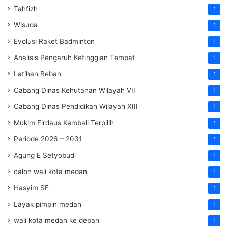
Tahfizh
1
Wisuda
1
Evolusi Raket Badminton
1
Analisis Pengaruh Ketinggian Tempat
1
Latihan Beban
1
Cabang Dinas Kehutanan Wilayah VII
1
Cabang Dinas Pendidikan Wilayah XIII
1
Mukim Firdaus Kembali Terpilih
1
Periode 2026 – 2031
1
Agung E Setyobudi
1
calon wali kota medan
1
Hasyim SE
1
Layak pimpin medan
1
wali kota medan ke depan
1