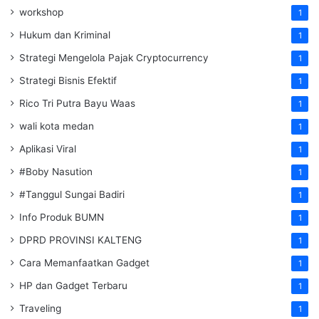
workshop
1
Hukum dan Kriminal
1
Strategi Mengelola Pajak Cryptocurrency
1
Strategi Bisnis Efektif
1
Rico Tri Putra Bayu Waas
1
wali kota medan
1
Aplikasi Viral
1
#Boby Nasution
1
#Tanggul Sungai Badiri
1
Info Produk BUMN
1
DPRD PROVINSI KALTENG
1
Cara Memanfaatkan Gadget
1
HP dan Gadget Terbaru
1
Traveling
1