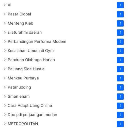
AI
1
Pasar Global
1
Menteng Kleb
1
silaturahmi daerah
1
Perbandingan Performa Modem
1
Kesalahan Umum di Gym
1
Panduan Olahraga Harian
1
Peluang Side Hustle
1
Menkeu Purbaya
1
Patahudding
1
Sman enam
1
Cara Adapt Uang Online
1
Dpc pdi perjuangan medan
1
METROPOLITAN
1