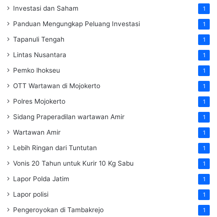
Investasi dan Saham
1
Panduan Mengungkap Peluang Investasi
1
Tapanuli Tengah
1
Lintas Nusantara
1
Pemko lhokseu
1
OTT Wartawan di Mojokerto
1
Polres Mojokerto
1
Sidang Praperadilan wartawan Amir
1
Wartawan Amir
1
Lebih Ringan dari Tuntutan
1
Vonis 20 Tahun untuk Kurir 10 Kg Sabu
1
Lapor Polda Jatim
1
Lapor polisi
1
Pengeroyokan di Tambakrejo
1