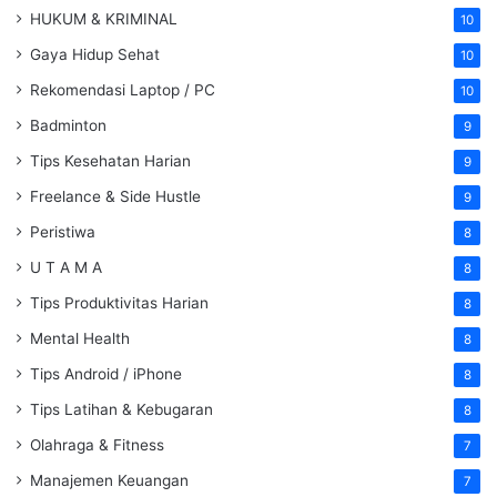
HUKUM & KRIMINAL
10
Gaya Hidup Sehat
10
Rekomendasi Laptop / PC
10
Badminton
9
Tips Kesehatan Harian
9
Freelance & Side Hustle
9
Peristiwa
8
U T A M A
8
Tips Produktivitas Harian
8
Mental Health
8
Tips Android / iPhone
8
Tips Latihan & Kebugaran
8
Olahraga & Fitness
7
Manajemen Keuangan
7