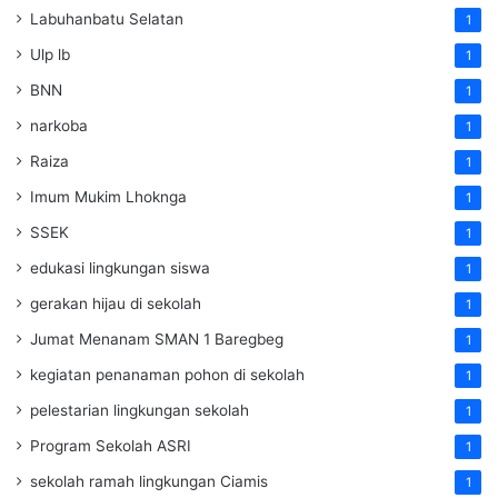
Labuhanbatu Selatan
1
Ulp lb
1
BNN
1
narkoba
1
Raiza
1
Imum Mukim Lhoknga
1
SSEK
1
edukasi lingkungan siswa
1
gerakan hijau di sekolah
1
Jumat Menanam SMAN 1 Baregbeg
1
kegiatan penanaman pohon di sekolah
1
pelestarian lingkungan sekolah
1
Program Sekolah ASRI
1
sekolah ramah lingkungan Ciamis
1