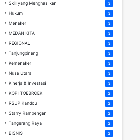
Skill yang Menghasilkan
3
Hukum
3
Menaker
3
MEDAN KITA
3
REGIONAL
3
Tanjungpinang
3
Kemenaker
3
Nusa Utara
3
Kinerja & Investasi
3
KOPI TOEBROEK
2
RSUP Kandou
2
Starry Rampengan
2
Tangerang Raya
2
BISNIS
2