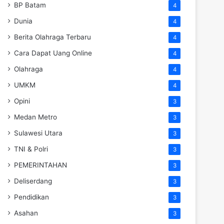
BP Batam
4
Dunia
4
Berita Olahraga Terbaru
4
Cara Dapat Uang Online
4
Olahraga
4
UMKM
4
Opini
3
Medan Metro
3
Sulawesi Utara
3
TNI & Polri
3
PEMERINTAHAN
3
Deliserdang
3
Pendidikan
3
Asahan
3