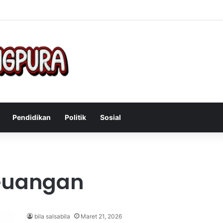
 Mengatasi Gejala Post Power Syndrome Setelah Pensiun Kerja
Pendidikan
Politik
Sosial
euangan
bila salsabila
Maret 21, 2026