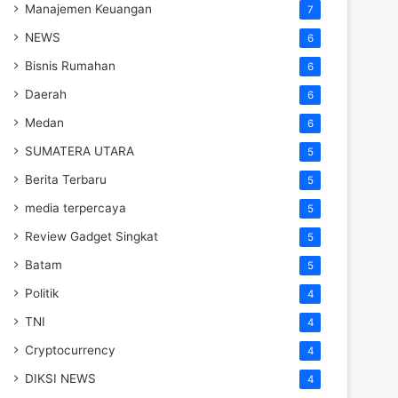
Manajemen Keuangan
7
NEWS
6
Bisnis Rumahan
6
Daerah
6
Medan
6
SUMATERA UTARA
5
Berita Terbaru
5
media terpercaya
5
Review Gadget Singkat
5
Batam
5
Politik
4
TNI
4
Cryptocurrency
4
DIKSI NEWS
4