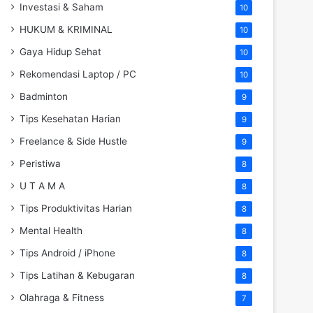
Investasi & Saham
10
HUKUM & KRIMINAL
10
Gaya Hidup Sehat
10
Rekomendasi Laptop / PC
10
Badminton
9
Tips Kesehatan Harian
9
Freelance & Side Hustle
9
Peristiwa
8
U T A M A
8
Tips Produktivitas Harian
8
Mental Health
8
Tips Android / iPhone
8
Tips Latihan & Kebugaran
8
Olahraga & Fitness
7