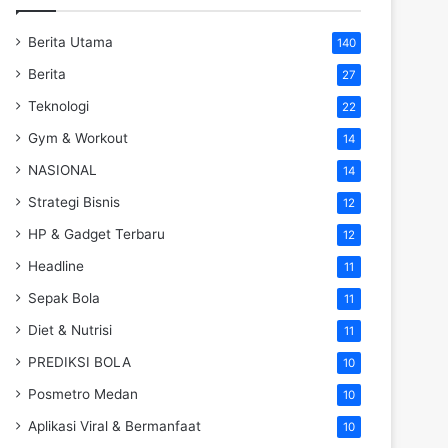
Berita Utama
140
Berita
27
Teknologi
22
Gym & Workout
14
NASIONAL
14
Strategi Bisnis
12
HP & Gadget Terbaru
12
Headline
11
Sepak Bola
11
Diet & Nutrisi
11
PREDIKSI BOLA
10
Posmetro Medan
10
Aplikasi Viral & Bermanfaat
10