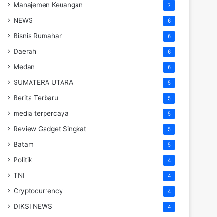
Manajemen Keuangan
7
NEWS
6
Bisnis Rumahan
6
Daerah
6
Medan
6
SUMATERA UTARA
5
Berita Terbaru
5
media terpercaya
5
Review Gadget Singkat
5
Batam
5
Politik
4
TNI
4
Cryptocurrency
4
DIKSI NEWS
4