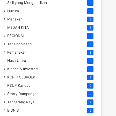
Skill yang Menghasilkan
3
Hukum
3
Menaker
3
MEDAN KITA
3
REGIONAL
3
Tanjungpinang
3
Kemenaker
3
Nusa Utara
3
Kinerja & Investasi
3
KOPI TOEBROEK
2
RSUP Kandou
2
Starry Rampengan
2
Tangerang Raya
2
BISNIS
2