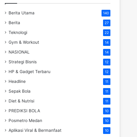
Berita Utama
140
Berita
27
Teknologi
22
Gym & Workout
14
NASIONAL
14
Strategi Bisnis
12
HP & Gadget Terbaru
12
Headline
11
Sepak Bola
11
Diet & Nutrisi
11
PREDIKSI BOLA
10
Posmetro Medan
10
Aplikasi Viral & Bermanfaat
10