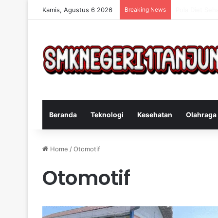
Kamis, Agustus 6 2026
Breaking News
Cara Efektif 
Beranda
Teknologi
Kesehatan
Olahraga
Home
/
Otomotif
Otomotif