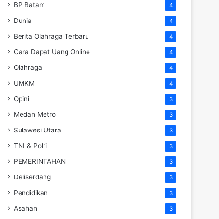
BP Batam
4
Dunia
4
Berita Olahraga Terbaru
4
Cara Dapat Uang Online
4
Olahraga
4
UMKM
4
Opini
3
Medan Metro
3
Sulawesi Utara
3
TNI & Polri
3
PEMERINTAHAN
3
Deliserdang
3
Pendidikan
3
Asahan
3