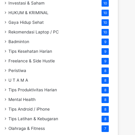
Investasi & Saham
10
HUKUM & KRIMINAL
10
Gaya Hidup Sehat
10
Rekomendasi Laptop / PC
10
Badminton
9
Tips Kesehatan Harian
9
Freelance & Side Hustle
9
Peristiwa
8
U T A M A
8
Tips Produktivitas Harian
8
Mental Health
8
Tips Android / iPhone
8
Tips Latihan & Kebugaran
8
Olahraga & Fitness
7