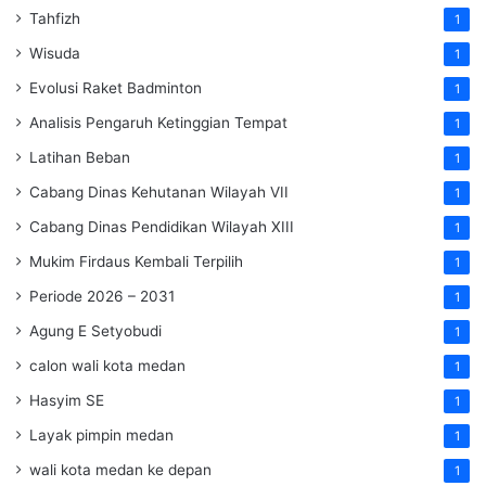
Tahfizh
1
Wisuda
1
Evolusi Raket Badminton
1
Analisis Pengaruh Ketinggian Tempat
1
Latihan Beban
1
Cabang Dinas Kehutanan Wilayah VII
1
Cabang Dinas Pendidikan Wilayah XIII
1
Mukim Firdaus Kembali Terpilih
1
Periode 2026 – 2031
1
Agung E Setyobudi
1
calon wali kota medan
1
Hasyim SE
1
Layak pimpin medan
1
wali kota medan ke depan
1