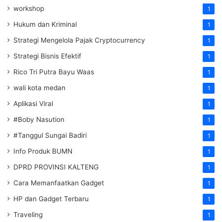
workshop
1
Hukum dan Kriminal
1
Strategi Mengelola Pajak Cryptocurrency
1
Strategi Bisnis Efektif
1
Rico Tri Putra Bayu Waas
1
wali kota medan
1
Aplikasi Viral
1
#Boby Nasution
1
#Tanggul Sungai Badiri
1
Info Produk BUMN
1
DPRD PROVINSI KALTENG
1
Cara Memanfaatkan Gadget
1
HP dan Gadget Terbaru
1
Traveling
1