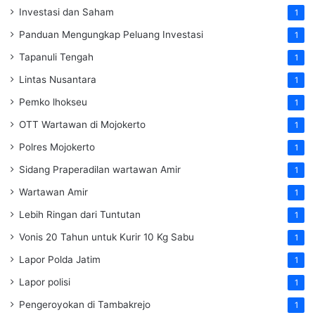
Investasi dan Saham
1
Panduan Mengungkap Peluang Investasi
1
Tapanuli Tengah
1
Lintas Nusantara
1
Pemko lhokseu
1
OTT Wartawan di Mojokerto
1
Polres Mojokerto
1
Sidang Praperadilan wartawan Amir
1
Wartawan Amir
1
Lebih Ringan dari Tuntutan
1
Vonis 20 Tahun untuk Kurir 10 Kg Sabu
1
Lapor Polda Jatim
1
Lapor polisi
1
Pengeroyokan di Tambakrejo
1