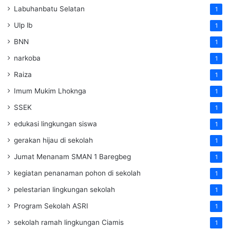
Labuhanbatu Selatan
1
Ulp lb
1
BNN
1
narkoba
1
Raiza
1
Imum Mukim Lhoknga
1
SSEK
1
edukasi lingkungan siswa
1
gerakan hijau di sekolah
1
Jumat Menanam SMAN 1 Baregbeg
1
kegiatan penanaman pohon di sekolah
1
pelestarian lingkungan sekolah
1
Program Sekolah ASRI
1
sekolah ramah lingkungan Ciamis
1