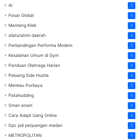
AI
1
Pasar Global
1
Menteng Kleb
1
silaturahmi daerah
1
Perbandingan Performa Modem
1
Kesalahan Umum di Gym
1
Panduan Olahraga Harian
1
Peluang Side Hustle
1
Menkeu Purbaya
1
Patahudding
1
Sman enam
1
Cara Adapt Uang Online
1
Dpc pdi perjuangan medan
1
METROPOLITAN
1