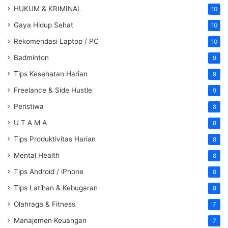
HUKUM & KRIMINAL
10
Gaya Hidup Sehat
10
Rekomendasi Laptop / PC
10
Badminton
9
Tips Kesehatan Harian
9
Freelance & Side Hustle
9
Peristiwa
8
U T A M A
8
Tips Produktivitas Harian
8
Mental Health
8
Tips Android / iPhone
8
Tips Latihan & Kebugaran
8
Olahraga & Fitness
7
Manajemen Keuangan
7