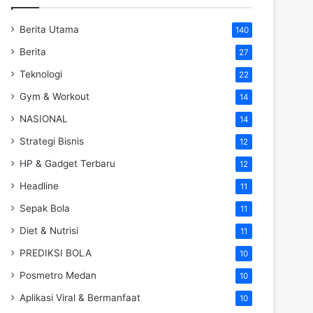
Berita Utama
140
Berita
27
Teknologi
22
Gym & Workout
14
NASIONAL
14
Strategi Bisnis
12
HP & Gadget Terbaru
12
Headline
11
Sepak Bola
11
Diet & Nutrisi
11
PREDIKSI BOLA
10
Posmetro Medan
10
Aplikasi Viral & Bermanfaat
10