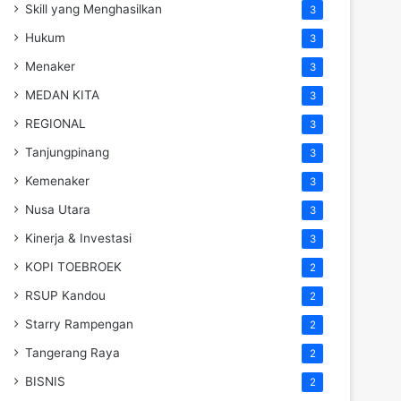
Skill yang Menghasilkan
3
Hukum
3
Menaker
3
MEDAN KITA
3
REGIONAL
3
Tanjungpinang
3
Kemenaker
3
Nusa Utara
3
Kinerja & Investasi
3
KOPI TOEBROEK
2
RSUP Kandou
2
Starry Rampengan
2
Tangerang Raya
2
BISNIS
2