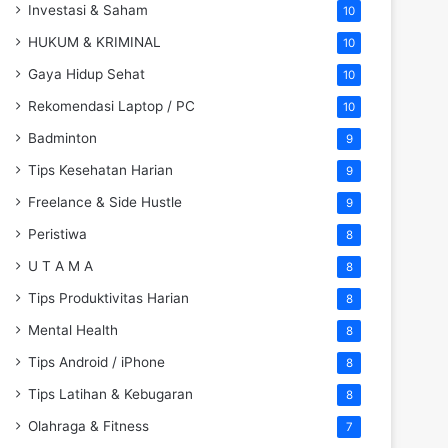
Investasi & Saham
10
HUKUM & KRIMINAL
10
Gaya Hidup Sehat
10
Rekomendasi Laptop / PC
10
Badminton
9
Tips Kesehatan Harian
9
Freelance & Side Hustle
9
Peristiwa
8
U T A M A
8
Tips Produktivitas Harian
8
Mental Health
8
Tips Android / iPhone
8
Tips Latihan & Kebugaran
8
Olahraga & Fitness
7