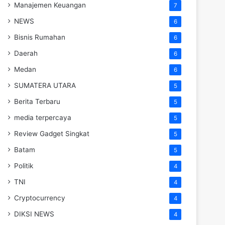
Manajemen Keuangan
7
NEWS
6
Bisnis Rumahan
6
Daerah
6
Medan
6
SUMATERA UTARA
5
Berita Terbaru
5
media terpercaya
5
Review Gadget Singkat
5
Batam
5
Politik
4
TNI
4
Cryptocurrency
4
DIKSI NEWS
4