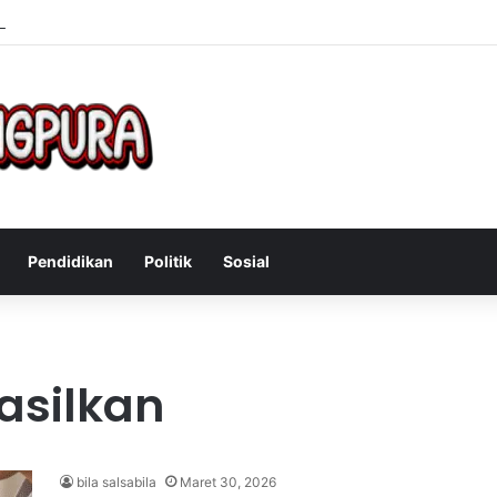
Mengatasi Gejala Post Power Syndrome Setelah Pensiun Kerja
Pendidikan
Politik
Sosial
asilkan
bila salsabila
Maret 30, 2026