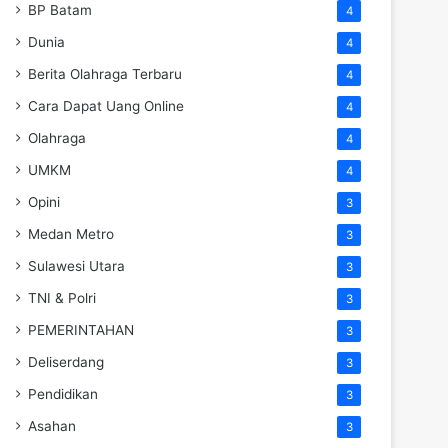
BP Batam
4
Dunia
4
Berita Olahraga Terbaru
4
Cara Dapat Uang Online
4
Olahraga
4
UMKM
4
Opini
3
Medan Metro
3
Sulawesi Utara
3
TNI & Polri
3
PEMERINTAHAN
3
Deliserdang
3
Pendidikan
3
Asahan
3