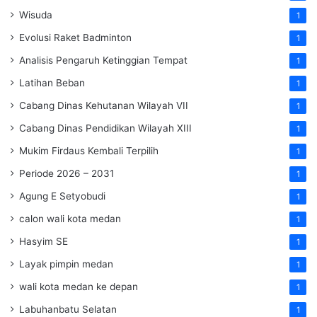
Wisuda
1
Evolusi Raket Badminton
1
Analisis Pengaruh Ketinggian Tempat
1
Latihan Beban
1
Cabang Dinas Kehutanan Wilayah VII
1
Cabang Dinas Pendidikan Wilayah XIII
1
Mukim Firdaus Kembali Terpilih
1
Periode 2026 – 2031
1
Agung E Setyobudi
1
calon wali kota medan
1
Hasyim SE
1
Layak pimpin medan
1
wali kota medan ke depan
1
Labuhanbatu Selatan
1