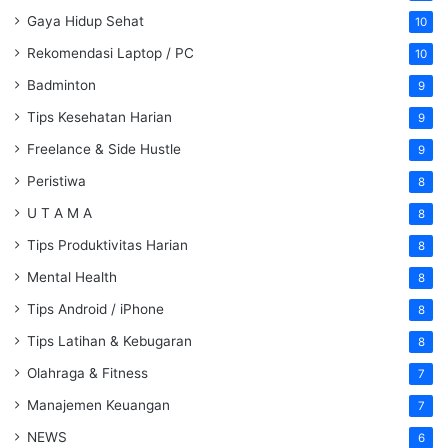
Gaya Hidup Sehat
10
Rekomendasi Laptop / PC
10
Badminton
9
Tips Kesehatan Harian
9
Freelance & Side Hustle
9
Peristiwa
8
U T A M A
8
Tips Produktivitas Harian
8
Mental Health
8
Tips Android / iPhone
8
Tips Latihan & Kebugaran
8
Olahraga & Fitness
7
Manajemen Keuangan
7
NEWS
6