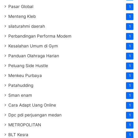
Pasar Global
1
Menteng Kleb
1
silaturahmi daerah
1
Perbandingan Performa Modem
1
Kesalahan Umum di Gym
1
Panduan Olahraga Harian
1
Peluang Side Hustle
1
Menkeu Purbaya
1
Patahudding
1
Sman enam
1
Cara Adapt Uang Online
1
Dpc pdi perjuangan medan
1
METROPOLITAN
1
BLT Kesra
1