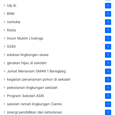
Ulp lb
1
BNN
1
narkoba
1
Raiza
1
Imum Mukim Lhoknga
1
SSEK
1
edukasi lingkungan siswa
1
gerakan hijau di sekolah
1
Jumat Menanam SMAN 1 Baregbeg
1
kegiatan penanaman pohon di sekolah
1
pelestarian lingkungan sekolah
1
Program Sekolah ASRI
1
sekolah ramah lingkungan Ciamis
1
sinergi pendidikan dan kehutanan
1