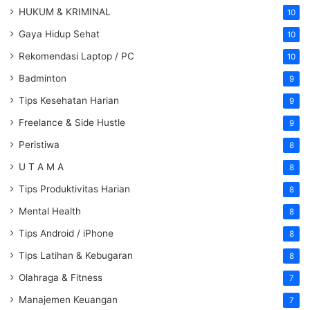
HUKUM & KRIMINAL
10
Gaya Hidup Sehat
10
Rekomendasi Laptop / PC
10
Badminton
9
Tips Kesehatan Harian
9
Freelance & Side Hustle
9
Peristiwa
8
U T A M A
8
Tips Produktivitas Harian
8
Mental Health
8
Tips Android / iPhone
8
Tips Latihan & Kebugaran
8
Olahraga & Fitness
7
Manajemen Keuangan
7