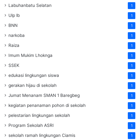
Labuhanbatu Selatan
1
Ulp lb
1
BNN
1
narkoba
1
Raiza
1
Imum Mukim Lhoknga
1
SSEK
1
edukasi lingkungan siswa
1
gerakan hijau di sekolah
1
Jumat Menanam SMAN 1 Baregbeg
1
kegiatan penanaman pohon di sekolah
1
pelestarian lingkungan sekolah
1
Program Sekolah ASRI
1
sekolah ramah lingkungan Ciamis
1