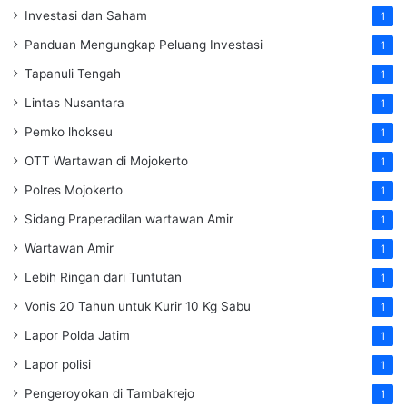
Investasi dan Saham
1
Panduan Mengungkap Peluang Investasi
1
Tapanuli Tengah
1
Lintas Nusantara
1
Pemko lhokseu
1
OTT Wartawan di Mojokerto
1
Polres Mojokerto
1
Sidang Praperadilan wartawan Amir
1
Wartawan Amir
1
Lebih Ringan dari Tuntutan
1
Vonis 20 Tahun untuk Kurir 10 Kg Sabu
1
Lapor Polda Jatim
1
Lapor polisi
1
Pengeroyokan di Tambakrejo
1