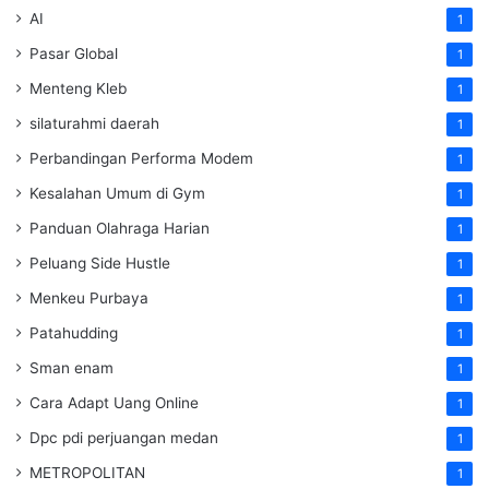
AI
1
Pasar Global
1
Menteng Kleb
1
silaturahmi daerah
1
Perbandingan Performa Modem
1
Kesalahan Umum di Gym
1
Panduan Olahraga Harian
1
Peluang Side Hustle
1
Menkeu Purbaya
1
Patahudding
1
Sman enam
1
Cara Adapt Uang Online
1
Dpc pdi perjuangan medan
1
METROPOLITAN
1