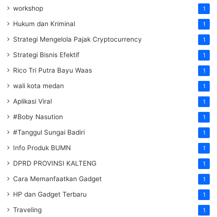
workshop
1
Hukum dan Kriminal
1
Strategi Mengelola Pajak Cryptocurrency
1
Strategi Bisnis Efektif
1
Rico Tri Putra Bayu Waas
1
wali kota medan
1
Aplikasi Viral
1
#Boby Nasution
1
#Tanggul Sungai Badiri
1
Info Produk BUMN
1
DPRD PROVINSI KALTENG
1
Cara Memanfaatkan Gadget
1
HP dan Gadget Terbaru
1
Traveling
1