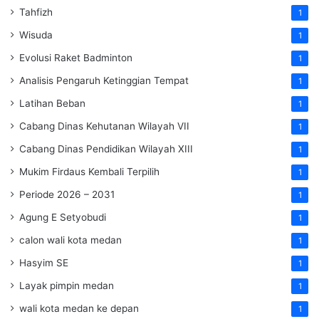
Tahfizh
1
Wisuda
1
Evolusi Raket Badminton
1
Analisis Pengaruh Ketinggian Tempat
1
Latihan Beban
1
Cabang Dinas Kehutanan Wilayah VII
1
Cabang Dinas Pendidikan Wilayah XIII
1
Mukim Firdaus Kembali Terpilih
1
Periode 2026 – 2031
1
Agung E Setyobudi
1
calon wali kota medan
1
Hasyim SE
1
Layak pimpin medan
1
wali kota medan ke depan
1