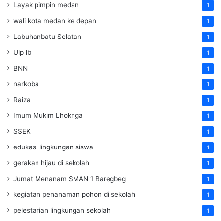
Layak pimpin medan
1
wali kota medan ke depan
1
Labuhanbatu Selatan
1
Ulp lb
1
BNN
1
narkoba
1
Raiza
1
Imum Mukim Lhoknga
1
SSEK
1
edukasi lingkungan siswa
1
gerakan hijau di sekolah
1
Jumat Menanam SMAN 1 Baregbeg
1
kegiatan penanaman pohon di sekolah
1
pelestarian lingkungan sekolah
1