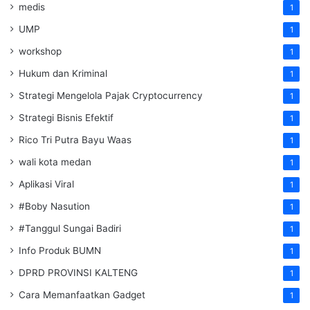
medis
1
UMP
1
workshop
1
Hukum dan Kriminal
1
Strategi Mengelola Pajak Cryptocurrency
1
Strategi Bisnis Efektif
1
Rico Tri Putra Bayu Waas
1
wali kota medan
1
Aplikasi Viral
1
#Boby Nasution
1
#Tanggul Sungai Badiri
1
Info Produk BUMN
1
DPRD PROVINSI KALTENG
1
Cara Memanfaatkan Gadget
1