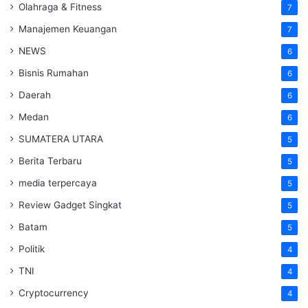
Olahraga & Fitness
7
Manajemen Keuangan
7
NEWS
6
Bisnis Rumahan
6
Daerah
6
Medan
6
SUMATERA UTARA
5
Berita Terbaru
5
media terpercaya
5
Review Gadget Singkat
5
Batam
5
Politik
4
TNI
4
Cryptocurrency
4