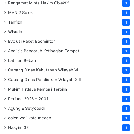
Pengamat Minta Hakim Objektif
1
MAN 2 Solok
1
Tahfizh
1
Wisuda
1
Evolusi Raket Badminton
1
Analisis Pengaruh Ketinggian Tempat
1
Latihan Beban
1
Cabang Dinas Kehutanan Wilayah VII
1
Cabang Dinas Pendidikan Wilayah XIII
1
Mukim Firdaus Kembali Terpilih
1
Periode 2026 – 2031
1
Agung E Setyobudi
1
calon wali kota medan
1
Hasyim SE
1