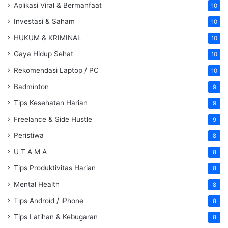
Aplikasi Viral & Bermanfaat
10
Investasi & Saham
10
HUKUM & KRIMINAL
10
Gaya Hidup Sehat
10
Rekomendasi Laptop / PC
10
Badminton
9
Tips Kesehatan Harian
9
Freelance & Side Hustle
9
Peristiwa
8
U T A M A
8
Tips Produktivitas Harian
8
Mental Health
8
Tips Android / iPhone
8
Tips Latihan & Kebugaran
8