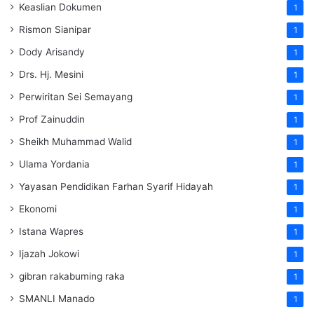
Keaslian Dokumen
1
Rismon Sianipar
1
Dody Arisandy
1
Drs. Hj. Mesini
1
Perwiritan Sei Semayang
1
Prof Zainuddin
1
Sheikh Muhammad Walid
1
Ulama Yordania
1
Yayasan Pendidikan Farhan Syarif Hidayah
1
Ekonomi
1
Istana Wapres
1
Ijazah Jokowi
1
gibran rakabuming raka
1
SMANLI Manado
1