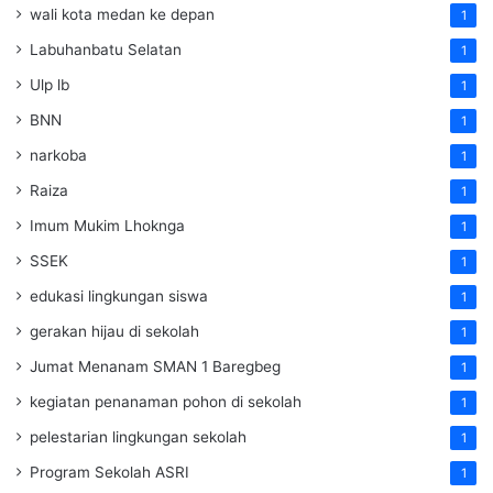
wali kota medan ke depan
1
Labuhanbatu Selatan
1
Ulp lb
1
BNN
1
narkoba
1
Raiza
1
Imum Mukim Lhoknga
1
SSEK
1
edukasi lingkungan siswa
1
gerakan hijau di sekolah
1
Jumat Menanam SMAN 1 Baregbeg
1
kegiatan penanaman pohon di sekolah
1
pelestarian lingkungan sekolah
1
Program Sekolah ASRI
1