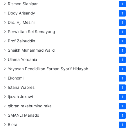
Rismon Sianipar
1
Dody Arisandy
1
Drs. Hj. Mesini
1
Perwiritan Sei Semayang
1
Prof Zainuddin
1
Sheikh Muhammad Walid
1
Ulama Yordania
1
Yayasan Pendidikan Farhan Syarif Hidayah
1
Ekonomi
1
Istana Wapres
1
Ijazah Jokowi
1
gibran rakabuming raka
1
SMANLI Manado
1
Blora
1