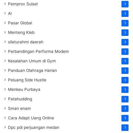
Pemprov Sulsel
1
AI
1
Pasar Global
1
Menteng Kleb
1
silaturahmi daerah
1
Perbandingan Performa Modem
1
Kesalahan Umum di Gym
1
Panduan Olahraga Harian
1
Peluang Side Hustle
1
Menkeu Purbaya
1
Patahudding
1
Sman enam
1
Cara Adapt Uang Online
1
Dpc pdi perjuangan medan
1