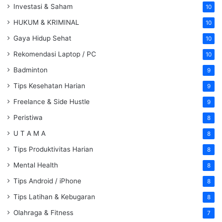
Investasi & Saham
10
HUKUM & KRIMINAL
10
Gaya Hidup Sehat
10
Rekomendasi Laptop / PC
10
Badminton
9
Tips Kesehatan Harian
9
Freelance & Side Hustle
9
Peristiwa
8
U T A M A
8
Tips Produktivitas Harian
8
Mental Health
8
Tips Android / iPhone
8
Tips Latihan & Kebugaran
8
Olahraga & Fitness
7