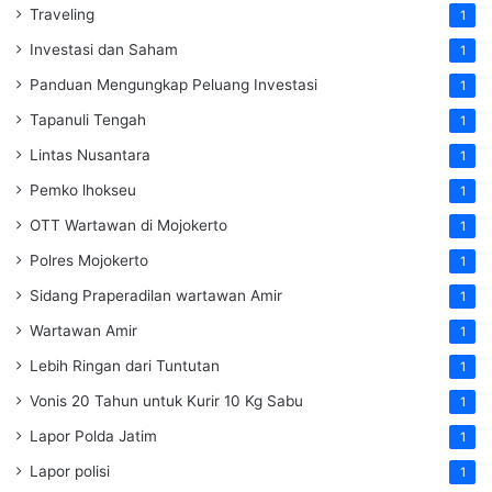
Traveling
1
Investasi dan Saham
1
Panduan Mengungkap Peluang Investasi
1
Tapanuli Tengah
1
Lintas Nusantara
1
Pemko lhokseu
1
OTT Wartawan di Mojokerto
1
Polres Mojokerto
1
Sidang Praperadilan wartawan Amir
1
Wartawan Amir
1
Lebih Ringan dari Tuntutan
1
Vonis 20 Tahun untuk Kurir 10 Kg Sabu
1
Lapor Polda Jatim
1
Lapor polisi
1