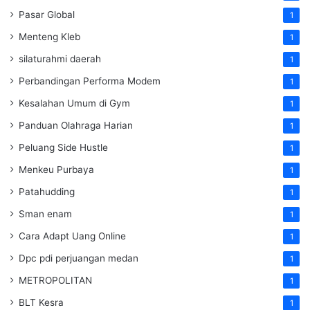
Pasar Global
1
Menteng Kleb
1
silaturahmi daerah
1
Perbandingan Performa Modem
1
Kesalahan Umum di Gym
1
Panduan Olahraga Harian
1
Peluang Side Hustle
1
Menkeu Purbaya
1
Patahudding
1
Sman enam
1
Cara Adapt Uang Online
1
Dpc pdi perjuangan medan
1
METROPOLITAN
1
BLT Kesra
1