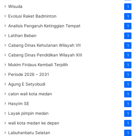
Wisuda
1
Evolusi Raket Badminton
1
Analisis Pengaruh Ketinggian Tempat
1
Latihan Beban
1
Cabang Dinas Kehutanan Wilayah VII
1
Cabang Dinas Pendidikan Wilayah XIII
1
Mukim Firdaus Kembali Terpilih
1
Periode 2026 – 2031
1
Agung E Setyobudi
1
calon wali kota medan
1
Hasyim SE
1
Layak pimpin medan
1
wali kota medan ke depan
1
Labuhanbatu Selatan
1