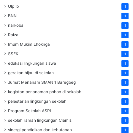
Ulp lb
1
BNN
1
narkoba
1
Raiza
1
Imum Mukim Lhoknga
1
SSEK
1
edukasi lingkungan siswa
1
gerakan hijau di sekolah
1
Jumat Menanam SMAN 1 Baregbeg
1
kegiatan penanaman pohon di sekolah
1
pelestarian lingkungan sekolah
1
Program Sekolah ASRI
1
sekolah ramah lingkungan Ciamis
1
sinergi pendidikan dan kehutanan
1