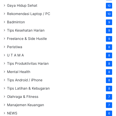
Gaya Hidup Sehat
10
Rekomendasi Laptop / PC
10
Badminton
9
Tips Kesehatan Harian
9
Freelance & Side Hustle
9
Peristiwa
8
U T A M A
8
Tips Produktivitas Harian
8
Mental Health
8
Tips Android / iPhone
8
Tips Latihan & Kebugaran
8
Olahraga & Fitness
7
Manajemen Keuangan
7
NEWS
6