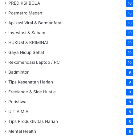
PREDIKSI BOLA
10
Posmetro Medan
10
Aplikasi Viral & Bermanfaat
10
Investasi & Saham
10
HUKUM & KRIMINAL
10
Gaya Hidup Sehat
10
Rekomendasi Laptop / PC
10
Badminton
9
Tips Kesehatan Harian
9
Freelance & Side Hustle
9
Peristiwa
8
U T A M A
8
Tips Produktivitas Harian
8
Mental Health
8