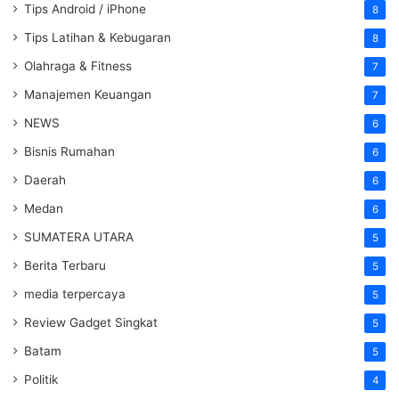
Tips Android / iPhone
8
Tips Latihan & Kebugaran
8
Olahraga & Fitness
7
Manajemen Keuangan
7
NEWS
6
Bisnis Rumahan
6
Daerah
6
Medan
6
SUMATERA UTARA
5
Berita Terbaru
5
media terpercaya
5
Review Gadget Singkat
5
Batam
5
Politik
4