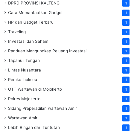
DPRD PROVINSI KALTENG
1
Cara Memanfaatkan Gadget
1
HP dan Gadget Terbaru
1
Traveling
1
Investasi dan Saham
1
Panduan Mengungkap Peluang Investasi
1
Tapanuli Tengah
1
Lintas Nusantara
1
Pemko lhokseu
1
OTT Wartawan di Mojokerto
1
Polres Mojokerto
1
Sidang Praperadilan wartawan Amir
1
Wartawan Amir
1
Lebih Ringan dari Tuntutan
1