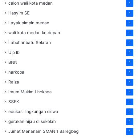
calon wali kota medan
1
Hasyim SE
1
Layak pimpin medan
1
wali kota medan ke depan
1
Labuhanbatu Selatan
1
Ulp lb
1
BNN
1
narkoba
1
Raiza
1
Imum Mukim Lhoknga
1
SSEK
1
edukasi lingkungan siswa
1
gerakan hijau di sekolah
1
Jumat Menanam SMAN 1 Baregbeg
1