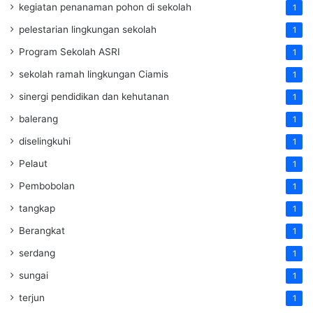
kegiatan penanaman pohon di sekolah
1
pelestarian lingkungan sekolah
1
Program Sekolah ASRI
1
sekolah ramah lingkungan Ciamis
1
sinergi pendidikan dan kehutanan
1
balerang
1
diselingkuhi
1
Pelaut
1
Pembobolan
1
tangkap
1
Berangkat
1
serdang
1
sungai
1
terjun
1