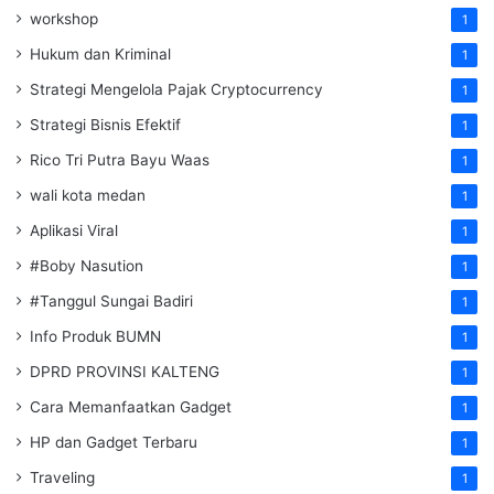
workshop
1
Hukum dan Kriminal
1
Strategi Mengelola Pajak Cryptocurrency
1
Strategi Bisnis Efektif
1
Rico Tri Putra Bayu Waas
1
wali kota medan
1
Aplikasi Viral
1
#Boby Nasution
1
#Tanggul Sungai Badiri
1
Info Produk BUMN
1
DPRD PROVINSI KALTENG
1
Cara Memanfaatkan Gadget
1
HP dan Gadget Terbaru
1
Traveling
1