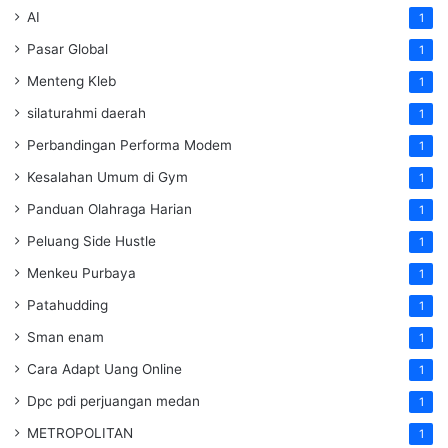
AI
1
Pasar Global
1
Menteng Kleb
1
silaturahmi daerah
1
Perbandingan Performa Modem
1
Kesalahan Umum di Gym
1
Panduan Olahraga Harian
1
Peluang Side Hustle
1
Menkeu Purbaya
1
Patahudding
1
Sman enam
1
Cara Adapt Uang Online
1
Dpc pdi perjuangan medan
1
METROPOLITAN
1