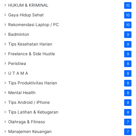
HUKUM & KRIMINAL
10
Gaya Hidup Sehat
10
Rekomendasi Laptop / PC
10
Badminton
9
Tips Kesehatan Harian
9
Freelance & Side Hustle
9
Peristiwa
8
U T A M A
8
Tips Produktivitas Harian
8
Mental Health
8
Tips Android / iPhone
8
Tips Latihan & Kebugaran
8
Olahraga & Fitness
7
Manajemen Keuangan
7