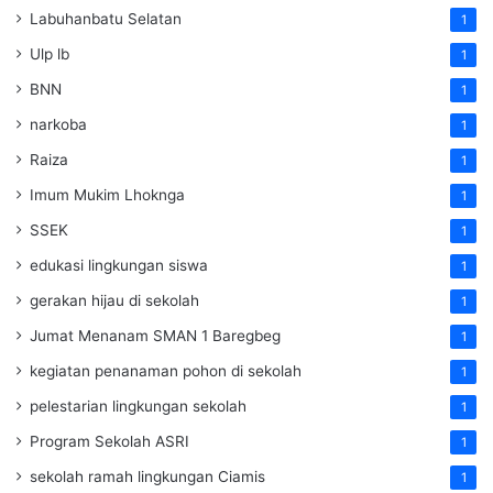
Labuhanbatu Selatan
1
Ulp lb
1
BNN
1
narkoba
1
Raiza
1
Imum Mukim Lhoknga
1
SSEK
1
edukasi lingkungan siswa
1
gerakan hijau di sekolah
1
Jumat Menanam SMAN 1 Baregbeg
1
kegiatan penanaman pohon di sekolah
1
pelestarian lingkungan sekolah
1
Program Sekolah ASRI
1
sekolah ramah lingkungan Ciamis
1