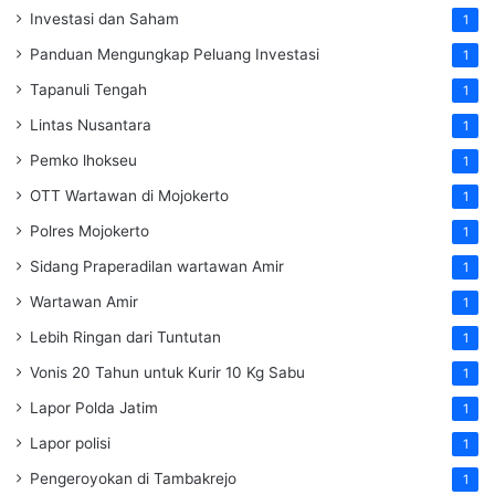
Investasi dan Saham
1
Panduan Mengungkap Peluang Investasi
1
Tapanuli Tengah
1
Lintas Nusantara
1
Pemko lhokseu
1
OTT Wartawan di Mojokerto
1
Polres Mojokerto
1
Sidang Praperadilan wartawan Amir
1
Wartawan Amir
1
Lebih Ringan dari Tuntutan
1
Vonis 20 Tahun untuk Kurir 10 Kg Sabu
1
Lapor Polda Jatim
1
Lapor polisi
1
Pengeroyokan di Tambakrejo
1