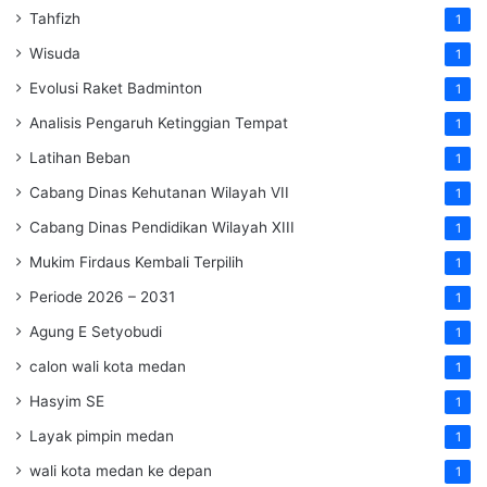
Tahfizh
1
Wisuda
1
Evolusi Raket Badminton
1
Analisis Pengaruh Ketinggian Tempat
1
Latihan Beban
1
Cabang Dinas Kehutanan Wilayah VII
1
Cabang Dinas Pendidikan Wilayah XIII
1
Mukim Firdaus Kembali Terpilih
1
Periode 2026 – 2031
1
Agung E Setyobudi
1
calon wali kota medan
1
Hasyim SE
1
Layak pimpin medan
1
wali kota medan ke depan
1