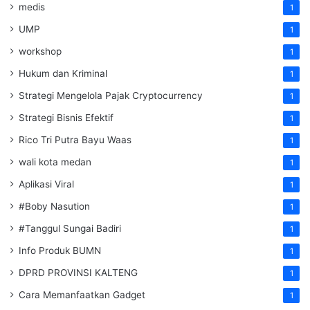
medis
1
UMP
1
workshop
1
Hukum dan Kriminal
1
Strategi Mengelola Pajak Cryptocurrency
1
Strategi Bisnis Efektif
1
Rico Tri Putra Bayu Waas
1
wali kota medan
1
Aplikasi Viral
1
#Boby Nasution
1
#Tanggul Sungai Badiri
1
Info Produk BUMN
1
DPRD PROVINSI KALTENG
1
Cara Memanfaatkan Gadget
1