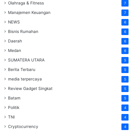
Olahraga & Fitness
7
Manajemen Keuangan
7
NEWS
6
Bisnis Rumahan
6
Daerah
6
Medan
6
SUMATERA UTARA
5
Berita Terbaru
5
media terpercaya
5
Review Gadget Singkat
5
Batam
5
Politik
4
TNI
4
Cryptocurrency
4