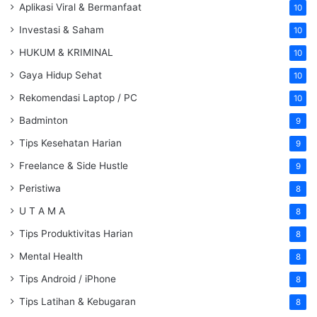
Aplikasi Viral & Bermanfaat
10
Investasi & Saham
10
HUKUM & KRIMINAL
10
Gaya Hidup Sehat
10
Rekomendasi Laptop / PC
10
Badminton
9
Tips Kesehatan Harian
9
Freelance & Side Hustle
9
Peristiwa
8
U T A M A
8
Tips Produktivitas Harian
8
Mental Health
8
Tips Android / iPhone
8
Tips Latihan & Kebugaran
8