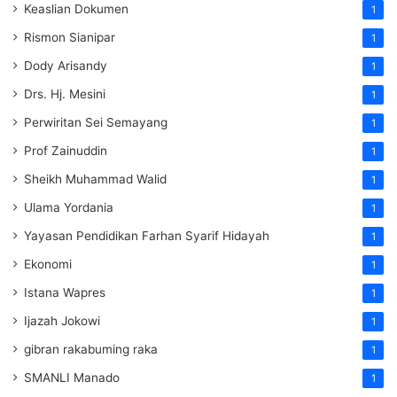
Keaslian Dokumen
1
Rismon Sianipar
1
Dody Arisandy
1
Drs. Hj. Mesini
1
Perwiritan Sei Semayang
1
Prof Zainuddin
1
Sheikh Muhammad Walid
1
Ulama Yordania
1
Yayasan Pendidikan Farhan Syarif Hidayah
1
Ekonomi
1
Istana Wapres
1
Ijazah Jokowi
1
gibran rakabuming raka
1
SMANLI Manado
1