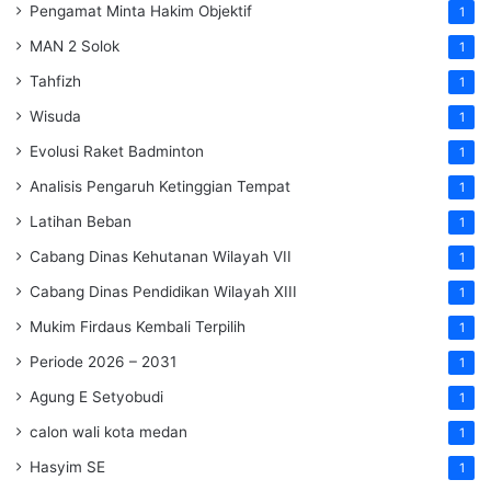
Pengamat Minta Hakim Objektif
1
MAN 2 Solok
1
Tahfizh
1
Wisuda
1
Evolusi Raket Badminton
1
Analisis Pengaruh Ketinggian Tempat
1
Latihan Beban
1
Cabang Dinas Kehutanan Wilayah VII
1
Cabang Dinas Pendidikan Wilayah XIII
1
Mukim Firdaus Kembali Terpilih
1
Periode 2026 – 2031
1
Agung E Setyobudi
1
calon wali kota medan
1
Hasyim SE
1