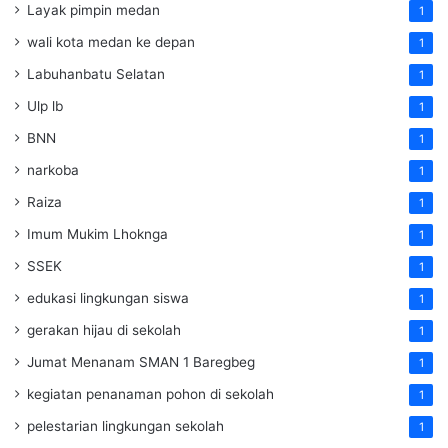
Layak pimpin medan
1
wali kota medan ke depan
1
Labuhanbatu Selatan
1
Ulp lb
1
BNN
1
narkoba
1
Raiza
1
Imum Mukim Lhoknga
1
SSEK
1
edukasi lingkungan siswa
1
gerakan hijau di sekolah
1
Jumat Menanam SMAN 1 Baregbeg
1
kegiatan penanaman pohon di sekolah
1
pelestarian lingkungan sekolah
1