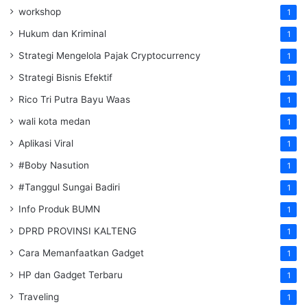
workshop
1
Hukum dan Kriminal
1
Strategi Mengelola Pajak Cryptocurrency
1
Strategi Bisnis Efektif
1
Rico Tri Putra Bayu Waas
1
wali kota medan
1
Aplikasi Viral
1
#Boby Nasution
1
#Tanggul Sungai Badiri
1
Info Produk BUMN
1
DPRD PROVINSI KALTENG
1
Cara Memanfaatkan Gadget
1
HP dan Gadget Terbaru
1
Traveling
1