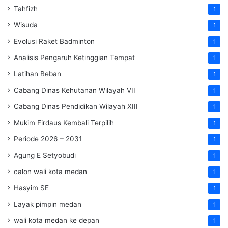
Tahfizh
1
Wisuda
1
Evolusi Raket Badminton
1
Analisis Pengaruh Ketinggian Tempat
1
Latihan Beban
1
Cabang Dinas Kehutanan Wilayah VII
1
Cabang Dinas Pendidikan Wilayah XIII
1
Mukim Firdaus Kembali Terpilih
1
Periode 2026 – 2031
1
Agung E Setyobudi
1
calon wali kota medan
1
Hasyim SE
1
Layak pimpin medan
1
wali kota medan ke depan
1