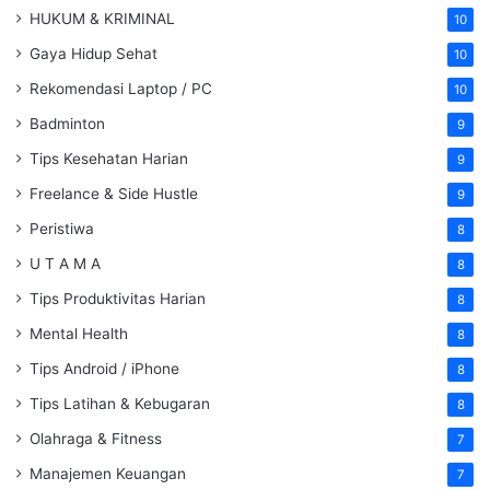
HUKUM & KRIMINAL
10
Gaya Hidup Sehat
10
Rekomendasi Laptop / PC
10
Badminton
9
Tips Kesehatan Harian
9
Freelance & Side Hustle
9
Peristiwa
8
U T A M A
8
Tips Produktivitas Harian
8
Mental Health
8
Tips Android / iPhone
8
Tips Latihan & Kebugaran
8
Olahraga & Fitness
7
Manajemen Keuangan
7