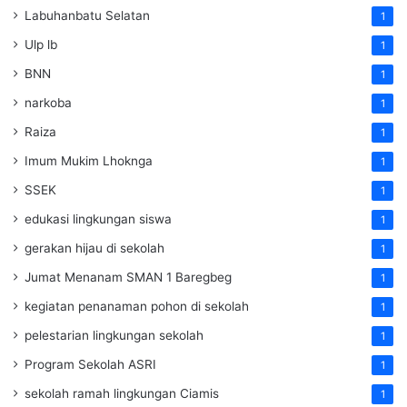
Labuhanbatu Selatan
1
Ulp lb
1
BNN
1
narkoba
1
Raiza
1
Imum Mukim Lhoknga
1
SSEK
1
edukasi lingkungan siswa
1
gerakan hijau di sekolah
1
Jumat Menanam SMAN 1 Baregbeg
1
kegiatan penanaman pohon di sekolah
1
pelestarian lingkungan sekolah
1
Program Sekolah ASRI
1
sekolah ramah lingkungan Ciamis
1