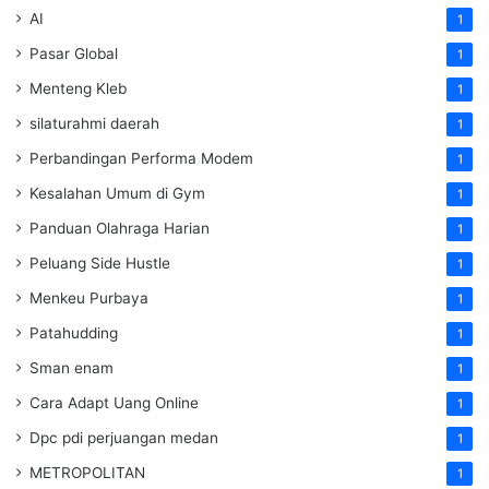
AI
1
Pasar Global
1
Menteng Kleb
1
silaturahmi daerah
1
Perbandingan Performa Modem
1
Kesalahan Umum di Gym
1
Panduan Olahraga Harian
1
Peluang Side Hustle
1
Menkeu Purbaya
1
Patahudding
1
Sman enam
1
Cara Adapt Uang Online
1
Dpc pdi perjuangan medan
1
METROPOLITAN
1