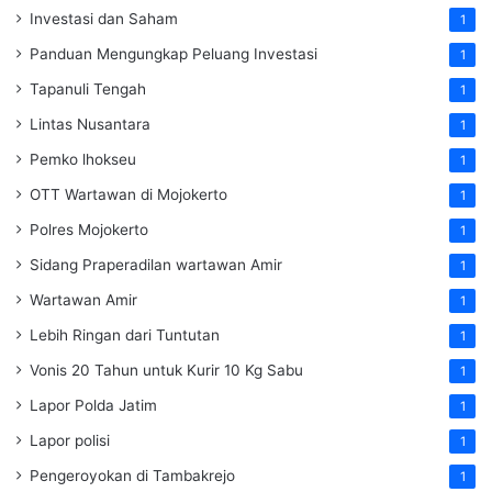
Investasi dan Saham
1
Panduan Mengungkap Peluang Investasi
1
Tapanuli Tengah
1
Lintas Nusantara
1
Pemko lhokseu
1
OTT Wartawan di Mojokerto
1
Polres Mojokerto
1
Sidang Praperadilan wartawan Amir
1
Wartawan Amir
1
Lebih Ringan dari Tuntutan
1
Vonis 20 Tahun untuk Kurir 10 Kg Sabu
1
Lapor Polda Jatim
1
Lapor polisi
1
Pengeroyokan di Tambakrejo
1