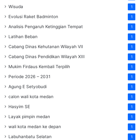
Wisuda
1
Evolusi Raket Badminton
1
Analisis Pengaruh Ketinggian Tempat
1
Latihan Beban
1
Cabang Dinas Kehutanan Wilayah VII
1
Cabang Dinas Pendidikan Wilayah XIII
1
Mukim Firdaus Kembali Terpilih
1
Periode 2026 – 2031
1
Agung E Setyobudi
1
calon wali kota medan
1
Hasyim SE
1
Layak pimpin medan
1
wali kota medan ke depan
1
Labuhanbatu Selatan
1