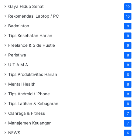
Gaya Hidup Sehat
10
Rekomendasi Laptop / PC
10
Badminton
9
Tips Kesehatan Harian
9
Freelance & Side Hustle
9
Peristiwa
8
U T A M A
8
Tips Produktivitas Harian
8
Mental Health
8
Tips Android / iPhone
8
Tips Latihan & Kebugaran
8
Olahraga & Fitness
7
Manajemen Keuangan
7
NEWS
6