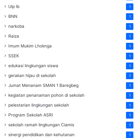
Ulp lb
1
BNN
1
narkoba
1
Raiza
1
Imum Mukim Lhoknga
1
SSEK
1
edukasi lingkungan siswa
1
gerakan hijau di sekolah
1
Jumat Menanam SMAN 1 Baregbeg
1
kegiatan penanaman pohon di sekolah
1
pelestarian lingkungan sekolah
1
Program Sekolah ASRI
1
sekolah ramah lingkungan Ciamis
1
sinergi pendidikan dan kehutanan
1