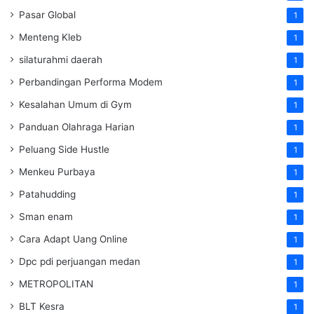
Pasar Global
1
Menteng Kleb
1
silaturahmi daerah
1
Perbandingan Performa Modem
1
Kesalahan Umum di Gym
1
Panduan Olahraga Harian
1
Peluang Side Hustle
1
Menkeu Purbaya
1
Patahudding
1
Sman enam
1
Cara Adapt Uang Online
1
Dpc pdi perjuangan medan
1
METROPOLITAN
1
BLT Kesra
1