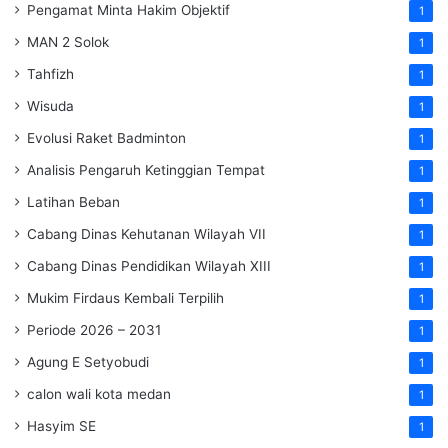
Pengamat Minta Hakim Objektif
1
MAN 2 Solok
1
Tahfizh
1
Wisuda
1
Evolusi Raket Badminton
1
Analisis Pengaruh Ketinggian Tempat
1
Latihan Beban
1
Cabang Dinas Kehutanan Wilayah VII
1
Cabang Dinas Pendidikan Wilayah XIII
1
Mukim Firdaus Kembali Terpilih
1
Periode 2026 – 2031
1
Agung E Setyobudi
1
calon wali kota medan
1
Hasyim SE
1