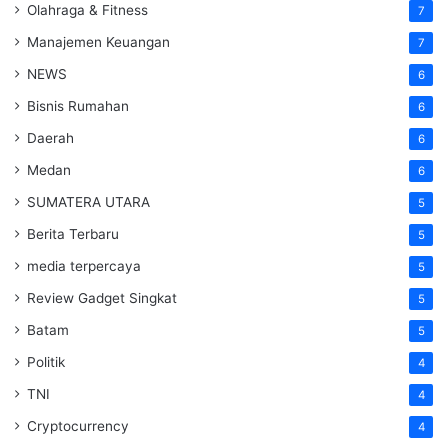
Olahraga & Fitness
7
Manajemen Keuangan
7
NEWS
6
Bisnis Rumahan
6
Daerah
6
Medan
6
SUMATERA UTARA
5
Berita Terbaru
5
media terpercaya
5
Review Gadget Singkat
5
Batam
5
Politik
4
TNI
4
Cryptocurrency
4