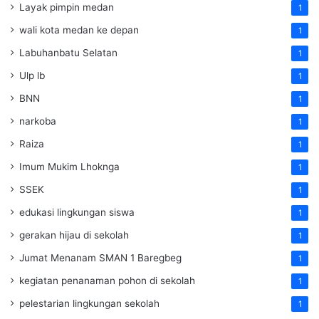
Layak pimpin medan
1
wali kota medan ke depan
1
Labuhanbatu Selatan
1
Ulp lb
1
BNN
1
narkoba
1
Raiza
1
Imum Mukim Lhoknga
1
SSEK
1
edukasi lingkungan siswa
1
gerakan hijau di sekolah
1
Jumat Menanam SMAN 1 Baregbeg
1
kegiatan penanaman pohon di sekolah
1
pelestarian lingkungan sekolah
1