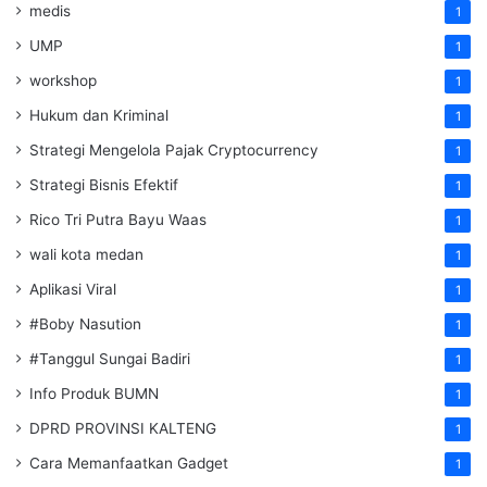
medis
1
UMP
1
workshop
1
Hukum dan Kriminal
1
Strategi Mengelola Pajak Cryptocurrency
1
Strategi Bisnis Efektif
1
Rico Tri Putra Bayu Waas
1
wali kota medan
1
Aplikasi Viral
1
#Boby Nasution
1
#Tanggul Sungai Badiri
1
Info Produk BUMN
1
DPRD PROVINSI KALTENG
1
Cara Memanfaatkan Gadget
1