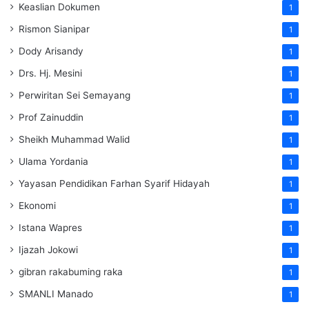
Keaslian Dokumen
1
Rismon Sianipar
1
Dody Arisandy
1
Drs. Hj. Mesini
1
Perwiritan Sei Semayang
1
Prof Zainuddin
1
Sheikh Muhammad Walid
1
Ulama Yordania
1
Yayasan Pendidikan Farhan Syarif Hidayah
1
Ekonomi
1
Istana Wapres
1
Ijazah Jokowi
1
gibran rakabuming raka
1
SMANLI Manado
1