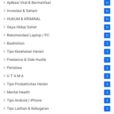
Aplikasi Viral & Bermanfaat
10
Investasi & Saham
10
HUKUM & KRIMINAL
10
Gaya Hidup Sehat
10
Rekomendasi Laptop / PC
10
Badminton
9
Tips Kesehatan Harian
9
Freelance & Side Hustle
9
Peristiwa
8
U T A M A
8
Tips Produktivitas Harian
8
Mental Health
8
Tips Android / iPhone
8
Tips Latihan & Kebugaran
8