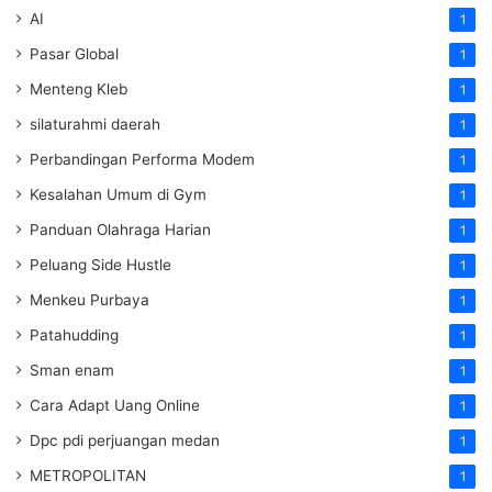
AI
1
Pasar Global
1
Menteng Kleb
1
silaturahmi daerah
1
Perbandingan Performa Modem
1
Kesalahan Umum di Gym
1
Panduan Olahraga Harian
1
Peluang Side Hustle
1
Menkeu Purbaya
1
Patahudding
1
Sman enam
1
Cara Adapt Uang Online
1
Dpc pdi perjuangan medan
1
METROPOLITAN
1