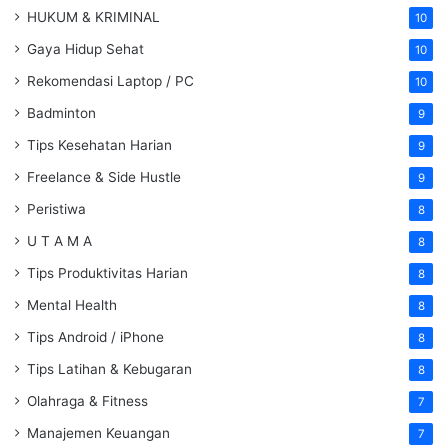
HUKUM & KRIMINAL
10
Gaya Hidup Sehat
10
Rekomendasi Laptop / PC
10
Badminton
9
Tips Kesehatan Harian
9
Freelance & Side Hustle
9
Peristiwa
8
U T A M A
8
Tips Produktivitas Harian
8
Mental Health
8
Tips Android / iPhone
8
Tips Latihan & Kebugaran
8
Olahraga & Fitness
7
Manajemen Keuangan
7