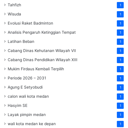
Tahfizh
1
Wisuda
1
Evolusi Raket Badminton
1
Analisis Pengaruh Ketinggian Tempat
1
Latihan Beban
1
Cabang Dinas Kehutanan Wilayah VII
1
Cabang Dinas Pendidikan Wilayah XIII
1
Mukim Firdaus Kembali Terpilih
1
Periode 2026 – 2031
1
Agung E Setyobudi
1
calon wali kota medan
1
Hasyim SE
1
Layak pimpin medan
1
wali kota medan ke depan
1