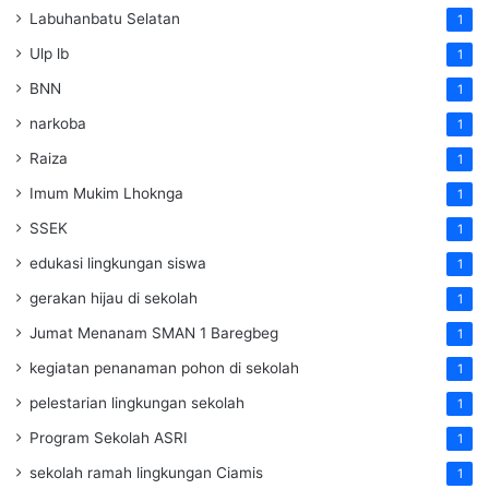
Labuhanbatu Selatan
1
Ulp lb
1
BNN
1
narkoba
1
Raiza
1
Imum Mukim Lhoknga
1
SSEK
1
edukasi lingkungan siswa
1
gerakan hijau di sekolah
1
Jumat Menanam SMAN 1 Baregbeg
1
kegiatan penanaman pohon di sekolah
1
pelestarian lingkungan sekolah
1
Program Sekolah ASRI
1
sekolah ramah lingkungan Ciamis
1