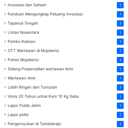
Investasi dan Saham
1
Panduan Mengungkap Peluang Investasi
1
Tapanuli Tengah
1
Lintas Nusantara
1
Pemko lhokseu
1
OTT Wartawan di Mojokerto
1
Polres Mojokerto
1
Sidang Praperadilan wartawan Amir
1
Wartawan Amir
1
Lebih Ringan dari Tuntutan
1
Vonis 20 Tahun untuk Kurir 10 Kg Sabu
1
Lapor Polda Jatim
1
Lapor polisi
1
Pengeroyokan di Tambakrejo
1