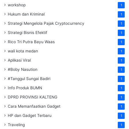
workshop
1
Hukum dan Kriminal
1
Strategi Mengelola Pajak Cryptocurrency
1
Strategi Bisnis Efektif
1
Rico Tri Putra Bayu Waas
1
wali kota medan
1
Aplikasi Viral
1
#Boby Nasution
1
#Tanggul Sungai Badiri
1
Info Produk BUMN
1
DPRD PROVINSI KALTENG
1
Cara Memanfaatkan Gadget
1
HP dan Gadget Terbaru
1
Traveling
1