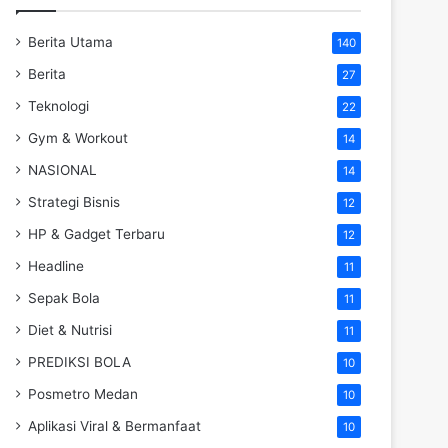
Berita Utama
140
Berita
27
Teknologi
22
Gym & Workout
14
NASIONAL
14
Strategi Bisnis
12
HP & Gadget Terbaru
12
Headline
11
Sepak Bola
11
Diet & Nutrisi
11
PREDIKSI BOLA
10
Posmetro Medan
10
Aplikasi Viral & Bermanfaat
10