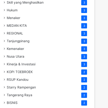
Skill yang Menghasilkan
3
Hukum
3
Menaker
3
MEDAN KITA
3
REGIONAL
3
Tanjungpinang
3
Kemenaker
3
Nusa Utara
3
Kinerja & Investasi
3
KOPI TOEBROEK
2
RSUP Kandou
2
Starry Rampengan
2
Tangerang Raya
2
BISNIS
2