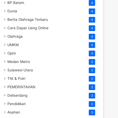
BP Batam
4
Dunia
4
Berita Olahraga Terbaru
4
Cara Dapat Uang Online
4
Olahraga
4
UMKM
4
Opini
3
Medan Metro
3
Sulawesi Utara
3
TNI & Polri
3
PEMERINTAHAN
3
Deliserdang
3
Pendidikan
3
Asahan
3