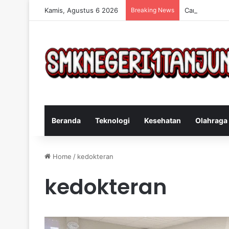
Kamis, Agustus 6 2026
Breaking News
Cara Efektif 
Beranda
Teknologi
Kesehatan
Olahraga
Home
/
kedokteran
kedokteran