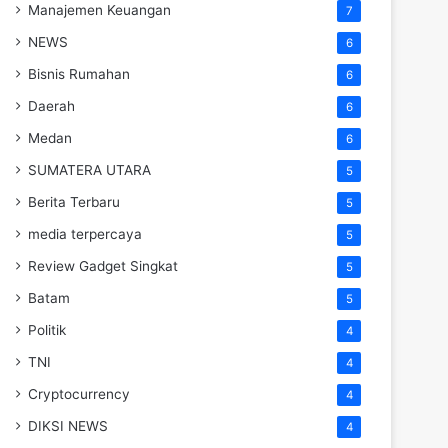
Manajemen Keuangan
7
NEWS
6
Bisnis Rumahan
6
Daerah
6
Medan
6
SUMATERA UTARA
5
Berita Terbaru
5
media terpercaya
5
Review Gadget Singkat
5
Batam
5
Politik
4
TNI
4
Cryptocurrency
4
DIKSI NEWS
4