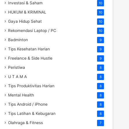
Investasi & Saham
10
HUKUM & KRIMINAL
10
Gaya Hidup Sehat
10
Rekomendasi Laptop / PC
10
Badminton
9
Tips Kesehatan Harian
9
Freelance & Side Hustle
9
Peristiwa
8
U T A M A
8
Tips Produktivitas Harian
8
Mental Health
8
Tips Android / iPhone
8
Tips Latihan & Kebugaran
8
Olahraga & Fitness
7