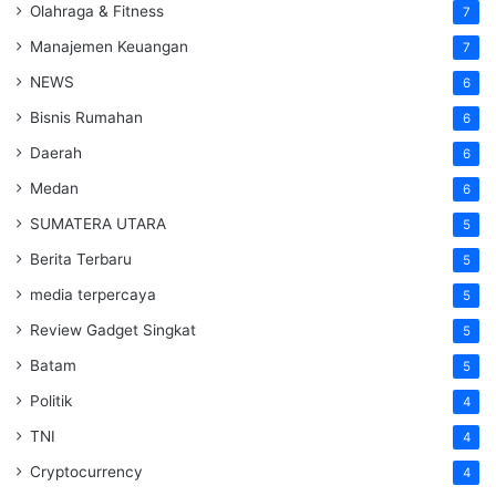
Olahraga & Fitness
7
Manajemen Keuangan
7
NEWS
6
Bisnis Rumahan
6
Daerah
6
Medan
6
SUMATERA UTARA
5
Berita Terbaru
5
media terpercaya
5
Review Gadget Singkat
5
Batam
5
Politik
4
TNI
4
Cryptocurrency
4