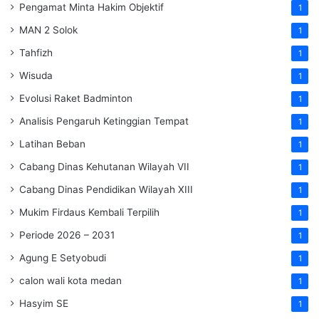
Pengamat Minta Hakim Objektif
1
MAN 2 Solok
1
Tahfizh
1
Wisuda
1
Evolusi Raket Badminton
1
Analisis Pengaruh Ketinggian Tempat
1
Latihan Beban
1
Cabang Dinas Kehutanan Wilayah VII
1
Cabang Dinas Pendidikan Wilayah XIII
1
Mukim Firdaus Kembali Terpilih
1
Periode 2026 – 2031
1
Agung E Setyobudi
1
calon wali kota medan
1
Hasyim SE
1