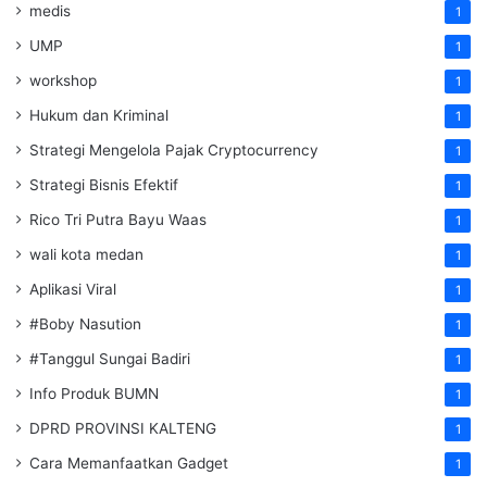
medis
1
UMP
1
workshop
1
Hukum dan Kriminal
1
Strategi Mengelola Pajak Cryptocurrency
1
Strategi Bisnis Efektif
1
Rico Tri Putra Bayu Waas
1
wali kota medan
1
Aplikasi Viral
1
#Boby Nasution
1
#Tanggul Sungai Badiri
1
Info Produk BUMN
1
DPRD PROVINSI KALTENG
1
Cara Memanfaatkan Gadget
1