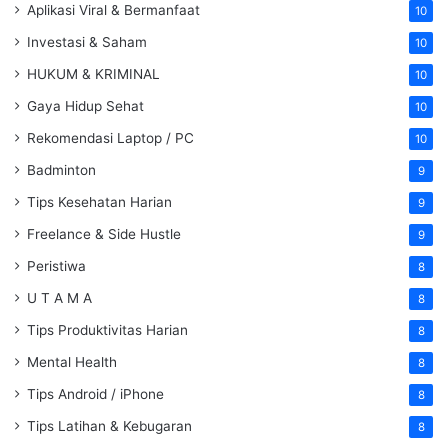
Aplikasi Viral & Bermanfaat
10
Investasi & Saham
10
HUKUM & KRIMINAL
10
Gaya Hidup Sehat
10
Rekomendasi Laptop / PC
10
Badminton
9
Tips Kesehatan Harian
9
Freelance & Side Hustle
9
Peristiwa
8
U T A M A
8
Tips Produktivitas Harian
8
Mental Health
8
Tips Android / iPhone
8
Tips Latihan & Kebugaran
8