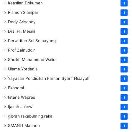
Keaslian Dokumen
1
Rismon Sianipar
1
Dody Arisandy
1
Drs. Hj. Mesini
1
Perwiritan Sei Semayang
1
Prof Zainuddin
1
Sheikh Muhammad Walid
1
Ulama Yordania
1
Yayasan Pendidikan Farhan Syarif Hidayah
1
Ekonomi
1
Istana Wapres
1
Ijazah Jokowi
1
gibran rakabuming raka
1
SMANLI Manado
1