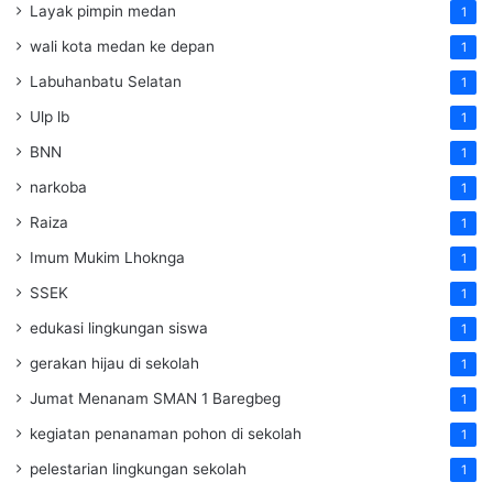
Layak pimpin medan
1
wali kota medan ke depan
1
Labuhanbatu Selatan
1
Ulp lb
1
BNN
1
narkoba
1
Raiza
1
Imum Mukim Lhoknga
1
SSEK
1
edukasi lingkungan siswa
1
gerakan hijau di sekolah
1
Jumat Menanam SMAN 1 Baregbeg
1
kegiatan penanaman pohon di sekolah
1
pelestarian lingkungan sekolah
1