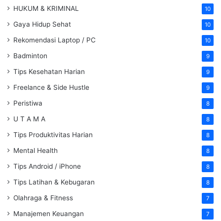
HUKUM & KRIMINAL
10
Gaya Hidup Sehat
10
Rekomendasi Laptop / PC
10
Badminton
9
Tips Kesehatan Harian
9
Freelance & Side Hustle
9
Peristiwa
8
U T A M A
8
Tips Produktivitas Harian
8
Mental Health
8
Tips Android / iPhone
8
Tips Latihan & Kebugaran
8
Olahraga & Fitness
7
Manajemen Keuangan
7