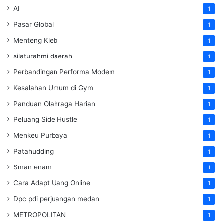
AI
1
Pasar Global
1
Menteng Kleb
1
silaturahmi daerah
1
Perbandingan Performa Modem
1
Kesalahan Umum di Gym
1
Panduan Olahraga Harian
1
Peluang Side Hustle
1
Menkeu Purbaya
1
Patahudding
1
Sman enam
1
Cara Adapt Uang Online
1
Dpc pdi perjuangan medan
1
METROPOLITAN
1