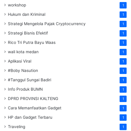
workshop
1
Hukum dan Kriminal
1
Strategi Mengelola Pajak Cryptocurrency
1
Strategi Bisnis Efektif
1
Rico Tri Putra Bayu Waas
1
wali kota medan
1
Aplikasi Viral
1
#Boby Nasution
1
#Tanggul Sungai Badiri
1
Info Produk BUMN
1
DPRD PROVINSI KALTENG
1
Cara Memanfaatkan Gadget
1
HP dan Gadget Terbaru
1
Traveling
1