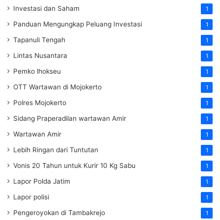
Investasi dan Saham
1
Panduan Mengungkap Peluang Investasi
1
Tapanuli Tengah
1
Lintas Nusantara
1
Pemko lhokseu
1
OTT Wartawan di Mojokerto
1
Polres Mojokerto
1
Sidang Praperadilan wartawan Amir
1
Wartawan Amir
1
Lebih Ringan dari Tuntutan
1
Vonis 20 Tahun untuk Kurir 10 Kg Sabu
1
Lapor Polda Jatim
1
Lapor polisi
1
Pengeroyokan di Tambakrejo
1