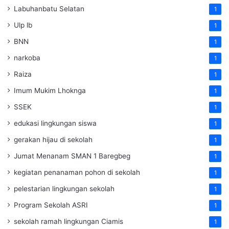
Labuhanbatu Selatan
1
Ulp lb
1
BNN
1
narkoba
1
Raiza
1
Imum Mukim Lhoknga
1
SSEK
1
edukasi lingkungan siswa
1
gerakan hijau di sekolah
1
Jumat Menanam SMAN 1 Baregbeg
1
kegiatan penanaman pohon di sekolah
1
pelestarian lingkungan sekolah
1
Program Sekolah ASRI
1
sekolah ramah lingkungan Ciamis
1