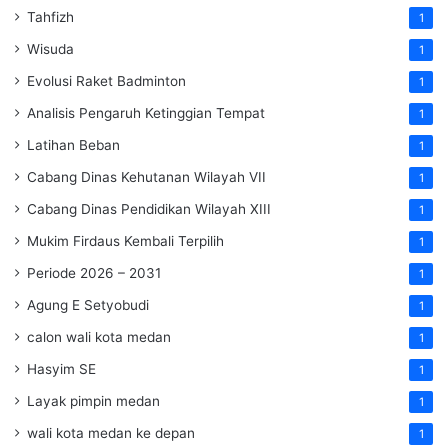
Tahfizh
1
Wisuda
1
Evolusi Raket Badminton
1
Analisis Pengaruh Ketinggian Tempat
1
Latihan Beban
1
Cabang Dinas Kehutanan Wilayah VII
1
Cabang Dinas Pendidikan Wilayah XIII
1
Mukim Firdaus Kembali Terpilih
1
Periode 2026 – 2031
1
Agung E Setyobudi
1
calon wali kota medan
1
Hasyim SE
1
Layak pimpin medan
1
wali kota medan ke depan
1