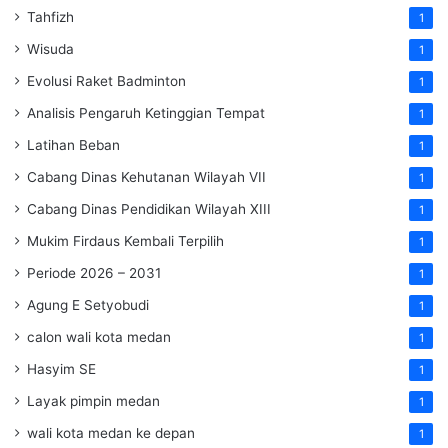
Tahfizh
1
Wisuda
1
Evolusi Raket Badminton
1
Analisis Pengaruh Ketinggian Tempat
1
Latihan Beban
1
Cabang Dinas Kehutanan Wilayah VII
1
Cabang Dinas Pendidikan Wilayah XIII
1
Mukim Firdaus Kembali Terpilih
1
Periode 2026 – 2031
1
Agung E Setyobudi
1
calon wali kota medan
1
Hasyim SE
1
Layak pimpin medan
1
wali kota medan ke depan
1