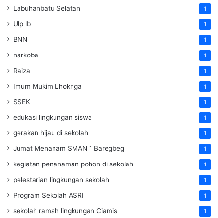
Labuhanbatu Selatan
1
Ulp lb
1
BNN
1
narkoba
1
Raiza
1
Imum Mukim Lhoknga
1
SSEK
1
edukasi lingkungan siswa
1
gerakan hijau di sekolah
1
Jumat Menanam SMAN 1 Baregbeg
1
kegiatan penanaman pohon di sekolah
1
pelestarian lingkungan sekolah
1
Program Sekolah ASRI
1
sekolah ramah lingkungan Ciamis
1