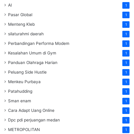
AI
1
Pasar Global
1
Menteng Kleb
1
silaturahmi daerah
1
Perbandingan Performa Modem
1
Kesalahan Umum di Gym
1
Panduan Olahraga Harian
1
Peluang Side Hustle
1
Menkeu Purbaya
1
Patahudding
1
Sman enam
1
Cara Adapt Uang Online
1
Dpc pdi perjuangan medan
1
METROPOLITAN
1