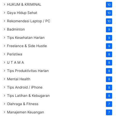
HUKUM & KRIMINAL
10
Gaya Hidup Sehat
10
Rekomendasi Laptop / PC
10
Badminton
9
Tips Kesehatan Harian
9
Freelance & Side Hustle
9
Peristiwa
8
U T A M A
8
Tips Produktivitas Harian
8
Mental Health
8
Tips Android / iPhone
8
Tips Latihan & Kebugaran
8
Olahraga & Fitness
7
Manajemen Keuangan
7