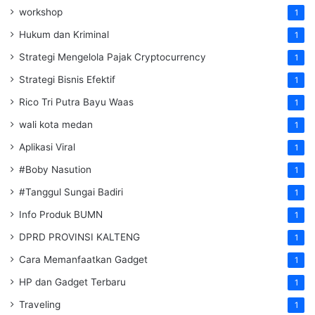
workshop
1
Hukum dan Kriminal
1
Strategi Mengelola Pajak Cryptocurrency
1
Strategi Bisnis Efektif
1
Rico Tri Putra Bayu Waas
1
wali kota medan
1
Aplikasi Viral
1
#Boby Nasution
1
#Tanggul Sungai Badiri
1
Info Produk BUMN
1
DPRD PROVINSI KALTENG
1
Cara Memanfaatkan Gadget
1
HP dan Gadget Terbaru
1
Traveling
1