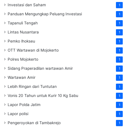
Investasi dan Saham
1
Panduan Mengungkap Peluang Investasi
1
Tapanuli Tengah
1
Lintas Nusantara
1
Pemko lhokseu
1
OTT Wartawan di Mojokerto
1
Polres Mojokerto
1
Sidang Praperadilan wartawan Amir
1
Wartawan Amir
1
Lebih Ringan dari Tuntutan
1
Vonis 20 Tahun untuk Kurir 10 Kg Sabu
1
Lapor Polda Jatim
1
Lapor polisi
1
Pengeroyokan di Tambakrejo
1