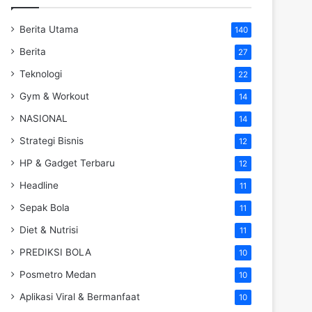
Berita Utama
140
Berita
27
Teknologi
22
Gym & Workout
14
NASIONAL
14
Strategi Bisnis
12
HP & Gadget Terbaru
12
Headline
11
Sepak Bola
11
Diet & Nutrisi
11
PREDIKSI BOLA
10
Posmetro Medan
10
Aplikasi Viral & Bermanfaat
10