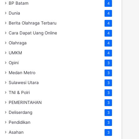
BP Batam
4
Dunia
4
Berita Olahraga Terbaru
4
Cara Dapat Uang Online
4
Olahraga
4
UMKM
4
Opini
3
Medan Metro
3
Sulawesi Utara
3
TNI & Polri
3
PEMERINTAHAN
3
Deliserdang
3
Pendidikan
3
Asahan
3