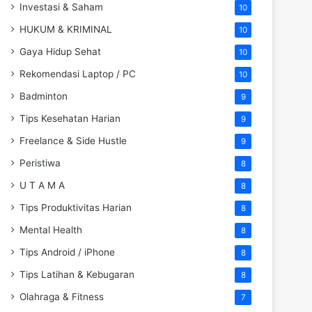
Investasi & Saham
10
HUKUM & KRIMINAL
10
Gaya Hidup Sehat
10
Rekomendasi Laptop / PC
10
Badminton
9
Tips Kesehatan Harian
9
Freelance & Side Hustle
9
Peristiwa
8
U T A M A
8
Tips Produktivitas Harian
8
Mental Health
8
Tips Android / iPhone
8
Tips Latihan & Kebugaran
8
Olahraga & Fitness
7