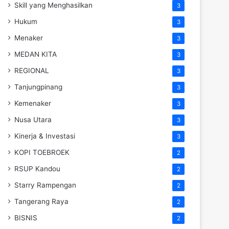
Skill yang Menghasilkan
3
Hukum
3
Menaker
3
MEDAN KITA
3
REGIONAL
3
Tanjungpinang
3
Kemenaker
3
Nusa Utara
3
Kinerja & Investasi
3
KOPI TOEBROEK
2
RSUP Kandou
2
Starry Rampengan
2
Tangerang Raya
2
BISNIS
2