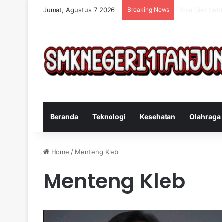
Jumat, Agustus 7 2026
Breaking News
Cara Efektif 
Beranda
Teknologi
Kesehatan
Olahraga
Home
/
Menteng Kleb
Menteng Kleb