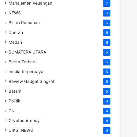
Manajemen Keuangan
7
NEWS
6
Bisnis Rumahan
6
Daerah
6
Medan
6
SUMATERA UTARA
5
Berita Terbaru
5
media terpercaya
5
Review Gadget Singkat
5
Batam
5
Politik
4
TNI
4
Cryptocurrency
4
DIKSI NEWS
4