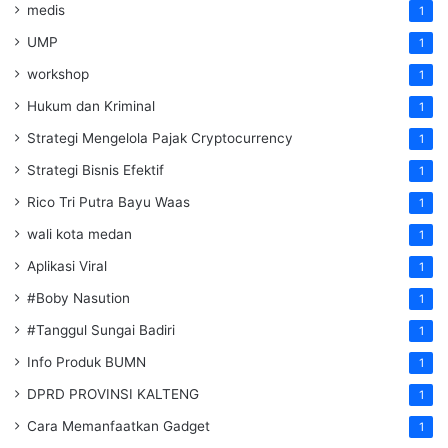
medis
1
UMP
1
workshop
1
Hukum dan Kriminal
1
Strategi Mengelola Pajak Cryptocurrency
1
Strategi Bisnis Efektif
1
Rico Tri Putra Bayu Waas
1
wali kota medan
1
Aplikasi Viral
1
#Boby Nasution
1
#Tanggul Sungai Badiri
1
Info Produk BUMN
1
DPRD PROVINSI KALTENG
1
Cara Memanfaatkan Gadget
1