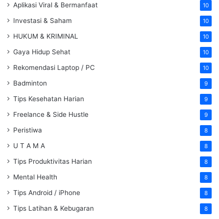
Aplikasi Viral & Bermanfaat
10
Investasi & Saham
10
HUKUM & KRIMINAL
10
Gaya Hidup Sehat
10
Rekomendasi Laptop / PC
10
Badminton
9
Tips Kesehatan Harian
9
Freelance & Side Hustle
9
Peristiwa
8
U T A M A
8
Tips Produktivitas Harian
8
Mental Health
8
Tips Android / iPhone
8
Tips Latihan & Kebugaran
8