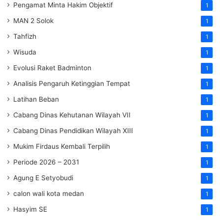
Pengamat Minta Hakim Objektif
1
MAN 2 Solok
1
Tahfizh
1
Wisuda
1
Evolusi Raket Badminton
1
Analisis Pengaruh Ketinggian Tempat
1
Latihan Beban
1
Cabang Dinas Kehutanan Wilayah VII
1
Cabang Dinas Pendidikan Wilayah XIII
1
Mukim Firdaus Kembali Terpilih
1
Periode 2026 – 2031
1
Agung E Setyobudi
1
calon wali kota medan
1
Hasyim SE
1