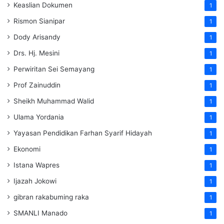
Keaslian Dokumen
1
Rismon Sianipar
1
Dody Arisandy
1
Drs. Hj. Mesini
1
Perwiritan Sei Semayang
1
Prof Zainuddin
1
Sheikh Muhammad Walid
1
Ulama Yordania
1
Yayasan Pendidikan Farhan Syarif Hidayah
1
Ekonomi
1
Istana Wapres
1
Ijazah Jokowi
1
gibran rakabuming raka
1
SMANLI Manado
1