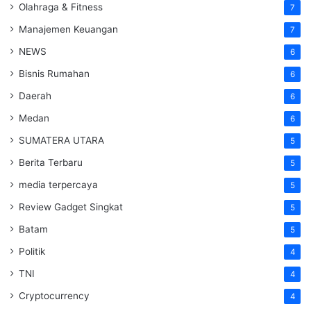
Olahraga & Fitness
7
Manajemen Keuangan
7
NEWS
6
Bisnis Rumahan
6
Daerah
6
Medan
6
SUMATERA UTARA
5
Berita Terbaru
5
media terpercaya
5
Review Gadget Singkat
5
Batam
5
Politik
4
TNI
4
Cryptocurrency
4