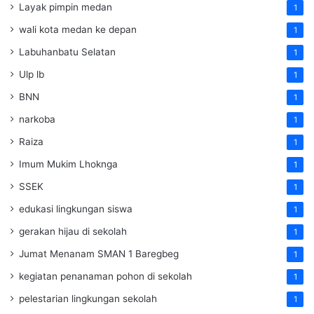
Layak pimpin medan
1
wali kota medan ke depan
1
Labuhanbatu Selatan
1
Ulp lb
1
BNN
1
narkoba
1
Raiza
1
Imum Mukim Lhoknga
1
SSEK
1
edukasi lingkungan siswa
1
gerakan hijau di sekolah
1
Jumat Menanam SMAN 1 Baregbeg
1
kegiatan penanaman pohon di sekolah
1
pelestarian lingkungan sekolah
1