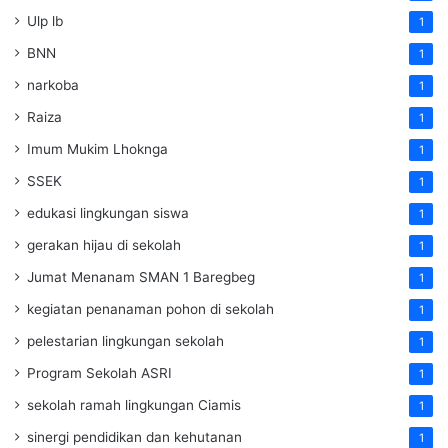
Ulp lb
1
BNN
1
narkoba
1
Raiza
1
Imum Mukim Lhoknga
1
SSEK
1
edukasi lingkungan siswa
1
gerakan hijau di sekolah
1
Jumat Menanam SMAN 1 Baregbeg
1
kegiatan penanaman pohon di sekolah
1
pelestarian lingkungan sekolah
1
Program Sekolah ASRI
1
sekolah ramah lingkungan Ciamis
1
sinergi pendidikan dan kehutanan
1