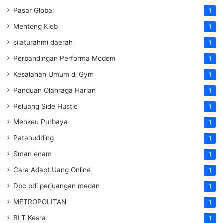
Pasar Global
1
Menteng Kleb
1
silaturahmi daerah
1
Perbandingan Performa Modem
1
Kesalahan Umum di Gym
1
Panduan Olahraga Harian
1
Peluang Side Hustle
1
Menkeu Purbaya
1
Patahudding
1
Sman enam
1
Cara Adapt Uang Online
1
Dpc pdi perjuangan medan
1
METROPOLITAN
1
BLT Kesra
1