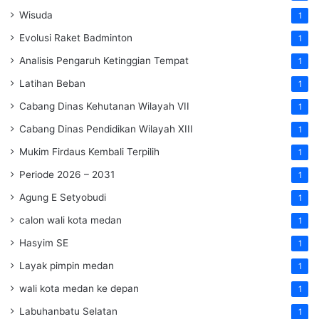
Wisuda
1
Evolusi Raket Badminton
1
Analisis Pengaruh Ketinggian Tempat
1
Latihan Beban
1
Cabang Dinas Kehutanan Wilayah VII
1
Cabang Dinas Pendidikan Wilayah XIII
1
Mukim Firdaus Kembali Terpilih
1
Periode 2026 – 2031
1
Agung E Setyobudi
1
calon wali kota medan
1
Hasyim SE
1
Layak pimpin medan
1
wali kota medan ke depan
1
Labuhanbatu Selatan
1