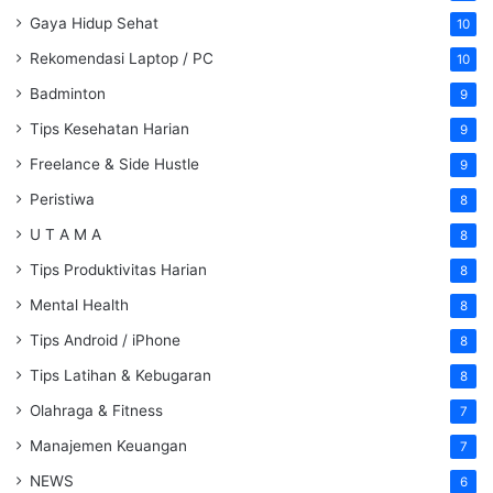
Gaya Hidup Sehat
10
Rekomendasi Laptop / PC
10
Badminton
9
Tips Kesehatan Harian
9
Freelance & Side Hustle
9
Peristiwa
8
U T A M A
8
Tips Produktivitas Harian
8
Mental Health
8
Tips Android / iPhone
8
Tips Latihan & Kebugaran
8
Olahraga & Fitness
7
Manajemen Keuangan
7
NEWS
6