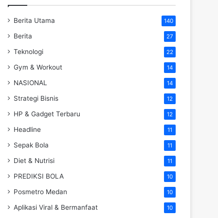
Berita Utama
140
Berita
27
Teknologi
22
Gym & Workout
14
NASIONAL
14
Strategi Bisnis
12
HP & Gadget Terbaru
12
Headline
11
Sepak Bola
11
Diet & Nutrisi
11
PREDIKSI BOLA
10
Posmetro Medan
10
Aplikasi Viral & Bermanfaat
10