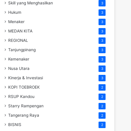
Skill yang Menghasilkan
3
Hukum
3
Menaker
3
MEDAN KITA
3
REGIONAL
3
Tanjungpinang
3
Kemenaker
3
Nusa Utara
3
Kinerja & Investasi
3
KOPI TOEBROEK
2
RSUP Kandou
2
Starry Rampengan
2
Tangerang Raya
2
BISNIS
2