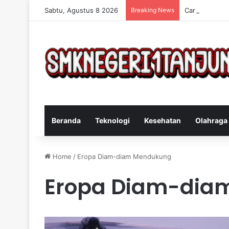
Sabtu, Agustus 8 2026
Breaking News
Cara Efektif 
Beranda
Teknologi
Kesehatan
Olahraga
Home
/
Eropa Diam-diam Mendukung
Eropa Diam-dia