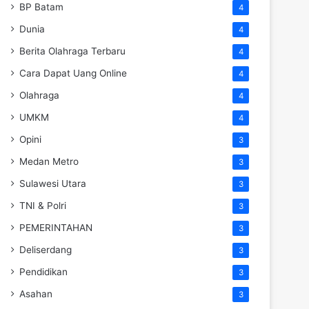
BP Batam
4
Dunia
4
Berita Olahraga Terbaru
4
Cara Dapat Uang Online
4
Olahraga
4
UMKM
4
Opini
3
Medan Metro
3
Sulawesi Utara
3
TNI & Polri
3
PEMERINTAHAN
3
Deliserdang
3
Pendidikan
3
Asahan
3