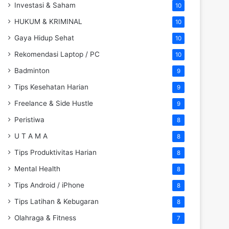
Investasi & Saham
10
HUKUM & KRIMINAL
10
Gaya Hidup Sehat
10
Rekomendasi Laptop / PC
10
Badminton
9
Tips Kesehatan Harian
9
Freelance & Side Hustle
9
Peristiwa
8
U T A M A
8
Tips Produktivitas Harian
8
Mental Health
8
Tips Android / iPhone
8
Tips Latihan & Kebugaran
8
Olahraga & Fitness
7