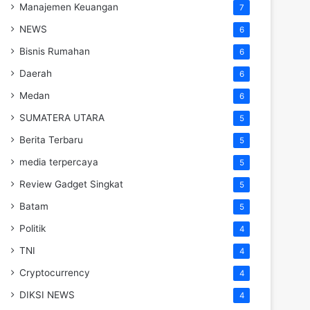
Manajemen Keuangan
7
NEWS
6
Bisnis Rumahan
6
Daerah
6
Medan
6
SUMATERA UTARA
5
Berita Terbaru
5
media terpercaya
5
Review Gadget Singkat
5
Batam
5
Politik
4
TNI
4
Cryptocurrency
4
DIKSI NEWS
4