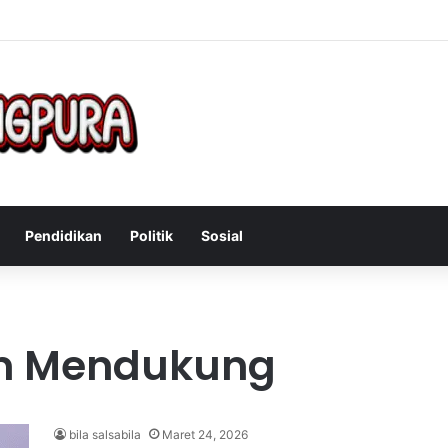
Mengatasi Gejala Post Power Syndrome Setelah Pensiun Kerja
Pendidikan
Politik
Sosial
m Mendukung
bila salsabila
Maret 24, 2026